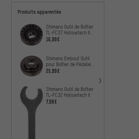
Produits apparentés
Shimano Outil de Boîtier
Shiman
TL-FC37 Hollowtech II
TL-FC3
SM-BBR60 / BB-MT800
16,99€
25,99
Shimano Embout Outil
pour Boîtier de Pédalier
TL-FC33 Hollowtech II
25,99€
Shimano Outil de Boîtier
TL-FC32 Hollowtech II
7,99€