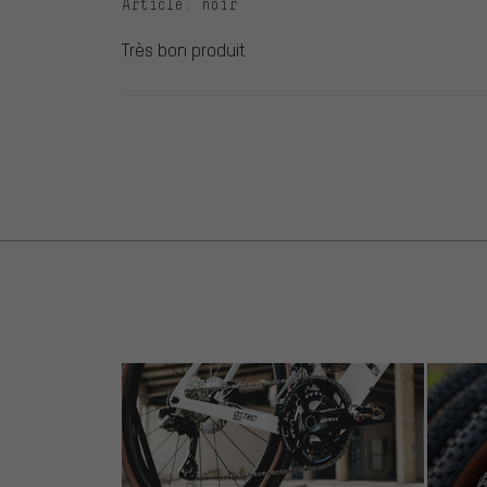
Article
: noir
Très bon produit