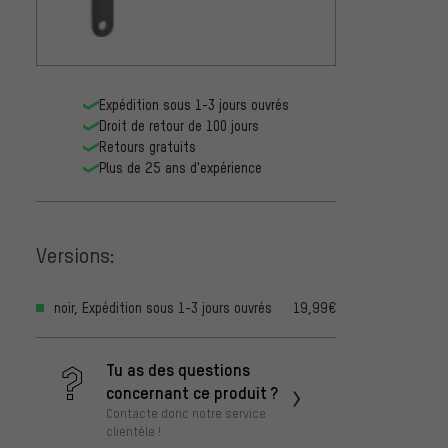
Shiman
TL-FC2
pour 
2,99€
MT800
Shiman
Expédition sous 1-3 jours ouvrés
de Boî
Droit de retour de 100 jours
Hollow
2,99€
Retours gratuits
BB900
Plus de 25 ans d'expérience
Versions:
noir, Expédition sous 1-3 jours ouvrés
19,99€
Tu as des questions
concernant ce produit ?
Contacte donc notre service
clientèle !