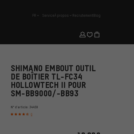
FR
Service
À propos
Recrutement
Blog
français
SHIMANO EMBOUT OUTIL
DE BOÎTIER TL-FC34
HOLLOWTECH II POUR
SM-BB9000/-BB93
N° d'article:
34459
6