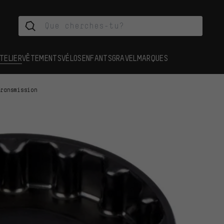
TELIER
VÊTEMENTS
VÉLOS
ENFANTS
GRAVEL
MARQUES
Transmission