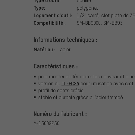
Type d'outil:
douille
Type:
polygonal
Logement d'outil:
1/2" carré, clef plate de 
Compatibilité :
SM-BB9000, SM-BB93
Informations techniques :
Matériau :
acier
Caractéristiques :
pour monter et démonter les nouveaux boîtie
TL-FC24
version du
pour utilisation avec cle
profil de dents précis
stable et durable grâce à l'acier trempé
Numéro du fabricant :
Y-13009250