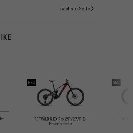
nächste Seite
BIKE
NEU
NEU
 E-
ROTWI
ROTWILD R.EX Pro 29"/27,5" E-
Mountainbike