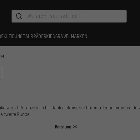
BEKLEIDUNG
FAHRRÄDER
KIDS
GRAVEL
MARKEN
ike
e weckt Potenziale in Dir! Dank elektrischer Unterstützung erreichst Du we
ne zweite Runde.
Beratung