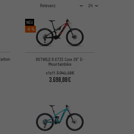
NEU
-6 %
Carbon
ROTWILD R.X735 Core 29" E-
Mountainbike
statt
3.941,18€
3.690,00€