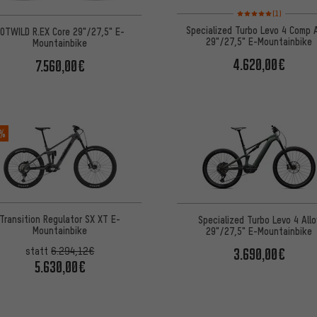
Bewertungen: 5 von 5
(1)
Specialized Turbo Levo 4 Comp A
OTWILD R.EX Core 29"/27,5" E-
29"/27,5" E-Mountainbike
Mountainbike
4.620,00€
7.560,00€
 %
Transition Regulator SX XT E-
Specialized Turbo Levo 4 Allo
Mountainbike
29"/27,5" E-Mountainbike
3.690,00€
statt
6.294,12€
5.630,00€