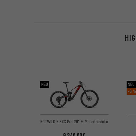
HIG
NEU
NEU
-6 
ROTWILD R.EXC Pro 29" E-Mountainbike
9.240,00€