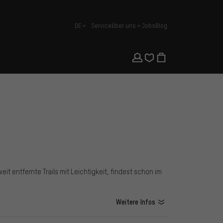
DE
Service
Über uns
Jobs
Blog
Deutsch
it entfernte Trails mit Leichtigkeit, findest schon im
Weitere Infos