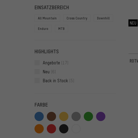
FILTER
ARTIKE
EINSATZBEREICH
All Mountain
Cross Country
Downhill
NEU
Enduro
MTB
HIGHLIGHTS
ROTW
Angebote
(17)
Neu
(6)
Back in Stock
(5)
FARBE