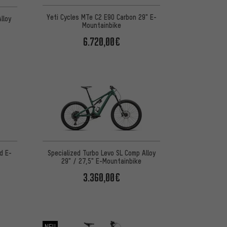
 basierend auf 1 Bewertungen
Yeti Cycles MTe C2 E90 Carbon 29" E-
lloy
Mountainbike
6.720,00€
d E-
Specialized Turbo Levo SL Comp Alloy
29" / 27,5" E-Mountainbike
3.360,00€
NEU