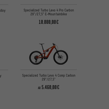
 basierend auf 1 Bewertungen
Specialized Turbo Levo 4 Pro Carbon
lloy
29"/27,5" E-Mountainbike
10.080,00€
Specialized Turbo Levo 4 Comp Carbon
y
29"/27,5"
5.460,00€
AB