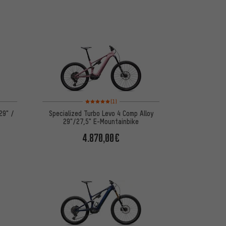
Bewertungen: 5 von 5 basierend auf 1 Bewertungen
(1)
29" /
Specialized Turbo Levo 4 Comp Alloy
29"/27,5" E-Mountainbike
4.870,00€