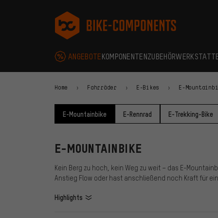
Zur Hauptnavigation springen
Zur Kategorienavigation springen
Zum Inhalt springen
Zu Marken und Newsletter springen
Zur Fußzeile springen
bike-components.de Startseite
ANGEBOTE
KOMPONENTEN
ZUBEHÖR
WERKSTATT
Home
Fahrräder
E-Bikes
E-Mountainb
E-Mountainbike
E-Rennrad
E-Trekking-Bike
E-MOUNTAINBIKE
Kein Berg zu hoch, kein Weg zu weit – das E-Mountainbik
Anstieg Flow oder hast anschließend noch Kraft für ei
Highlights