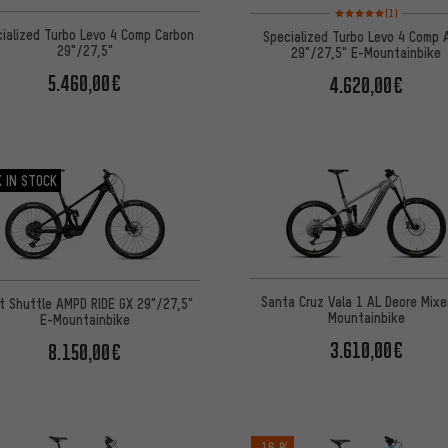
Bewertungen: 5 von 5
(1)
ialized Turbo Levo 4 Comp Carbon
Specialized Turbo Levo 4 Comp A
29"/27,5"
29"/27,5" E-Mountainbike
5.460,00€
4.620,00€
 IN STOCK
Santa Cruz Vala 1 AL Deore Mixe
ot Shuttle AMPD RIDE GX 29"/27,5"
Mountainbike
E-Mountainbike
3.610,00€
8.150,00€
-16 %