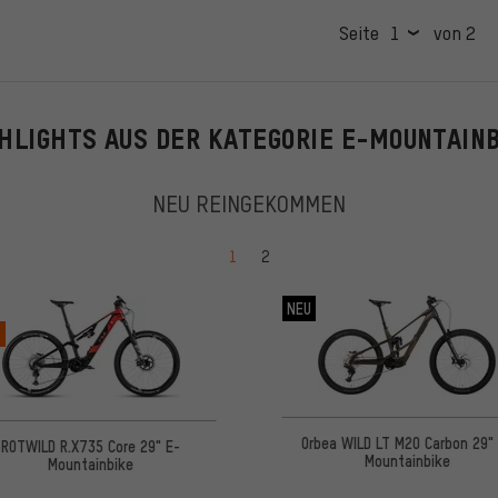
Seite
von 2
HLIGHTS AUS DER KATEGORIE E-MOUNTAIN
NEU REINGEKOMMEN
Springe zu Seite
Springe zu Seite
1
2
NEU
%
Orbea WILD LT M20 Carbon 29"
ROTWILD R.X735 Core 29" E-
Mountainbike
Mountainbike