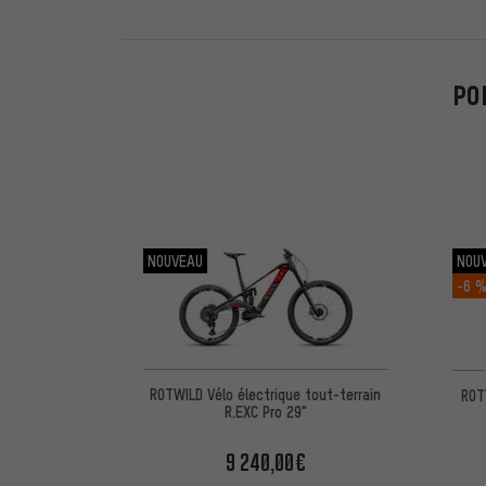
PO
NOUVEAU
NOU
-6 
ROTWILD Vélo électrique tout-terrain
ROT
R.EXC Pro 29"
9 240,00€