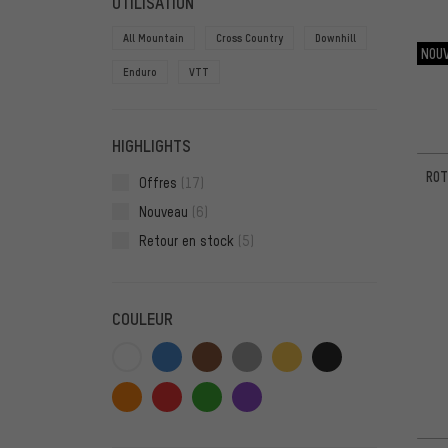
UTILISATION
All Mountain
Cross Country
Downhill
NOU
Enduro
VTT
HIGHLIGHTS
ROT
Offres
(17)
Nouveau
(6)
Retour en stock
(5)
COULEUR