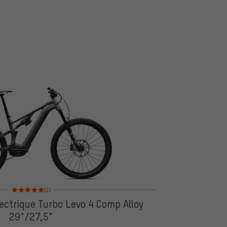
Note moyenne : 5 sur 5 d'après 1 avis
(1)
ectrique Turbo Levo 4 Comp Alloy
29"/27,5"