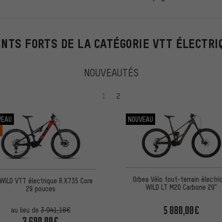
INTS FORTS DE LA CATÉGORIE VTT ÉLECTRI
NOUVEAUTÉS
Passer à la page
Passer à la page
1
2
VEAU
NOUVEAU
%
Orbea Vélo tout-terrain électri
WILD VTT électrique R.X735 Core
WILD LT M20 Carbone 29"
29 pouces
5 880,00€
au lieu de
3 941,18€
3 690,00€