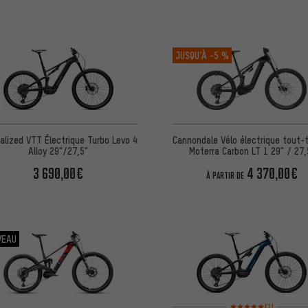
JUSQU’À
-5 %
alized VTT Électrique Turbo Levo 4
Cannondale Vélo électrique tout-t
Alloy 29"/27,5"
Moterra Carbon LT 1 29" / 27,
3 690,00€
4 370,00€
À PARTIR DE
VEAU
Note moyenne : 5 sur 5 
(1)