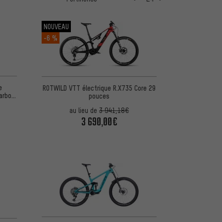
NOUVEAU
-6 %
e
ROTWILD VTT électrique R.X735 Core 29
Carbon
pouces
au lieu de
3 941,18€
3 690,00€
d'après 1 avis