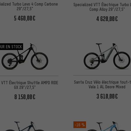
ialized Turbo Levo 4 Comp Carbone
Specialized VTT Électrique Turbo 
29"/27,5"
Comp Alloy 29"/27,5"
5 460,00€
4 620,00€
OUR EN STOCK
Santa Cruz Vélo électrique tout-t
t VTT Électrique Shuttle AMPD RIDE
Vala 1 AL Deore Mixed
GX 29"/27,5"
3 610,00€
8 150,00€
-16 %