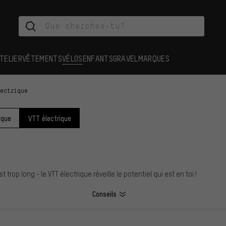
TELIER
VÊTEMENTS
VÉLOS
ENFANTS
GRAVEL
MARQUES
lectrique
ique
VTT électrique
p long - le VTT électrique réveille le potentiel qui est en toi !
Conseils
ES