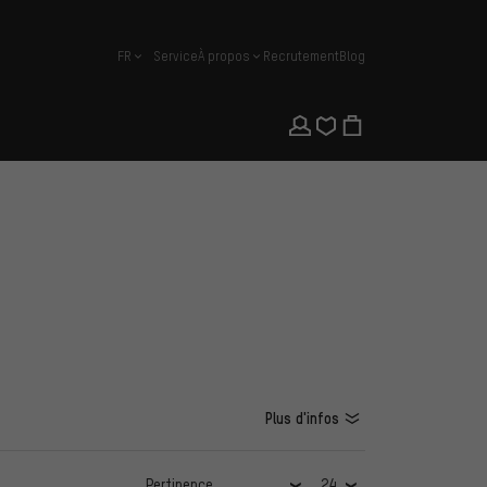
FR
Service
À propos
Recrutement
Blog
français
Plus d'infos