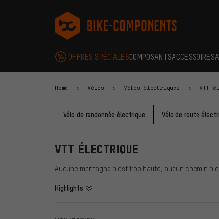
Aller à la navigation principale
Aller à la navigation des catégories
Aller au contenu
Aller aux marques et à la newsletter
Aller au pied de page
bike-components.de Page d'accueil
OFFRES SPÉCIALES
COMPOSANTS
ACCESSOIRES
A
Home
Vélos
Vélos électriques
VTT é
Vélo de randonnée électrique
Vélo de route électr
VTT ÉLECTRIQUE
Aucune montagne n'est trop haute, aucun chemin n'est tro
Highlights
FILTRE
ARTICL