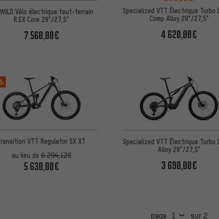
Specialized VTT Électrique Turbo 
WILD Vélo électrique tout-terrain
Comp Alloy 29"/27,5"
R.EX Core 29"/27,5"
4 620,00€
7 560,00€
 %
Transition VTT Regulator SX XT
Specialized VTT Électrique Turbo 
Alloy 29"/27,5"
au lieu de
6 294,12€
3 690,00€
5 630,00€
page
sur 2