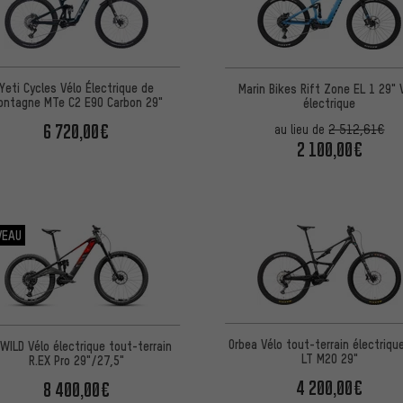
Yeti Cycles Vélo Électrique de
Marin Bikes Rift Zone EL 1 29"
ontagne MTe C2 E90 Carbon 29"
électrique
6 720,00€
au lieu de
2 512,61€
2 100,00€
VEAU
Orbea Vélo tout-terrain électriqu
WILD Vélo électrique tout-terrain
LT M20 29"
R.EX Pro 29"/27,5"
4 200,00€
8 400,00€