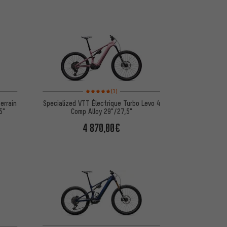
Note moyenne : 5 sur 5 d'après 1 avis
(1)
errain
Specialized VTT Électrique Turbo Levo 4
5"
Comp Alloy 29"/27,5"
4 870,00€
d'après 1 avis