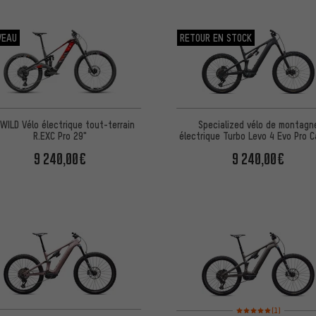
VEAU
RETOUR EN STOCK
Specialized vélo de montagn
WILD Vélo électrique tout-terrain
électrique Turbo Levo 4 Evo Pro 
R.EXC Pro 29"
29"/27,5"
9 240,00€
9 240,00€
Note moyenne : 5 sur 5 
(1)