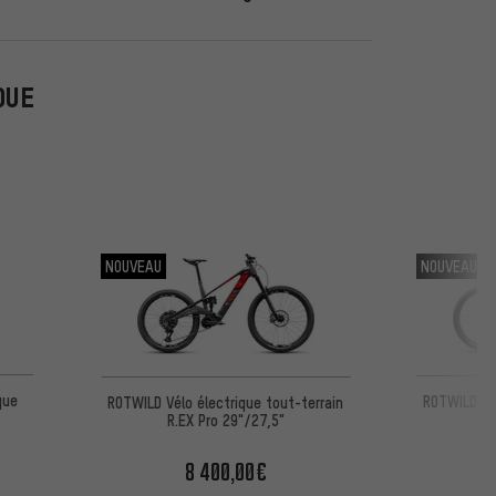
QUE
NOUVEAU
NOUVEAU
que
ROTWILD Vél
ROTWILD Vélo électrique tout-terrain
R.EX Pro 29"/27,5"
8 400,00€