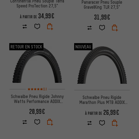
Continental Pneu Souple Terra
Panaracer Pneu Souple
Speed ProTection 27,5"
GravelKing TLR 27,5"
34,99€
31,99€
À PARTIR DE
RETOUR EN STOCK
NOUVEAU
Note moyenne : 5 sur 5 d'après 1 avis
(1)
Schwalbe Pneu Rigide Johnny
Schwalbe Pneu Rigide
Watts Performance ADDIX
Marathon Plus MTB ADDIX
GreenGuard DD 27,5"
SmartGuard E-50 27,5"
20,99€
26,99€
À PARTIR DE