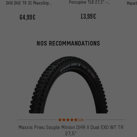
Porcupine TLR 27,5" -
DHX DH2 TR 3C MaxxGrip
Marat
Emballage Atelier
27.5"
Smar
13,99€
64,99€
NOS RECOMMANDATIONS
Note moyenne : 5 sur 5 d'après 18 avis
(18)
Maxxis Pneu Souple Minion DHR II Dual EXO WT TR
27,5"