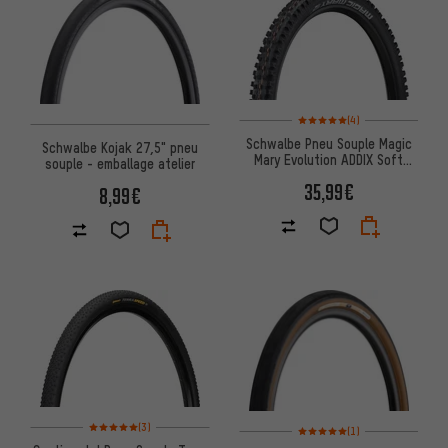
Note moyenne : 5 sur 5 d'après
(4)
Schwalbe Pneu Souple Magic
Schwalbe Kojak 27,5" pneu
Mary Evolution ADDIX Soft
souple - emballage atelier
Super Trail 27,5"
35,99€
8,99€
Note moyenne : 5 sur 5 d'après 3 avis
Note moyenne : 5 sur 5 d'après
(3)
(1)