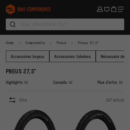
Aller à la navigation principale
Aller à la navigation des catégories
Aller au contenu
Aller aux marques et à la newsletter
Aller au pied de page
bike-components.de Page d'accueil
Home
Composants
Pneus
Pneus 27,5"
Accessoires boyaux
Accessoires tubeless
Nécessaire de ré
PNEUS 27,5"
Highlights
Conseils
Plus d'infos
filtre
347 article
ARTICLES