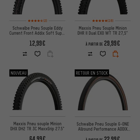
Note moyenne : 4,5 sur 5 d'après 2 avis
Note moyenne : 5 sur 5 d'après 
(2)
(18)
Schwalbe Pneu Souple Eddy
Maxxis Pneu Souple Minion
Current Front Addix Soft Super
DHR II Dual EXO WT TR 27,5"
Trail 27,5"
12,99€
29,99€
À PARTIR DE
NOUVEAU
RETOUR EN STOCK
Maxxis Pneu souple Minion
Schwalbe Pneu Souple G-ONE
DHX DH2 TR 3C MaxxGrip 27.5"
Allround Performance ADDIX
RaceGuard 28"
64,99€
22,99€