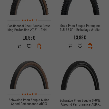
Note moyenne : 5 sur 5 d'après 1 avis
(1)
Onza Pneu Souple Porcupine
Continental Pneu Souple Cross
TLR 27,5" - Emballage Atelier
King ProTection 27,5" - Édition
Bernstein
13,99€
16,99€
Note moyenne : 5 sur 5 d'après 3 avis
(3)
Schwalbe Pneu Souple G-One
Schwalbe Pneu Souple G-ONE
Speed Performance ADDIX
Allround Performance ADDIX
RaceGuard 27,5"
RaceGuard 28"