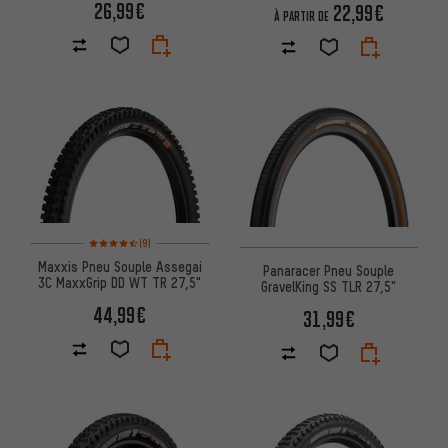
26,99€
22,99€
À PARTIR DE
Note moyenne : 4,5 sur 5 d'après 9 avis
(9)
Maxxis Pneu Souple Assegai
Panaracer Pneu Souple
3C MaxxGrip DD WT TR 27,5"
GravelKing SS TLR 27,5"
44,99€
31,99€