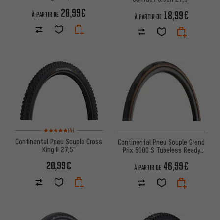
20,99€
18,99€
À PARTIR DE
À PARTIR DE
Note moyenne : 5 sur 5 d'après 4 avis
(4)
Continental Pneu Souple Cross
Continental Pneu Souple Grand
King II 27,5"
Prix 5000 S Tubeless Ready
27,5"
20,99€
46,99€
À PARTIR DE