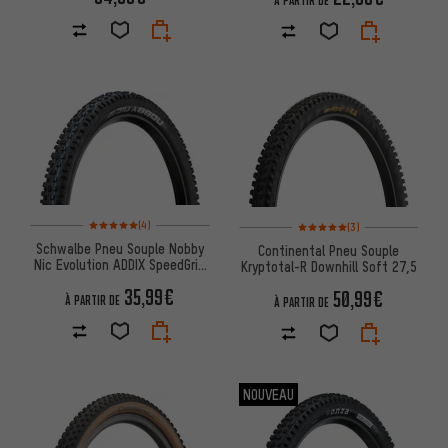
À PARTIR DE
Note moyenne : 5 sur 5 d'après 4 avis
Note moyenne : 5 sur 5 d'après
(4)
(3)
Schwalbe Pneu Souple Nobby
Continental Pneu Souple
Nic Evolution ADDIX SpeedGrip
Kryptotal-R Downhill Soft 27,5
Super Trail 27,5+
35,99€
50,99€
À PARTIR DE
À PARTIR DE
NOUVEAU