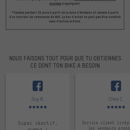
données
s'appliquent.
*Valable pendant 30 jours à partir de la date d'émission et valable à partir
d'un montant de commande de 60€. Le bon d'achat ne peut pas être combiné
avec d'autres actions.
NOUS FAISONS TOUT POUR QUE TU OBTIENNES
CE DONT TON BIKE A BESOIN
facebook
Guy B.
Chris C.
Note moyenne : 5 sur 5
Note moyenne : 
Super réactif,
Service client irrép
les vendeurs pren
sympa !