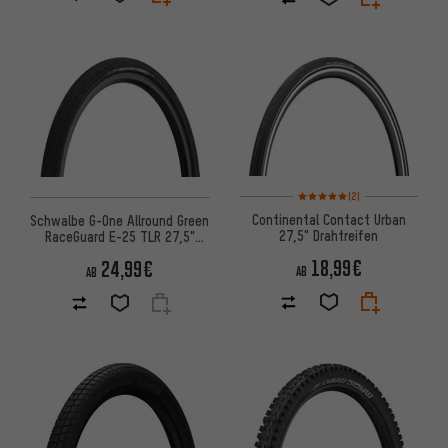
Bewertungen: 5 von 5 basier
(2)
Continental Contact Urban
Schwalbe G-One Allround Green
27,5" Drahtreifen
RaceGuard E-25 TLR 27,5"
Faltreifen
18,99€
24,99€
AB
AB