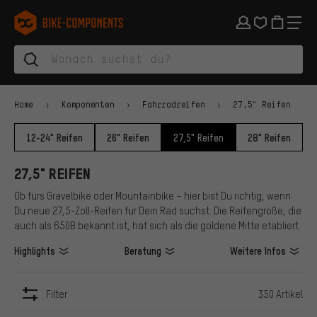
Zur Hauptnavigation springen
Zur Kategorienavigation springen
Zum Inhalt springen
Zu Marken und Newsletter springen
Zur Fußzeile springen
bike-components.de Startseite
Home
Komponenten
Fahrradreifen
27,5" Reifen
12-24" Reifen
26" Reifen
27,5" Reifen
28" Reifen
27,5" REIFEN
Ob fürs Gravelbike oder Mountainbike – hier bist Du richtig, wenn
Du neue 27,5-Zoll-Reifen für Dein Rad suchst. Die Reifengröße, die
auch als 650B bekannt ist, hat sich als die goldene Mitte etabliert.
Highlights
Beratung
Weitere Infos
Filter
350 Artikel