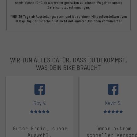
somit diesen für Dich wertvoller gestalten zu können.
Es gelten unsere
Datenschutzbestimmungen
.
*Gilt 30 Tage ab Ausstellungsdatum und ist ab einem Mindestbestellwert von
60 € gültig. Der Gutschein ist nicht mit anderen Aktionen kombinierbar.
WIR TUN ALLES DAFÜR, DASS DU BEKOMMST,
WAS DEIN BIKE BRAUCHT
facebook
Roy V.
Kevin S.
Bewertungen: 5 von 5
Bewertungen: 5 von 5
Guter Preis, super
Immer extrem
Auswahl,
schneller Versan