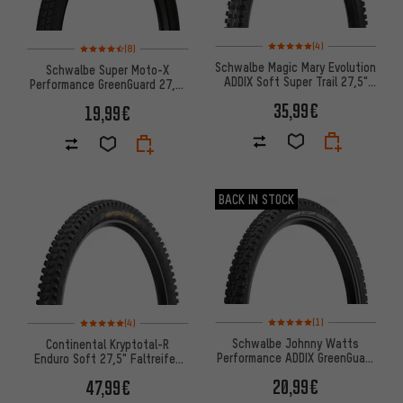
Bewertungen: 5 von 5 basier
Bewertungen: 4,5 von 5 basierend auf 8 Bewertungen
(4)
(8)
Schwalbe Magic Mary Evolution
Schwalbe Super Moto-X
ADDIX Soft Super Trail 27,5"
Performance GreenGuard 27,5"
Faltreifen
Drahtreifen
35,99€
19,99€
BACK IN STOCK
Bewertungen: 5 von 5 basier
Bewertungen: 5 von 5 basierend auf 4 Bewertungen
(1)
(4)
Schwalbe Johnny Watts
Continental Kryptotal-R
Performance ADDIX GreenGuard
Enduro Soft 27,5" Faltreifen
DD 27,5" Drahtreifen
Modell 2023
20,99€
47,99€