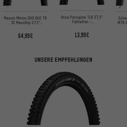
Onza Porcupine TLR 27,5"
Maxxis Minion DHX DH2 TR
Schw
Faltreifen -
3C MaxxGrip 27.5"
MTB A
Werkstattverpackung
Faltreifen
50 
13,99€
64,99€
UNSERE EMPFEHLUNGEN