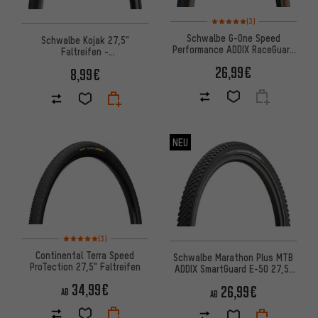
Bewertungen: 5 von 5 basier
(3)
Schwalbe G-One Speed
Schwalbe Kojak 27,5"
Performance ADDIX RaceGuard
Faltreifen -
27,5" Faltreifen
Werkstattverpackung
26,99€
8,99€
NEU
Bewertungen: 5 von 5 basierend auf 3 Bewertungen
(3)
Continental Terra Speed
Schwalbe Marathon Plus MTB
ProTection 27,5" Faltreifen
ADDIX SmartGuard E-50 27,5"
Drahtreifen
34,99€
26,99€
AB
AB