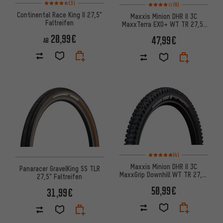
Bewertungen: 4,5 von 5 basierend auf 3 Bewertungen
Bewertungen: 4 von 5 basier
(3)
(6)
Continental Race King II 27,5"
Maxxis Minion DHR II 3C
Faltreifen
MaxxTerra EXO+ WT TR 27,5"
Faltreifen
20,99€
47,99€
AB
Bewertungen: 5 von 5 basier
(4)
Maxxis Minion DHR II 3C
Panaracer GravelKing SS TLR
MaxxGrip Downhill WT TR 27,5"
27,5" Faltreifen
Faltreifen
50,99€
31,99€