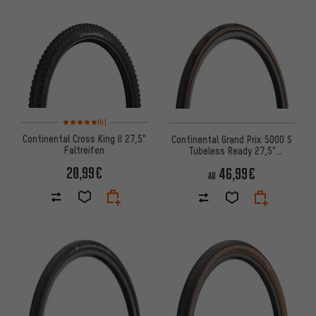
Bewertungen: 5 von 5 basierend auf 4 Bewertungen
(4)
Continental Cross King II 27,5"
Continental Grand Prix 5000 S
Faltreifen
Tubeless Ready 27,5"
Faltreifen
20,99€
46,99€
AB