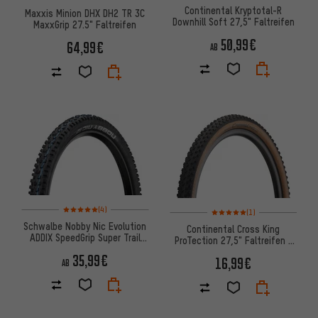
Continental Kryptotal-R
Maxxis Minion DHX DH2 TR 3C
Downhill Soft 27,5" Faltreifen
MaxxGrip 27.5" Faltreifen
50,99€
64,99€
AB
Bewertungen: 5 von 5 basierend auf 4 Bewertungen
Bewertungen: 5 von 5 basier
(4)
(1)
Schwalbe Nobby Nic Evolution
Continental Cross King
ADDIX SpeedGrip Super Trail
ProTection 27,5" Faltreifen -
27,5+ Faltreifen
Bernstein Edition
35,99€
16,99€
AB