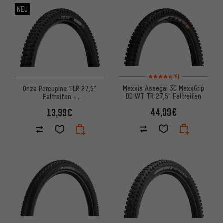
NEU
Bewertungen: 4,5 von 5 basi
(9)
Maxxis Assegai 3C MaxxGrip
Onza Porcupine TLR 27,5"
DD WT TR 27,5" Faltreifen
Faltreifen -
Werkstattverpackung
44,99€
13,99€