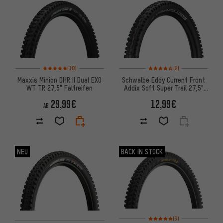
ARTIKEL
Bewertungen: 5 von 5 basierend auf 18 Bewertungen
Bewertungen: 4,5 von 5 basi
(18)
(2)
Maxxis Minion DHR II Dual EXO
Schwalbe Eddy Current Front
WT TR 27,5" Faltreifen
Addix Soft Super Trail 27,5"
Faltreifen
29,99€
12,99€
AB
NEU
BACK IN STOCK
Bewertungen: 5 von 5 basier
(3)