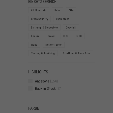
EINSATZBEREICH
All Mountain
Bahn
City
Cross Country
Cyclocross
Dirtjump & Slopestyle
Downhill
Enduro
Gravel
Kids
MTB
Road
Rollentrainer
Touring & Trekking
Triathlon & Time Trial
HIGHLIGHTS
Angebote
(154)
Back in Stock
(24)
FARBE