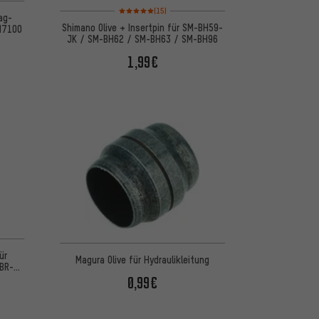
Bewertungen: 5 von 5 basierend auf 15 Bewertungen
(15)
ag-
Shimano Olive + Insertpin für SM-BH59-
M7100
JK / SM-BH62 / SM-BH63 / SM-BH96
1,99€
 basierend auf 7 Bewertungen
ür
Magura Olive für Hydraulikleitung
 BR-
0,99€