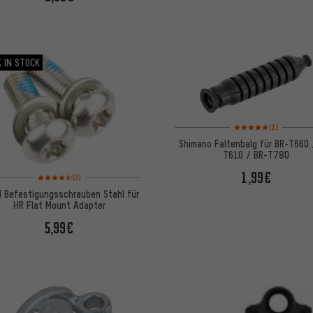
 IN STOCK
Bewertungen: 5 von 5
(1)
Shimano Faltenbalg für BR-T660 
T610 / BR-T780
1,99€
Bewertungen: 4,5 von 5 basierend auf 2 Bewertungen
(2)
 Befestigungsschrauben Stahl für
HR Flat Mount Adapter
5,99€