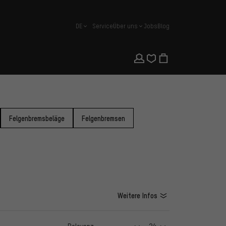
DE
Service
Über uns
Jobs
Blog
Deutsch
Felgenbremsbeläge
Felgenbremsen
Weitere Infos