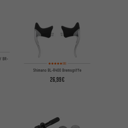
 basierend auf 1 Bewertungen
/ BR-
Bewertungen: 5 von 5 basierend auf 8 Bewertungen
(8)
Shimano BL-R400 Bremsgriffe
26,99€