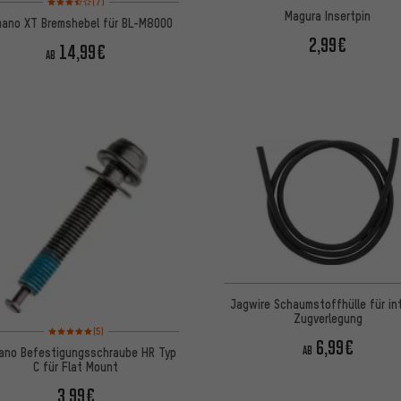
(7)
Magura Insertpin
mano XT Bremshebel für BL-M8000
2,99€
14,99€
AB
Jagwire Schaumstoffhülle für in
Zugverlegung
Bewertungen: 5 von 5 basierend auf 5 Bewertungen
(5)
6,99€
AB
ano Befestigungsschraube HR Typ
C für Flat Mount
3,99€