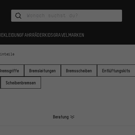
BEKLEIDUNG
FAHRRÄDER
KIDS
GRAVEL
MARKEN
einteile
Bremsgriffe
Bremsleitungen
Bremsscheiben
Entlüftungskits
Scheibenbremsen
Beratung
L