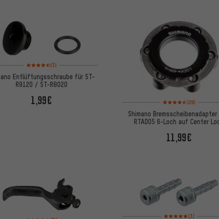
Bewertungen: 4,5 von 5 basierend auf 3 Bewertungen
(3)
mano Entlüftungsschraube für ST-
R9120 / ST-R8020
1,99€
Bewertungen: 4,5 von 
(29)
Shimano Bremsscheibenadapter
RTAD05 6-Loch auf Center Lo
11,99€
Bewertungen: 5 von 5
(3)
Bewertungen: 3,5 von 5 basierend auf 7 Bewertungen