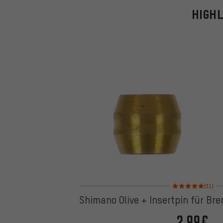
HIGHL
Bewertungen: 5 von
(31)
Shimano Olive + Insertpin für B
2,99€