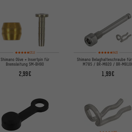
Bewertungen: 5 von 5 
Bewertungen: 5 von 5 basierend auf 31 Bewertungen
(42)
(31)
Shimano Belaghalteschraube für
Shimano Olive + Insertpin für
M785 / BR-M820 / BR-M810
Bremsleitung SM-BH90
1,99€
2,99€
Bewertungen: 4,5 von