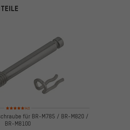
NTEILE
Bewertungen: 5 von 5 basierend auf 42 Bewertungen
(42)
schraube für BR-M785 / BR-M820 /
BR-M8100