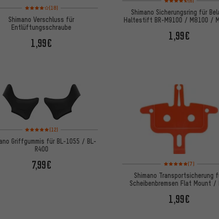
(6)
Bewertungen: 4 von 5 basierend auf 18 Bewertungen
(18)
Shimano Sicherungsring für Bel
Shimano Verschluss für
Haltestift BR-M9100 / M8100 / 
Entlüftungsschraube
1,99€
1,99€
Bewertungen: 5 von 5 basierend auf 12 Bewertungen
(12)
ano Griffgummis für BL-1055 / BL-
R400
7,99€
Bewertungen: 5 von 5
(7)
Shimano Transportsicherung f
Scheibenbremsen Flat Mount /
M9100
1,99€