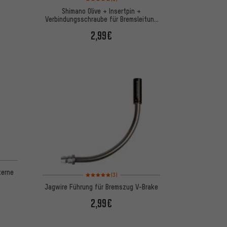
Shimano Olive + Insertpin +
Verbindungsschraube für Bremsleitung
SM-BH90-SS
2,99€
terne
Bewertungen: 5 von 5 basierend auf 3 Bewertungen
(3)
Jagwire Führung für Bremszug V-Brake
2,99€