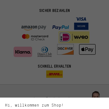
SICHER BEZAHLEN
Passendere Angebote
SCHNELL ERHALTEN
Du bekommst, statt zufälliger Werbung, genauer passende
Angebote von uns. Diese Cookies helfen uns, Deine Interessen
besser zu erkennen und Dir relevante Produkte und Tipps zu
zeigen.
Bessere Leistung
Uns interessiert, was Du in unserem Shop suchst und brauchst.
Lass Dich beraten
Mit Leistungs-Cookies nimmst Du mit Deinem Shopping-Verhalten
Hi, willkommen zum Shop!
selbst Einfluss auf die Verbesserung unserer Webseite und