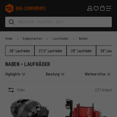
Zur Hauptnavigation springen
Zur Kategorienavigation springen
Zum Inhalt springen
Zu Marken und Newsletter springen
Zur Fußzeile springen
bike-components.de Startseite
Home
Komponenten
Laufräder
Naben
26" Laufräder
27,5" Laufräder
28" Laufräder
29" Laufrä
NABEN • LAUFRÄDER
Highlights
Beratung
Weitere Infos
Filter
227 Artikel
ARTIKEL