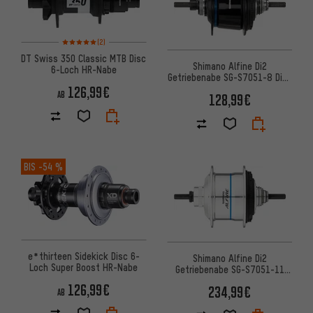
Bewertungen: 5 von 5 basierend auf 2 Bewertungen
(2)
DT Swiss 350 Classic MTB Disc
Shimano Alfine Di2
6-Loch HR-Nabe
Getriebenabe SG-S7051-8 Disc
Center Lock
126,99€
AB
128,99€
BIS
-54 %
e*thirteen Sidekick Disc 6-
Shimano Alfine Di2
Loch Super Boost HR-Nabe
Getriebenabe SG-S7051-11
Disc Center Lock
126,99€
234,99€
AB