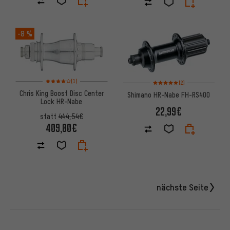
-8 %
Bewertungen: 4 von 5 basierend auf 1 Bewertungen
Bewertungen: 5 von 5 basier
(1)
(2)
Chris King Boost Disc Center
Shimano HR-Nabe FH-RS400
Lock HR-Nabe
22,99€
statt
444,54€
409,00€
nächste Seite