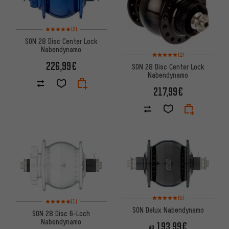
Bewertungen: 5 von 5 basierend auf 2 Bewertungen
(2)
SON 28 Disc Center Lock
Nabendynamo
Bewertungen: 5 von 5 basier
(2)
226,99€
SON 28 Disc Center Lock
Nabendynamo
217,99€
Bewertungen: 5 von 5 basier
(5)
Bewertungen: 5 von 5 basierend auf 1 Bewertungen
(1)
SON Delux Nabendynamo
SON 28 Disc 6-Loch
Nabendynamo
193,99€
AB