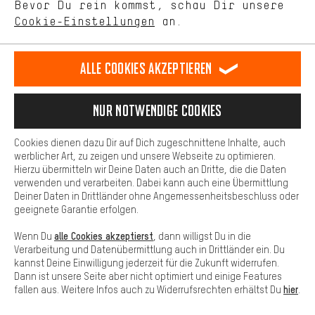
Bevor Du rein kommst, schau Dir unsere
unseres Shop-Angebots.
Terminbuchung
Cookie-Einstellungen
an.
Mehr Komfort
Kontaktformular
Dein Shopping-Erlebnis wird komfortabler. Mit Komfort-Cookies
stellen wir Verknüpfungen zu Social Media Plattformen her. So
Alle Cookies akzeptieren
Unsere Datenschutzerklärung
können wir dir weitere nützliche Inhalte und Informationen zur
Verfügung stellen. Zudem hast du die Möglichkeit zusätzliche
Sprache"
Services zu nutzen, die es dir erleichtern die richtigen Produkte zu
Nur Notwendige Cookies
finden. Beispielsweise bieten wir eine Chat-Funktion an, damit
DE
EN
ES
FR
Deutsch
english
español
français
Fragen schnell und unkompliziert beantwortet werden können.
Cookies dienen dazu Dir auf Dich zugeschnittene Inhalte, auch
Basis
werblicher Art, zu zeigen und unsere Webseite zu optimieren.
Hierzu übermitteln wir Deine Daten auch an Dritte, die die Daten
VERTRAG WIDERRUFEN
Aachener Community
Affiliateprogramm
Basis-Cookies gewährleisten, dass Du unsere Webseite
verwenden und verarbeiten. Dabei kann auch eine Übermittlung
grundsätzlich nutzen kannst.
Deiner Daten in Drittländer ohne Angemessenheitsbeschluss oder
Impressum
Datenschutz
Allgemeine Geschäftsbedingungen
geeignete Garantie erfolgen.
Hinweisgebersystem
Hinweise zur Batterieentsorgung
alle Cookies akzeptierst
Wenn Du
, dann willigst Du in die
Verarbeitung und Datenübermittlung auch in Drittländer ein. Du
Cookie-Einstellungen
Kontrast ändern
kannst Deine Einwilligung jederzeit für die Zukunft widerrufen.
Dann ist unsere Seite aber nicht optimiert und einige Features
Alle Preise verstehen sich in Euro und exkl. MwSt zuzüglich
hier
fallen aus. Weitere Infos auch zu Widerrufsrechten erhältst Du
.
Versandkosten
USA
für Lieferung nach
.