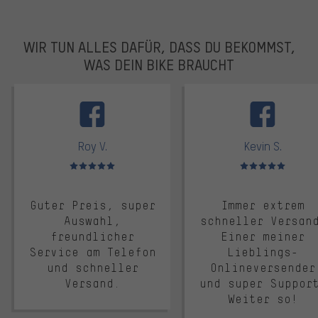
WIR TUN ALLES DAFÜR, DASS DU BEKOMMST,
WAS DEIN BIKE BRAUCHT
facebook
Roy V.
Kevin S.
Bewertungen: 5 von 5
Bewertungen: 5 von 5
Guter Preis, super
Immer extrem
Auswahl,
schneller Versan
freundlicher
Einer meiner
Service am Telefon
Lieblings-
und schneller
Onlineversender
Versand.
und super Suppor
Weiter so!