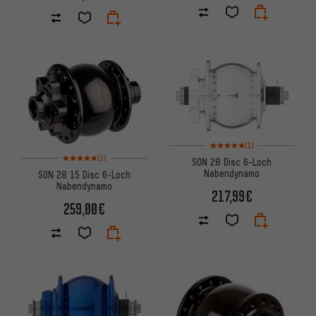
Bewertungen: 5 von 5 basier
(1)
Bewertungen: 5 von 5 basierend auf 1 Bewertungen
(1)
SON 28 Disc 6-Loch
Nabendynamo
SON 28 15 Disc 6-Loch
Nabendynamo
217,99€
259,00€