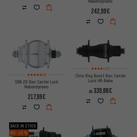
Nabendynamo
242,99€
Bewertungen: 4 von 5 basier
(1)
Bewertungen: 5 von 5 basierend auf 2 Bewertungen
(2)
Chris King Boost Disc Center
Lock HR-Nabe
SON 28 Disc Center Lock
Nabendynamo
339,00€
AB
217,99€
BACK IN STOCK
BIS
-15 %