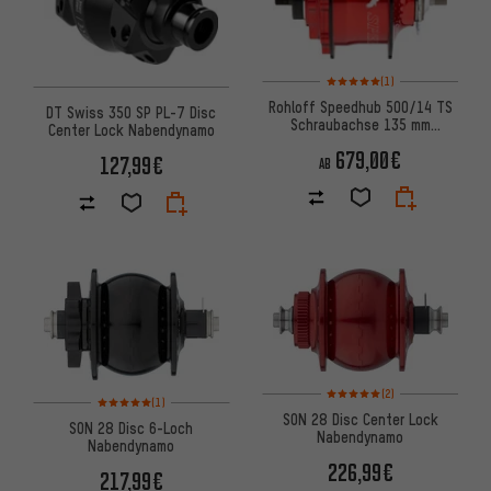
Bewertungen: 5 von 5 basier
(1)
Rohloff Speedhub 500/14 TS
DT Swiss 350 SP PL-7 Disc
Schraubachse 135 mm
Center Lock Nabendynamo
Getriebenabe
679,00€
127,99€
AB
Bewertungen: 5 von 5 basier
(2)
Bewertungen: 5 von 5 basierend auf 1 Bewertungen
(1)
SON 28 Disc Center Lock
SON 28 Disc 6-Loch
Nabendynamo
Nabendynamo
226,99€
217,99€