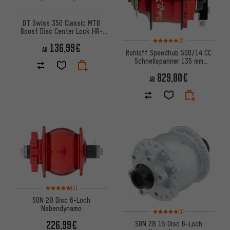
DT Swiss 350 Classic MTB
Boost Disc Center Lock HR-
Nabe
Bewertungen: 5 von 5 basier
(3)
136,99€
AB
Rohloff Speedhub 500/14 CC
Schnellspanner 135 mm
Getriebenabe
829,00€
AB
Bewertungen: 5 von 5 basierend auf 1 Bewertungen
(1)
SON 28 Disc 6-Loch
Nabendynamo
Bewertungen: 5 von 5 basier
(1)
226,99€
SON 28 15 Disc 6-Loch