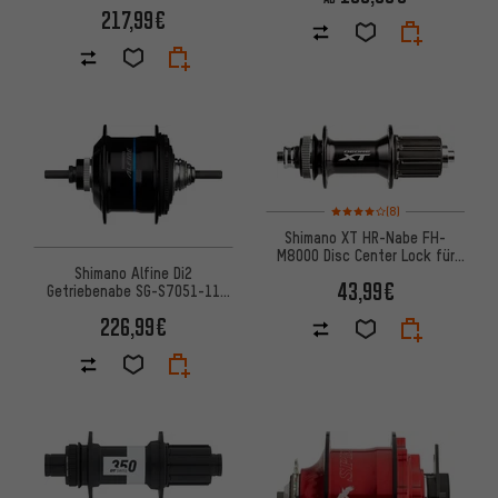
217,99€
Bewertungen: 4 von 5 basier
(8)
Shimano XT HR-Nabe FH-
M8000 Disc Center Lock für
Shimano Alfine Di2
Schnellspannachse
43,99€
Getriebenabe SG-S7051-11
Disc Center Lock
226,99€