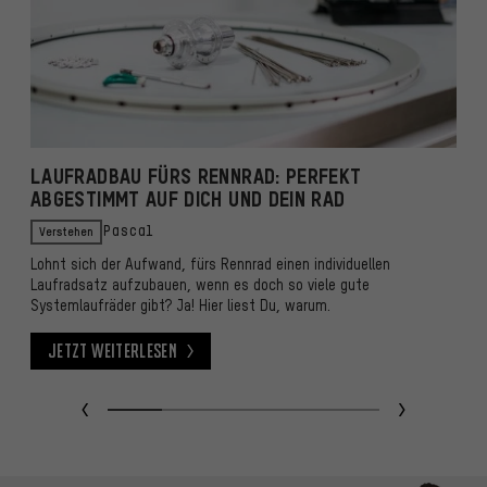
LAUFRADBAU FÜRS RENNRAD: PERFEKT
C
ABGESTIMMT AUF DICH UND DEIN RAD
Verstehen
Pascal
E
Lohnt sich der Aufwand, fürs Rennrad einen individuellen
v
Laufradsatz aufzubauen, wenn es doch so viele gute
E
Systemlaufräder gibt? Ja! Hier liest Du, warum.
Jetzt weiterlesen
Jetzt weiterlesen
J