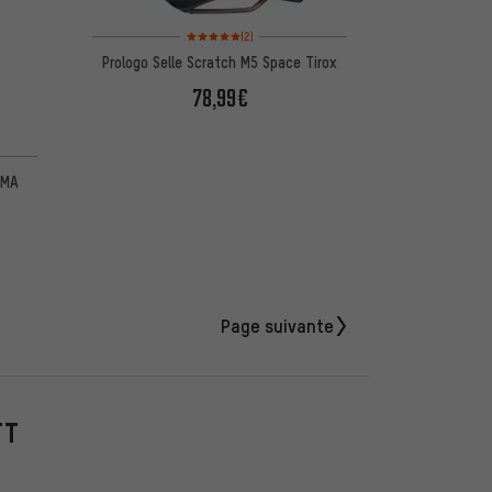
Note moyenne : 5 sur 5 d'après 2 avis
(2)
Prologo Selle Scratch M5 Space Tirox
78,99€
d'après 1 avis
GMA
Page suivante
TT