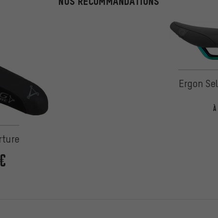
NOS RECOMMANDATIONS
Ergon Se
À
rture
€