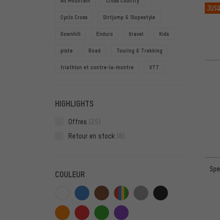
All Mountain
Cross Country
JUSQ
Cyclo Cross
Dirtjump & Slopestyle
Downhill
Enduro
Gravel
Kids
piste
Road
Touring & Trekking
triathlon et contre-la-montre
VTT
HIGHLIGHTS
Offres
(25)
Retour en stock
(8)
Spe
COULEUR