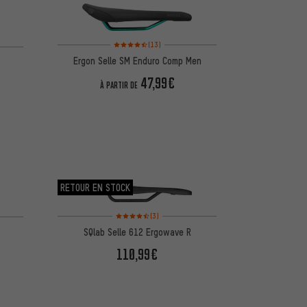
Note moyenne : 4,5 sur 5 d'après 13 avis
5 d'après 12 avis
(13)
Ergon Selle SM Enduro Comp Men
47,99€
À PARTIR DE
RETOUR EN STOCK
Note moyenne : 4,5 sur 5 d'après 3 avis
d'après 1 avis
(3)
SQlab Selle 612 Ergowave R
110,99€