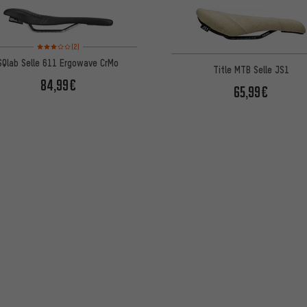
Note moyenne : 3 sur 5 d'après 2 avis
(2)
SQlab Selle 611 Ergowave CrMo
Title MTB Selle JS1
84,99€
65,99€