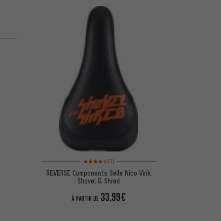
Note moyenne : 4 sur 5 d'après 1 avis
(1)
REVERSE Components Selle Nico Vink
Shovel & Shred
33,99€
À PARTIR DE