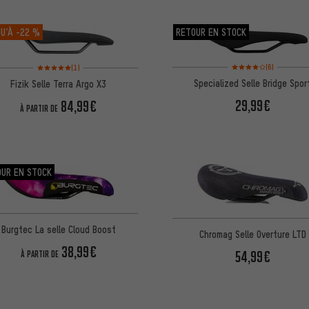
U’À
-22 %
RETOUR EN STOCK
Note moyenne : 4 sur 5
Note moyenne : 5 sur 5 d'après 1 avis
(6)
(1)
Specialized Selle Bridge Spor
Fizik Selle Terra Argo X3
29,99€
84,99€
À PARTIR DE
OUR EN STOCK
Burgtec La selle Cloud Boost
Chromag Selle Overture LTD
38,99€
54,99€
À PARTIR DE