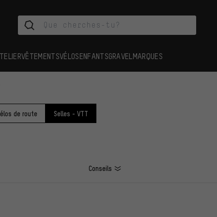
TELIER
VÊTEMENTS
VÉLOS
ENFANTS
GRAVEL
MARQUES
T
Vélos de route
Selles - VTT
Conseils
ES