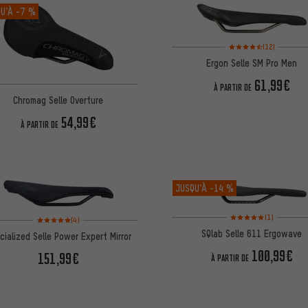
U’À
-7 %
Note moyenne : 4,5 sur 
(12)
Ergon Selle SM Pro Men
61,99€
À PARTIR DE
Chromag Selle Overture
54,99€
À PARTIR DE
JUSQU’À
-14 %
Note moyenne : 5 sur 5 
Note moyenne : 5 sur 5 d'après 4 avis
(1)
(4)
SQlab Selle 611 Ergowave
cialized Selle Power Expert Mirror
100,99€
151,99€
À PARTIR DE