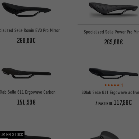
ialized Selle Romin EVO Pro Mirror
Specialized Selle Power Pro Mir
269,00€
269,00€
Note moyenne : 5 sur 5 
(2)
Qlab Selle 611 Ergowave Carbon
SQlab Selle 611 Ergowave active
151,99€
117,99€
À PARTIR DE
OUR EN STOCK