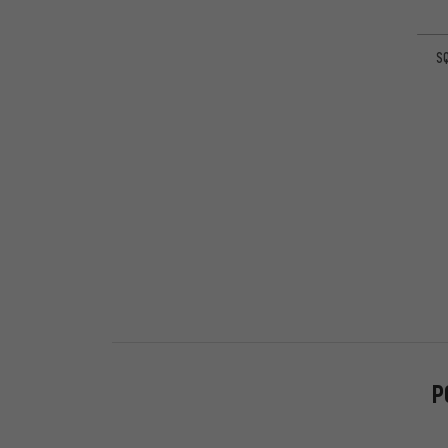
141mm
(1)
200mm
(1)
SQ
128mm
(1)
P