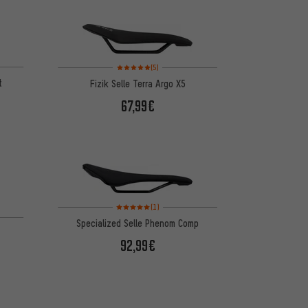
 d'après 6 avis
Note moyenne : 5 sur 5 d'après 5 avis
(5)
t
Fizik Selle Terra Argo X5
67,99€
Note moyenne : 5 sur 5 d'après 1 avis
(1)
Specialized Selle Phenom Comp
92,99€