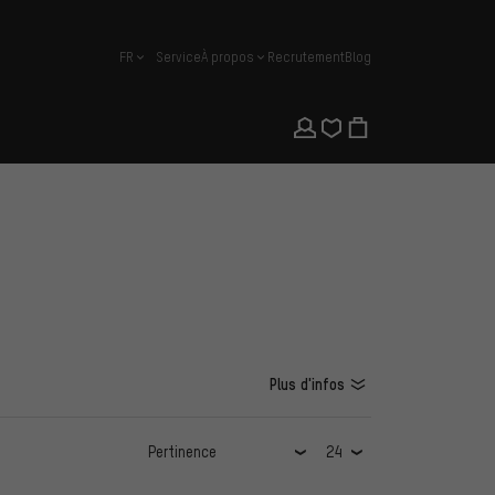
FR
Service
À propos
Recrutement
Blog
français
Plus d'infos