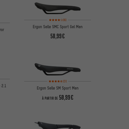
Note moyenne : 4 sur 5 d'après 6 avis
(6)
Ergon Selle SMC Sport Gel Men
ror
58,99€
d'après 2 avis
Note moyenne : 4,5 sur 5 d'après 3 avis
(3)
 2.1
Ergon Selle SM Sport Men
50,99€
À PARTIR DE