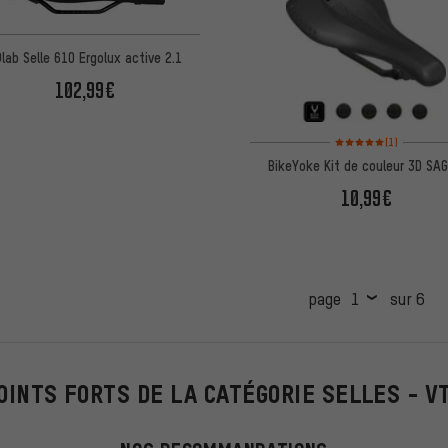
lab Selle 610 Ergolux active 2.1
102,99€
Note moyenne : 5 sur 5 
(1)
BikeYoke Kit de couleur 3D SA
10,99€
page
sur 6
OINTS FORTS DE LA CATÉGORIE SELLES - V