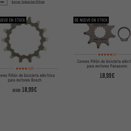
nex
borrar todos los filtros
UEVO EN STOCK
DE NUEVO EN STOCK
Valoración media: 5 de
(1)
Connex Piñón de bicicleta eléct
para motores Panasonic
Valoración media: 4 de 5 basada en 3 reseñas
(3)
10,99€
nnex Piñón de bicicleta eléctrica
para motores Bosch
10,99€
DESDE