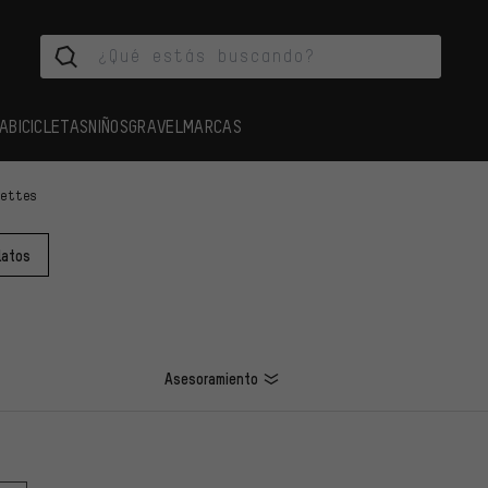
A
BICICLETAS
NIÑOS
GRAVEL
MARCAS
settes
latos
Asesoramiento
LOS