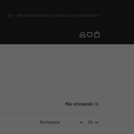
ES
Información
Sobre bc
Trabaja con nosotros
más
español
Más información