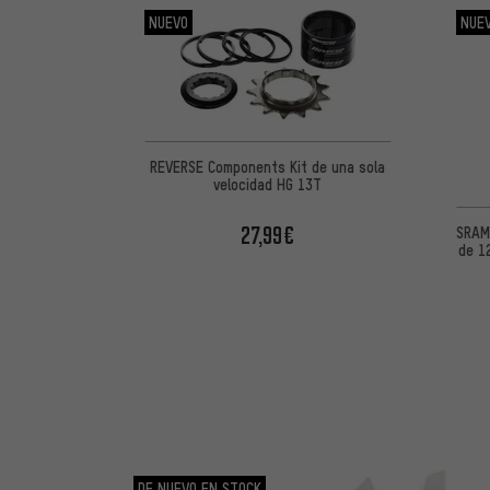
NUEVO
NUE
10
(1)
REVERSE Components Kit de una sola
velocidad HG 13T
27,99€
SRAM
de 1
DE NUEVO EN STOCK