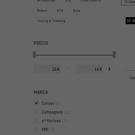
All Mountain
City
Cross Country
Con
Enduro
MTB
Ruta
DE N
Touring & Trekking
PRECIO
-
€
€
Co
MARCA
Connex
(2)
Campagnolo
(11)
e*thirteen
(7)
KMC
(8)