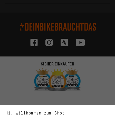
#DEINBIKEBRAUCHTDAS
SICHER EINKAUFEN
Passendere Angebote
Du bekommst, statt zufälliger Werbung, genauer passende
Angebote von uns. Diese Cookies helfen uns, Deine Interessen
besser zu erkennen und Dir relevante Produkte und Tipps zu
zeigen.
Bessere Leistung
Uns interessiert, was Du in unserem Shop suchst und brauchst.
Mit Leistungs-Cookies nimmst Du mit Deinem Shopping-Verhalten
Hi, willkommen zum Shop!