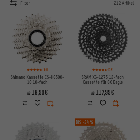
Filter
212 Artikel
ARTIKEL
Bewertungen: 4,5 von 5 basierend auf 16 Bewertungen
Bewertungen: 4,5 von 5 basie
(16)
(28)
Shimano Kassette CS-HG500-
SRAM XG-1275 12-fach
10 10-fach
Kassette für GX Eagle
18,99€
117,99€
AB
AB
BIS
-24 %