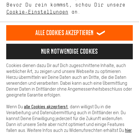
selbst Einfluss auf die Verbesserung unserer Webseite und
Bevor Du rein kommst, schau Dir unsere
unseres Shop-Angebots.
SICHER BEZAHLEN
Cookie-Einstellungen
an.
Mehr Komfort
Dein Shopping-Erlebnis wird komfortabler. Mit Komfort-Cookies
stellen wir Verknüpfungen zu Social Media Plattformen her. So
Alle Cookies akzeptieren
können wir dir weitere nützliche Inhalte und Informationen zur
Verfügung stellen. Zudem hast du die Möglichkeit zusätzliche
Services zu nutzen, die es dir erleichtern die richtigen Produkte zu
Nur Notwendige Cookies
finden. Beispielsweise bieten wir eine Chat-Funktion an, damit
Fragen schnell und unkompliziert beantwortet werden können.
Cookies dienen dazu Dir auf Dich zugeschnittene Inhalte, auch
Basis
werblicher Art, zu zeigen und unsere Webseite zu optimieren.
Hierzu übermitteln wir Deine Daten auch an Dritte, die die Daten
SCHNELL ERHALTEN
Basis-Cookies gewährleisten, dass Du unsere Webseite
verwenden und verarbeiten. Dabei kann auch eine Übermittlung
grundsätzlich nutzen kannst.
Deiner Daten in Drittländer ohne Angemessenheitsbeschluss oder
geeignete Garantie erfolgen.
alle Cookies akzeptierst
Wenn Du
, dann willigst Du in die
Verarbeitung und Datenübermittlung auch in Drittländer ein. Du
kannst Deine Einwilligung jederzeit für die Zukunft widerrufen.
Lass Dich beraten
Dann ist unsere Seite aber nicht optimiert und einige Features
hier
fallen aus. Weitere Infos auch zu Widerrufsrechten erhältst Du
.
Terminbuchung