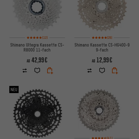
Bewertungen: 5 von 5 basierend auf 12 Bewertungen
Bewertungen: 5 von 5 basier
(12)
(26)
Shimano Ultegra Kassette CS-
Shimano Kassette CS-HG400-9
R8000 11-fach
9-fach
42,99€
12,99€
AB
AB
NEU
Bewertungen: 4,5 von 5 basie
(41)