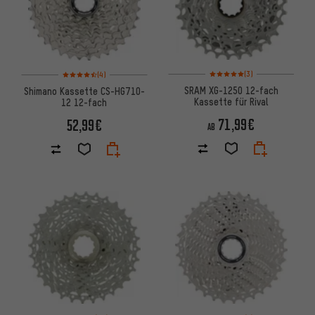
Bewertungen: 5 von 5 basier
Bewertungen: 4,5 von 5 basierend auf 4 Bewertungen
(3)
(4)
SRAM XG-1250 12-fach
Shimano Kassette CS-HG710-
Kassette für Rival
12 12-fach
71,99€
52,99€
AB
Bewertungen: 4,5 von 5 basierend auf 34 Bewertungen
Bewertungen: 5 von 5 basier