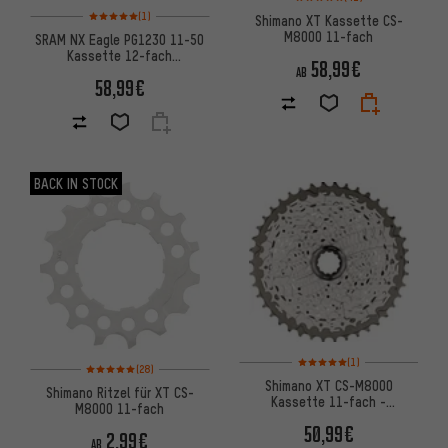
Bewertungen: 5 von 5 basierend auf 1 Bewertungen
(1)
Shimano XT Kassette CS-
M8000 11-fach
SRAM NX Eagle PG1230 11-50
Kassette 12-fach
58,99€
Werkstattverpackung
AB
58,99€
BACK IN STOCK
Bewertungen: 5 von 5 basier
(1)
Bewertungen: 5 von 5 basierend auf 28 Bewertungen
(28)
Shimano XT CS-M8000
Shimano Ritzel für XT CS-
Kassette 11-fach -
M8000 11-fach
Werkstattverpackung
50,99€
2,99€
AB