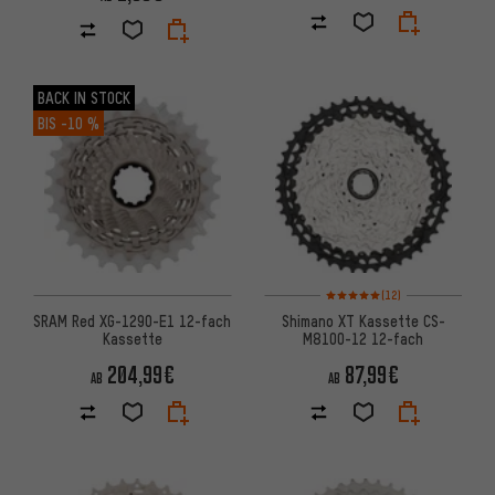
BACK IN STOCK
BIS
-10 %
Bewertungen: 5 von 5 basiere
(12)
SRAM Red XG-1290-E1 12-fach
Shimano XT Kassette CS-
Kassette
M8100-12 12-fach
204,99€
87,99€
AB
AB