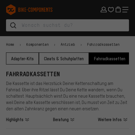
Zur Hauptnavigation springen
Zur Kategorienavigation springen
Zum Inhalt springen
Zu Marken und Newsletter springen
Zur Fußzeile springen
bike-components.de Startseite
Home
Komponenten
Antrieb
Fahrradkassetten
Adapter-Kits
Cleats & Schuhplatten
Fahrradkassetten
FAHRRADKASSETTEN
Die Kassette ist das Herzstück Deiner Kettenschaltung am
Fahrrad. Über ihre Ritzel lässt Du Deine Kette wandern, wenn Du
schaltest. Hauptsächlich wirst Du eine neue Kassette brauchen,
weil Deine alte Kassette verschlissen ist; Du musst von Zeit zu Zeit
den alten Zahnkranz gegen einen neuen ersetzen.
Highlights
Beratung
Weitere Infos