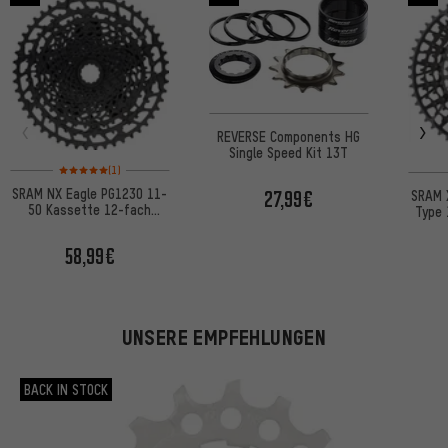
REVERSE Components HG
Single Speed Kit 13T
Bewertungen: 5 von 5 basierend auf 1 Bewertungen
(1)
SRAM NX Eagle PG1230 11-
27,99€
SRAM 
50 Kassette 12-fach
Type 
Werkstattverpackung
Wer
58,99€
UNSERE EMPFEHLUNGEN
BACK IN STOCK