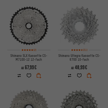
Bewertungen: 5 von 5 basierend auf 2 Bewertungen
Bewertungen: 4,5 von 5 basie
(2)
(31)
Shimano SLX Kassette CS-
Shimano Ultegra Kassette CS-
M7100-12 12-fach
6700 10-fach
67,99€
40,99€
AB
AB