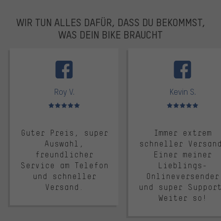
WIR TUN ALLES DAFÜR, DASS DU BEKOMMST,
WAS DEIN BIKE BRAUCHT
facebook
Roy V.
Kevin S.
Bewertungen: 5 von 5
Bewertungen: 5 von 5
Guter Preis, super
Immer extrem
Auswahl,
schneller Versan
freundlicher
Einer meiner
Service am Telefon
Lieblings-
und schneller
Onlineversender
Versand.
und super Suppor
Weiter so!