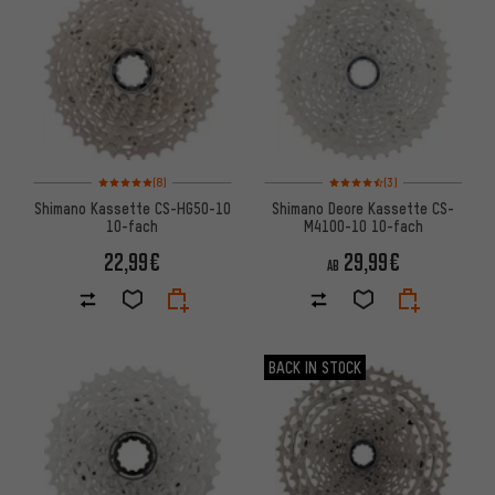
Bewertungen: 5 von 5 basierend auf 8 Bewertungen
Bewertungen: 4,5 von 5 basi
(8)
(3)
Shimano Kassette CS-HG50-10
Shimano Deore Kassette CS-
10-fach
M4100-10 10-fach
22,99€
29,99€
AB
BACK IN STOCK