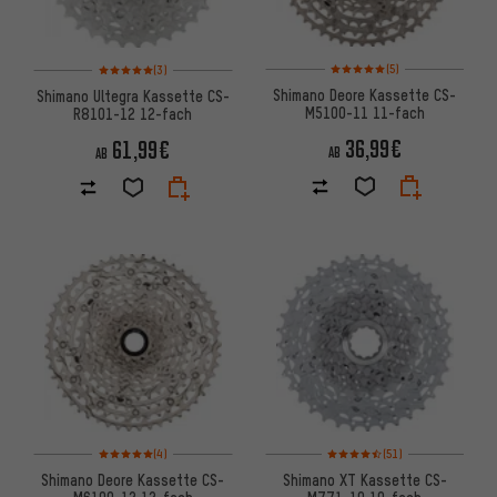
Bewertungen: 5 von 5 basier
Bewertungen: 5 von 5 basierend auf 3 Bewertungen
(5)
(3)
Shimano Deore Kassette CS-
Shimano Ultegra Kassette CS-
M5100-11 11-fach
R8101-12 12-fach
36,99€
61,99€
AB
AB
Bewertungen: 5 von 5 basierend auf 4 Bewertungen
Bewertungen: 4,5 von 5 basie
(4)
(51)
Shimano Deore Kassette CS-
Shimano XT Kassette CS-