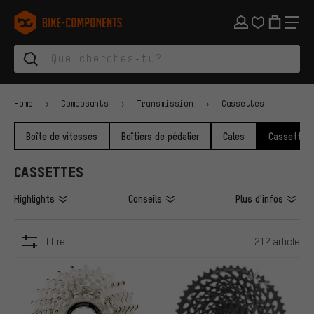
Aller à la navigation principale
Aller à la navigation des catégories
Aller au contenu
Aller aux marques et à la newsletter
Aller au pied de page
bike-components.de Page d'accueil
Home
Composants
Transmission
Cassettes
Boîte de vitesses
Boîtiers de pédalier
Cales
Cassettes
CASSETTES
Highlights
Conseils
Plus d'infos
filtre
212 article
ARTICLES