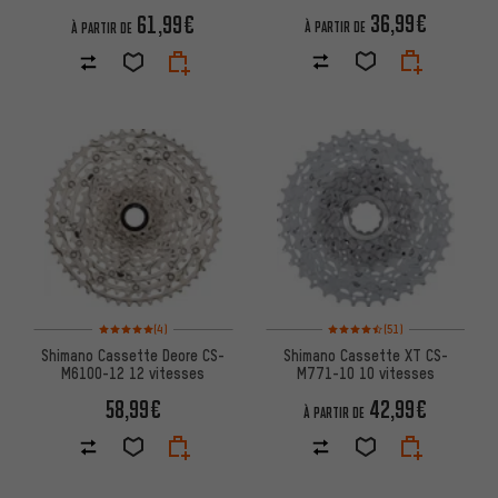
36,99€
61,99€
À PARTIR DE
À PARTIR DE
Note moyenne : 5 sur 5 d'après 4 avis
Note moyenne : 4,5 sur 5 d'aprè
(4)
(51)
Shimano Cassette Deore CS-
Shimano Cassette XT CS-
M6100-12 12 vitesses
M771-10 10 vitesses
58,99€
42,99€
À PARTIR DE