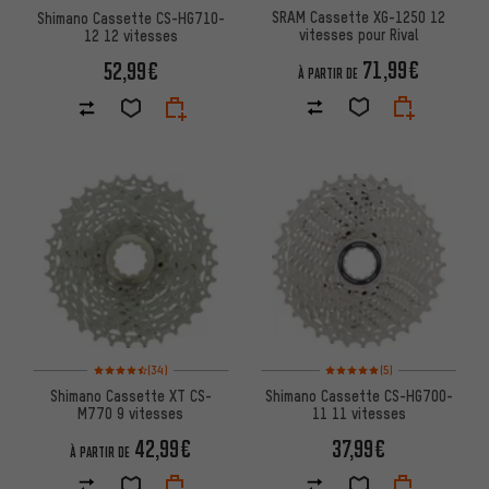
SRAM Cassette XG-1250 12
Shimano Cassette CS-HG710-
vitesses pour Rival
12 12 vitesses
71,99€
52,99€
À PARTIR DE
Note moyenne : 4,5 sur 5 d'après 34 avis
Note moyenne : 5 sur 5 d'après
(34)
(5)
Shimano Cassette XT CS-
Shimano Cassette CS-HG700-
M770 9 vitesses
11 11 vitesses
42,99€
37,99€
À PARTIR DE