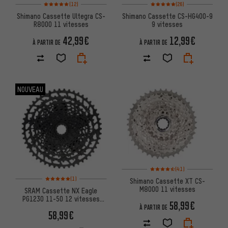
Note moyenne : 5 sur 5 d'après 12 avis
Note moyenne : 5 sur 5 d'après 
(12)
(26)
Shimano Cassette Ultegra CS-
Shimano Cassette CS-HG400-9
R8000 11 vitesses
9 vitesses
42,99€
12,99€
À PARTIR DE
À PARTIR DE
NOUVEAU
Note moyenne : 4,5 sur 5 d'aprè
(41)
Note moyenne : 5 sur 5 d'après 1 avis
(1)
Shimano Cassette XT CS-
M8000 11 vitesses
SRAM Cassette NX Eagle
PG1230 11-50 12 vitesses
58,99€
emballage atelier
À PARTIR DE
58,99€