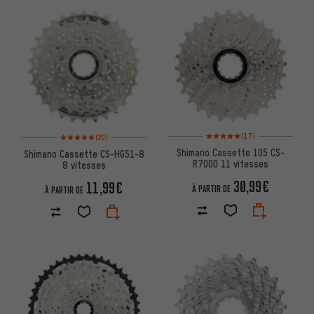
Note moyenne : 5 sur 5 d'après 
Note moyenne : 5 sur 5 d'après 20 avis
(17)
(20)
Shimano Cassette 105 CS-
Shimano Cassette CS-HG51-8
R7000 11 vitesses
8 vitesses
30,99€
11,99€
À PARTIR DE
À PARTIR DE