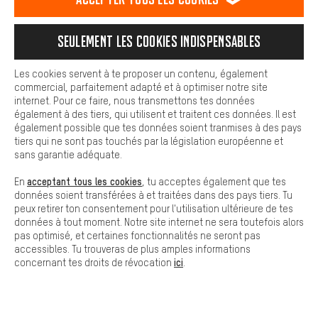
Nous pouvons ainsi mettre à ta disposition d'autres contenus et
informations utiles. De plus, tu as la possibilité d'utiliser des
services supplémentaires qui te permettent de trouver plus
Seulement les cookies indispensables
facilement les bons produits. Par exemple, nous proposons une
fonction de chat qui permet de répondre rapidement et
facilement aux questions.
Les cookies servent à te proposer un contenu, également
commercial, parfaitement adapté et à optimiser notre site
Cookies de base
internet. Pour ce faire, nous transmettons tes données
Les cookies de base garantissent que tu puisses utiliser les
également à des tiers, qui utilisent et traitent ces données. Il est
LIVRAISON RAPIDE
fonctions de notre site web.
également possible que tes données soient tranmises à des pays
tiers qui ne sont pas touchés par la législation européenne et
sans garantie adéquate.
acceptant tous les cookies
En
, tu acceptes également que tes
données soient transférées à et traitées dans des pays tiers. Tu
peux retirer ton consentement pour l'utilisation ultérieure de tes
Laisse-toi conseiller
données à tout moment. Notre site internet ne sera toutefois alors
pas optimisé, et certaines fonctionnalités ne seront pas
accessibles. Tu trouveras de plus amples informations
Rappel Programmé
ici
concernant tes droits de révocation
.
Formulaire de contact
Notre politique en matière de protection de la vie privée