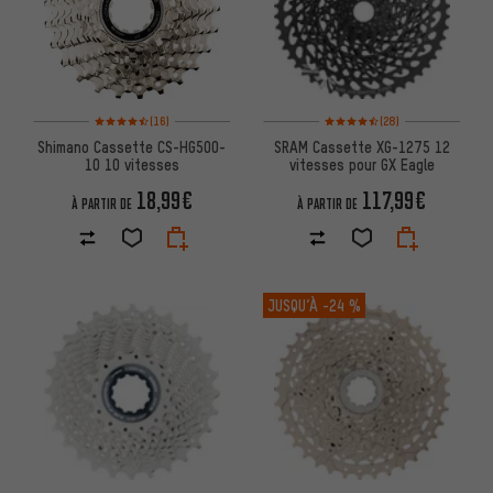
Note moyenne : 4,5 sur 5 d'après 16 avis
Note moyenne : 4,5 sur 5 d'aprè
(16)
(28)
Shimano Cassette CS-HG500-
SRAM Cassette XG-1275 12
10 10 vitesses
vitesses pour GX Eagle
18,99€
117,99€
À PARTIR DE
À PARTIR DE
JUSQU’À
-24 %