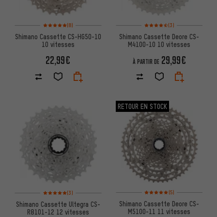
Note moyenne : 5 sur 5 d'après 8 avis
Note moyenne : 4,5 sur 5 d'apr
(8)
(3)
Shimano Cassette CS-HG50-10
Shimano Cassette Deore CS-
10 vitesses
M4100-10 10 vitesses
22,99€
29,99€
À PARTIR DE
RETOUR EN STOCK
Note moyenne : 5 sur 5 d'après
Note moyenne : 5 sur 5 d'après 3 avis
(5)
(3)
Shimano Cassette Deore CS-
Shimano Cassette Ultegra CS-
M5100-11 11 vitesses
R8101-12 12 vitesses