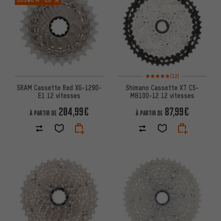
Note moyenne : 5 sur 5 d'après 
(12)
SRAM Cassette Red XG-1290-
Shimano Cassette XT CS-
E1 12 vitesses
M8100-12 12 vitesses
204,99€
87,99€
À PARTIR DE
À PARTIR DE