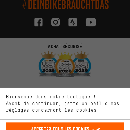
#DEINBIKEBRAUCHTDAS
Des offres plus adaptées
ACHAT SÉCURISÉ
Au lieu de pubs au hasard, nous afficherons des offres plus
pertinentes. Les cookies de marketing nous aident à identifier tes
intérêts et à te présenter des offres et des conseils sur mesure.
Plus de performance
Ce que tu cherches sur notre boutique et ce dont tu as besoin :
ça nous intéresse. Avec les cookies 'performance', tu peux nous
aider à améliorer notre site Internet et la gamme de produits que
Bienvenue dans notre boutique !
nous proposons grâce à ton comportement d'achat.
Avant de continuer, jette un oeil à nos
Plus de confort
réglages concernant les cookies.
PAIEMENT SÉCURISÉ
L'expérience d'achat est plus confortable. Ton expérience d'achat
est plus confortable. Avec les cookies de confort, nous
établissons des liens avec des plateformes de médias sociaux.
Accepter tous les cookies