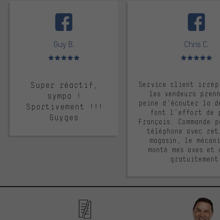
facebook
Guy B.
Chris C.
Note moyenne : 5 sur 5
Note moyenne : 
Super réactif,
Service client irrép
les vendeurs pren
sympa !
peine d'écouter la d
Sportivement !!!
font l'effort de 
Guyges
Français. Commande p
téléphone avec ret
magasin, le mécan
monté mes axes et 
gratuitement