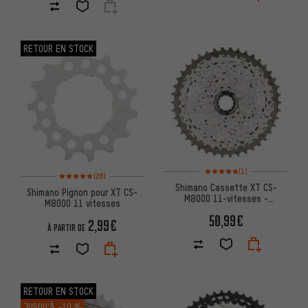
RETOUR EN STOCK
Note moyenne : 5 sur 5 d'après
(1)
Note moyenne : 5 sur 5 d'après 28 avis
(28)
Shimano Cassette XT CS-
Shimano Pignon pour XT CS-
M8000 11-vitesses -
M8000 11 vitesses
Emballage atelier
50,99€
2,99€
À PARTIR DE
RETOUR EN STOCK
JUSQU’À
-10 %