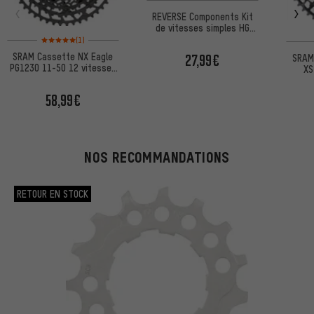
REVERSE Components Kit
de vitesses simples HG
Note moyenne : 5 sur 5 d'après 1 avis
13T
(1)
SRAM Cassette NX Eagle
27,99€
SRAM
PG1230 11-50 12 vitesses
XS
emballage atelier
vit
58,99€
NOS RECOMMANDATIONS
RETOUR EN STOCK