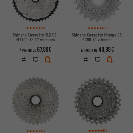
Note moyenne : 5 sur 5 d'après 2 avis
Note moyenne : 4,5 sur 5 d'aprè
(2)
(31)
Shimano Cassette SLX CS-
Shimano Cassette Ultegra CS-
M7100-12 12 vitesses
6700 10 vitesses
67,99€
40,99€
À PARTIR DE
À PARTIR DE
Note moyenne : 5 sur 5 d'après
Note moyenne : 4,5 sur 5 d'après 4 avis
(3)
(4)