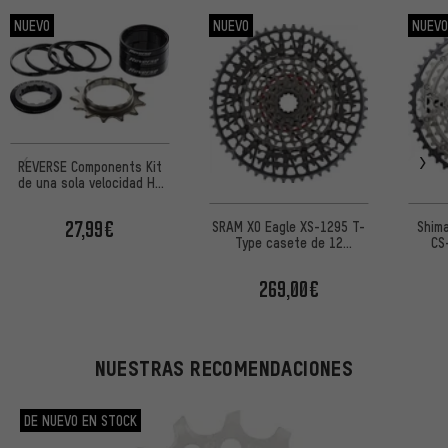
NUEVO
NUEVO
NUEV
REVERSE Components Kit
de una sola velocidad HG
13T
27,99€
SRAM X0 Eagle XS-1295 T-
Shim
Type casete de 12
CS
velocidades - Empaque de
taller
269,00€
NUESTRAS RECOMENDACIONES
DE NUEVO EN STOCK