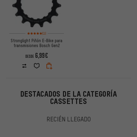
Valoración media: 5 de 5 basada en 1 reseñas
(1)
Stronglight Piñón E-Bike para
transmisiones Bosch Gen2
6,99€
DESDE
DESTACADOS DE LA CATEGORÍA
CASSETTES
RECIÉN LLEGADO