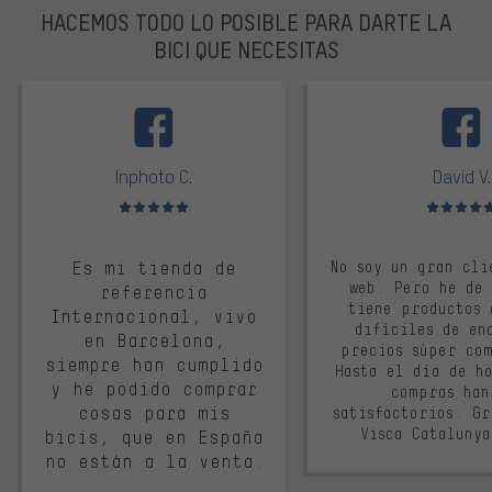
HACEMOS TODO LO POSIBLE PARA DARTE LA
BICI QUE NECESITAS
facebook
Inphoto C.
David V.
Valoración media: 5 de 5
Valoración m
Es mi tienda de
No soy un gran cli
web. Pero he de
referencia
tiene productos 
Internacional, vivo
difíciles de en
en Barcelona,
precios súper co
siempre han cumplido
Hasta el día de ho
y he podido comprar
compras han
cosas para mis
satisfactorios. G
Visca Cataluny
bicis, que en España
no están a la venta.