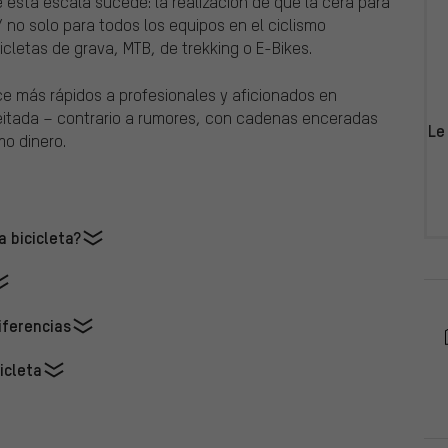
e esta escala sucede: la realización de que la cera para
Y no solo para todos los equipos en el ciclismo
icletas de grava, MTB, de trekking o E-Bikes.
e más rápidos a profesionales y aficionados en
tada – contrario a rumores, con cadenas enceradas
Le
mo dinero.
a bicicleta?
iferencias
icleta