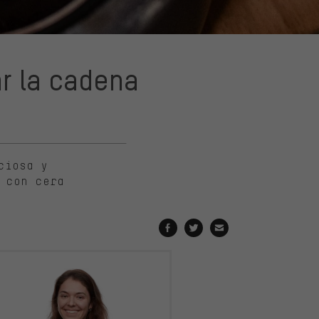
r la cadena
ciosa y
 con cera