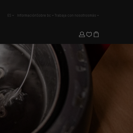
ES
Información
Sobre bc
Trabaja con nosotros
más
español