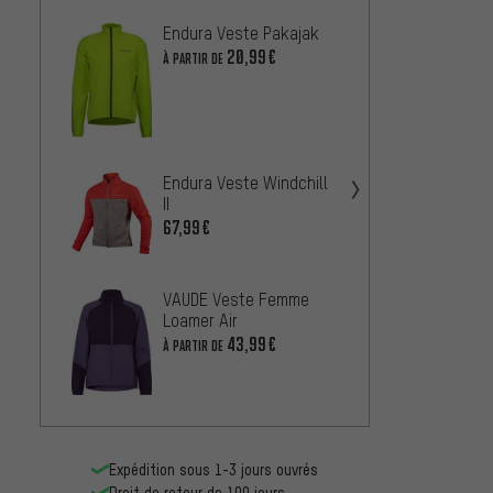
Endura Veste Pakajak
Craft 
légèr
20,99€
À PARTIR DE
Femm
37,99
GORE 
Endura Veste Windchill
coupe
II
Spinsh
À PARTIR
67,99€
VAUDE Veste Femme
Giro V
Loamer Air
Casca
43,99€
À PARTIR DE
À PARTIR
Expédition sous 1-3 jours ouvrés
Droit de retour de 100 jours