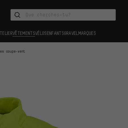
TELIER
VÊTEMENTS
VÉLOS
ENFANTS
GRAVEL
MARQUES
tes coupe-vent