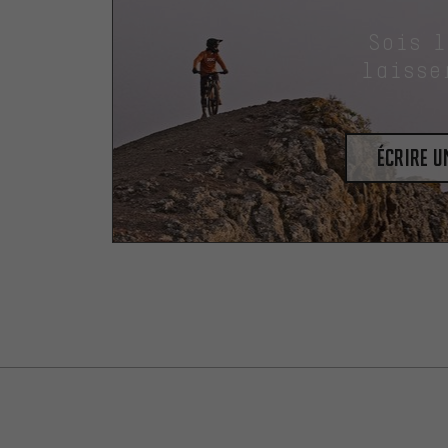
Sois 
laisse
Écrire 