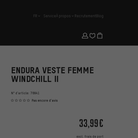
FR
Service
À propos
Recrutement
Blog
français
ENDURA VESTE FEMME
WINDCHILL II
N° d'article:
78641
Pas encore d'avis
33,99€
excl.
frais de port