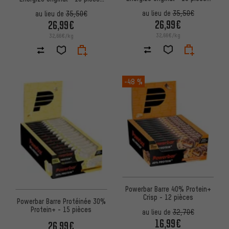
(55g)
(55g)
au lieu de
35,50€
au lieu de
35,50€
26,99€
26,99€
32,66€/kg
32,66€/kg
-48 %
Powerbar Barre 40% Protein+
Crisp - 12 pièces
Powerbar Barre Protéinée 30%
Protein+ - 15 pièces
au lieu de
32,70€
16,99€
26,99€