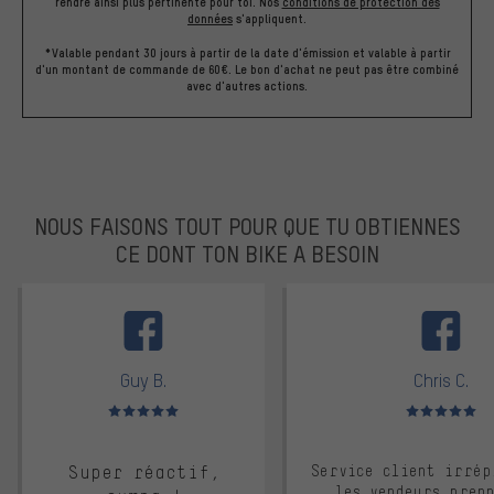
rendre ainsi plus pertinente pour toi.
Nos
conditions de protection des
données
s'appliquent.
*Valable pendant 30 jours à partir de la date d'émission et valable à partir
d'un montant de commande de 60€. Le bon d'achat ne peut pas être combiné
avec d'autres actions.
NOUS FAISONS TOUT POUR QUE TU OBTIENNES
CE DONT TON BIKE A BESOIN
facebook
Guy B.
Chris C.
Note moyenne : 5 sur 5
Note moyenne : 
Super réactif,
Service client irrép
les vendeurs pren