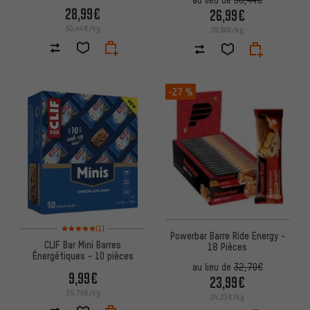
28,99€
26,99€
50,44€/kg
29,96€/kg
-27 %
Note moyenne : 5 sur 5 d'après 1 avis
(1)
Powerbar Barre Ride Energy -
CLIF Bar Mini Barres
18 Pièces
Énergétiques - 10 pièces
au lieu de
32,70€
9,99€
23,99€
35,76€/kg
24,23€/kg