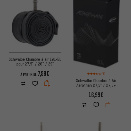
Schwalbe Chambre à air 19L-EL
pour 27,5" / 28" / 29"
7,99€
Note moyenne : 3,5 sur 5 d'apr
(6)
À PARTIR DE
Schwalbe Chambre à Air
Aerothan 27,5" / 27,5+
16,99€