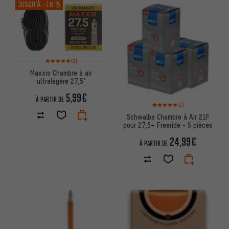
JUSQU’À
-16 %
Note moyenne : 5 sur 5 d'après 2 avis
(2)
Maxxis Chambre à air
ultralégère 27,5"
5,99€
À PARTIR DE
Note moyenne : 5 sur 5 d'après
(1)
Schwalbe Chambre à Air 21F
pour 27,5+ Freeride - 5 pièces
24,99€
À PARTIR DE