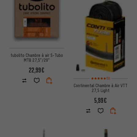
tubolito Chambre à air S-Tubo
MTB 27,5"/29"
22,99€
Note moyenne : 5 sur 5 d'après
(5)
Continental Chambre à Air VTT
27,5 Light
5,99€