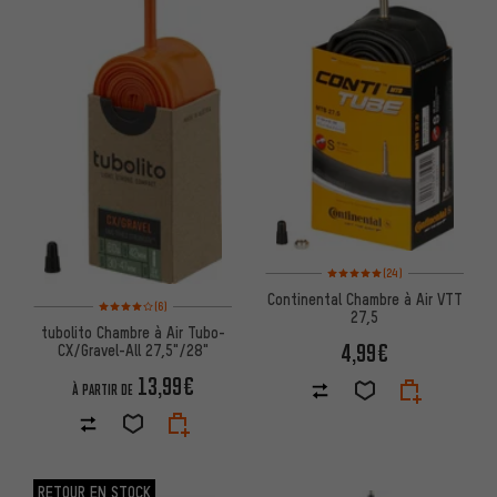
Note moyenne : 5 sur 5 d'après 
(24)
Continental Chambre à Air VTT
Note moyenne : 4 sur 5 d'après 6 avis
(6)
27,5
tubolito Chambre à Air Tubo-
4,99€
CX/Gravel-All 27,5"/28"
13,99€
À PARTIR DE
RETOUR EN STOCK