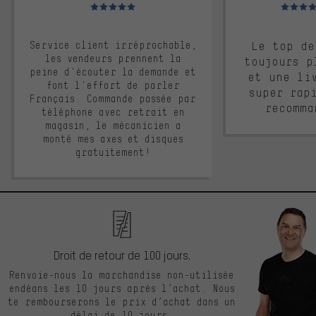
Note moyenne : 5 sur 5
Note moyen
Service client irréprochable,
Le top de
les vendeurs prennent la
toujours p
peine d'écouter la demande et
et une li
font l'effort de parler
super rap
Français. Commande passée par
recomma
téléphone avec retrait en
magasin, le mécanicien a
monté mes axes et disques
gratuitement!
Droit de retour de 100 jours.
Renvoie-nous la marchandise non-utilisée
endéans les 10 jours après l’achat. Nous
te rembourserons le prix d’achat dans un
délai de 10 jours.