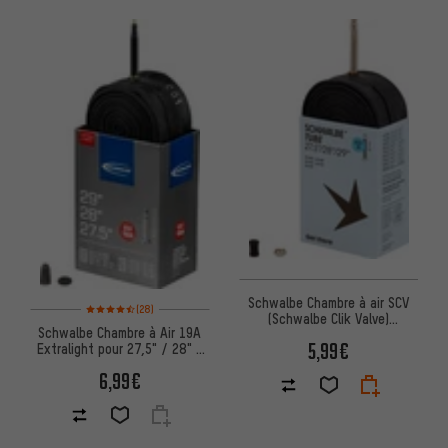
Schwalbe Chambre à air SCV
Note moyenne : 4,5 sur 5 d'après 28 avis
(28)
(Schwalbe Clik Valve)
Schwalbe Chambre à Air 19A
27,5"/28"/29"
5,99€
Extralight pour 27,5" / 28" /
29"
6,99€