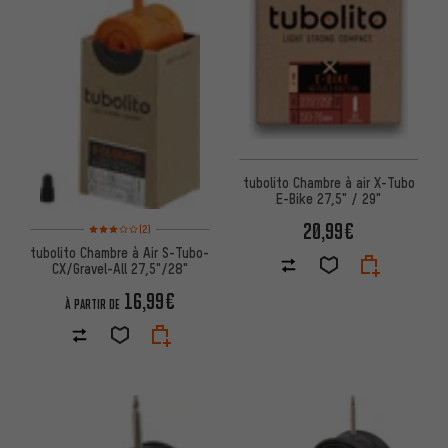
tubolito Chambre à air X-Tubo
E-Bike 27,5" / 29"
20,99€
Note moyenne : 3 sur 5 d'après 2 avis
(2)
tubolito Chambre à Air S-Tubo-
CX/Gravel-All 27,5"/28"
16,99€
À PARTIR DE