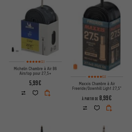
Note moyenne : 5 sur 5 d'après 1 avis
(1)
Michelin Chambre à Air B6
Airstop pour 27,5+
Note moyenne : 5 sur 5 d'après
(1)
5,99€
Maxxis Chambre à Air
Freeride/Downhill Light 27,5"
8,99€
À PARTIR DE