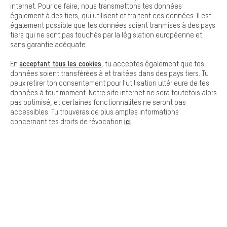
Cookies de base
internet. Pour ce faire, nous transmettons tes données
Les cookies de base garantissent que tu puisses utiliser les
également à des tiers, qui utilisent et traitent ces données. Il est
fonctions de notre site web.
également possible que tes données soient tranmises à des pays
LIVRAISON RAPIDE
tiers qui ne sont pas touchés par la législation européenne et
sans garantie adéquate.
acceptant tous les cookies
En
, tu acceptes également que tes
données soient transférées à et traitées dans des pays tiers. Tu
peux retirer ton consentement pour l'utilisation ultérieure de tes
données à tout moment. Notre site internet ne sera toutefois alors
Laisse-toi conseiller
pas optimisé, et certaines fonctionnalités ne seront pas
accessibles. Tu trouveras de plus amples informations
ici
concernant tes droits de révocation
.
Rappel Programmé
Formulaire de contact
Notre politique en matière de protection de la vie privée
Langue"
FR
EN
DE
ES
français
english
Deutsch
español