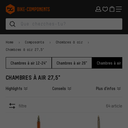
Aller à la navigation principale
Aller à la navigation des catégories
Aller au contenu
Aller aux marques et à la newsletter
Aller au pied de page
bike-components.de Page d'accueil
Home
Composants
Chambres à air
Chambres à air 27,5"
Chambres à air 12-24"
Chambres à air 26"
Chambres à air 27,
CHAMBRES À AIR 27,5"
Highlights
Conseils
Plus d'infos
filtre
64 article
ARTICLES