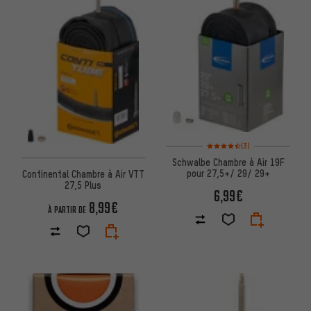
Note moyenne : 4,5 sur 5 d'apr
(3)
Schwalbe Chambre à Air 19F
pour 27,5+/ 29/ 29+
Continental Chambre à Air VTT
27,5 Plus
6,99€
8,99€
À PARTIR DE