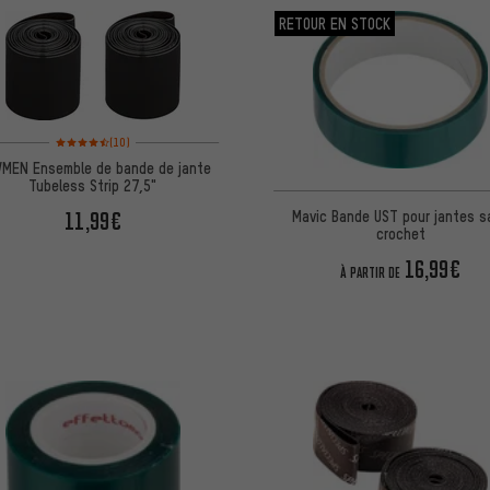
RETOUR EN STOCK
Note moyenne : 4,5 sur 5 d'après 10 avis
(10)
MEN Ensemble de bande de jante
Tubeless Strip 27,5"
11,99€
Mavic Bande UST pour jantes s
crochet
16,99€
À PARTIR DE