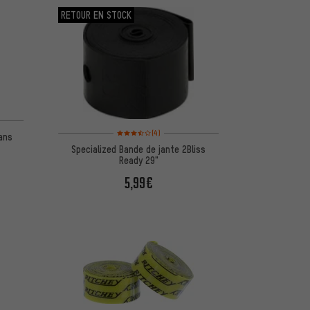
RETOUR EN STOCK
Note moyenne : 3,5 sur 5 d'après 4 avis
(4)
ans
Specialized Bande de jante 2Bliss
Ready 29"
5,99€