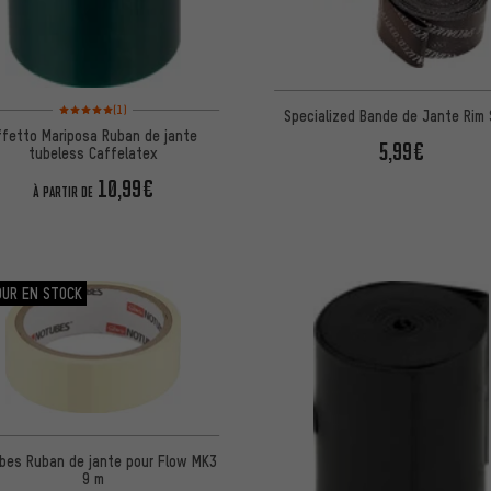
Note moyenne : 5 sur 5 d'après 1 avis
(1)
Specialized Bande de Jante Rim 
ffetto Mariposa Ruban de jante
5,99€
tubeless Caffelatex
10,99€
À PARTIR DE
OUR EN STOCK
bes Ruban de jante pour Flow MK3
9 m