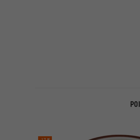
PO
-17 %