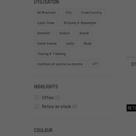
UTILISATION
All Mountain
City
Cross Country
Cyclo Cross
Dirtjump & Slopestyle
Downhill
Enduro
Gravel
home trainer
piste
Road
Touring & Trekking
DT
triathlon et contre-la-montre
VTT
HIGHLIGHTS
Offres
(5)
Retour en stock
(9)
RET
COULEUR