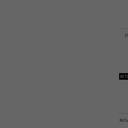
E
RET
NoTu