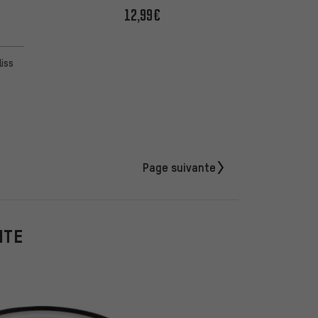
12,99€
5 d'après 2 avis
liss
Page suivante
NTE