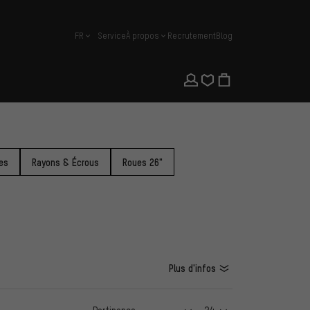
FR
Service
À propos
Recrutement
Blog
français
es
Rayons & Écrous
Roues 26"
Plus d'infos