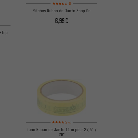
Note moyenne : 3,5 sur 5 d'après 6 avis
(6)
Ritchey Ruban de Jante Snap On
6,99€
Strip
Note moyenne : 3,5 sur 5 d'après 4 avis
(4)
tune Ruban de Jante 11 m pour 27,5" /
29"