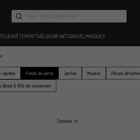
TELIER
VÊTEMENTS
VÉLOS
ENFANTS
GRAVEL
MARQUES
te
 rapides
Fonds de jante
Jantes
Moyeux
Pièces détaché
 libres & Kits de conversion
Conseils
ES