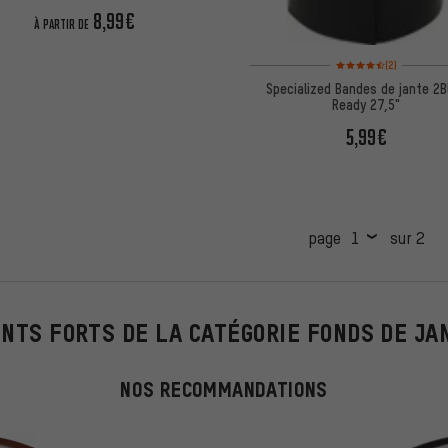
8,99€
À PARTIR DE
Note moyenne : 4,5 sur 
(2)
Specialized Bandes de jante 2B
Ready 27,5"
5,99€
page
sur 2
INTS FORTS DE LA CATÉGORIE FONDS DE JA
NOS RECOMMANDATIONS