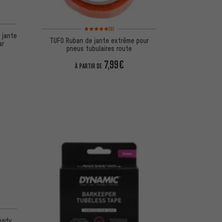
d'après 5 avis
Note moyenne : 5 sur 5 d'après 9 avis
(9)
 jante
TUFO Ruban de jante extrême pour
ar
pneus tubulaires route
7,99€
À PARTIR DE
d'après 1 avis
eady