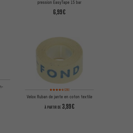
pression EasyTape 15 bar
6,99€
d'après 4 avis
h-
Note moyenne : 4,5 sur 5 d'après 26 avis
(26)
Velox Ruban de jante en coton textile
3,99€
À PARTIR DE