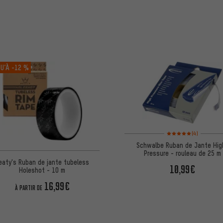
U’À
-12 %
Note moyenne : 5 sur 5 
(4)
Schwalbe Ruban de Jante Hig
Pressure - rouleau de 25 m
eaty's Ruban de jante tubeless
10,99€
Holeshot - 10 m
16,99€
À PARTIR DE