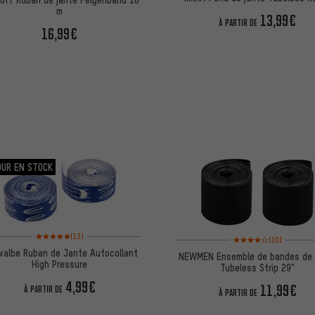
m
13,99€
À PARTIR DE
16,99€
OUR EN STOCK
Note moyenne : 5 sur 5 d'après 13 avis
(13)
Note moyenne : 4 sur 5 
(10)
albe Ruban de Jante Autocollant
NEWMEN Ensemble de bandes de 
High Pressure
Tubeless Strip 29"
4,99€
11,99€
À PARTIR DE
À PARTIR DE