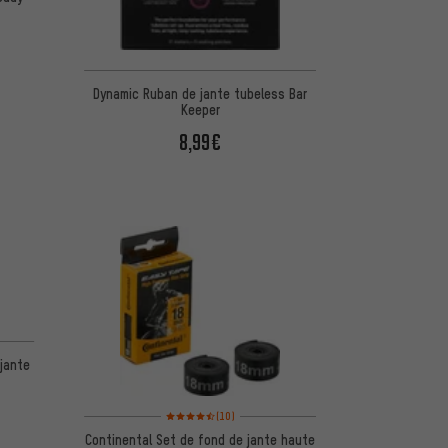
Dynamic Ruban de jante tubeless Bar
Keeper
8,99€
d'après 10 avis
jante
Note moyenne : 4,5 sur 5 d'après 10 avis
(10)
Continental Set de fond de jante haute