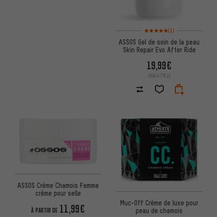
Note moyenne : 5 sur 5 d'après
(1)
ASSOS Gel de soin de la peau
Skin Repair Evo After Ride
19,99€
266,47€/L
ASSOS Crème Chamois Femme
crème pour selle
Muc-Off Crème de luxe pour
11,99€
peau de chamois
À PARTIR DE