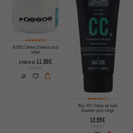
Note moyenne : 5 sur 5 d'après 50 avis
(50)
ASSOS Crème Chamois pour
siège
11,99€
À PARTIR DE
159,83€/L
Note moyenne : 5 sur 5 d'après 
(11)
Muc-Off Crème de luxe
Chamois pour siège
12,99€
129,90€/L