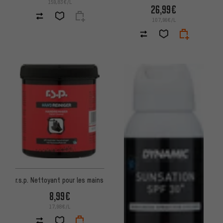
159,83€/L
26,99€
107,96€/L
r.s.p. Nettoyant pour les mains
8,99€
17,98€/L