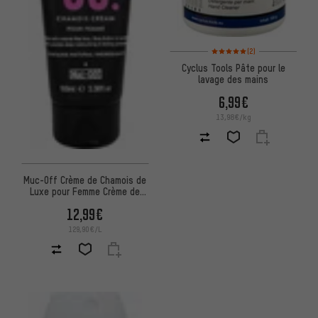
Note moyenne : 5 sur 5 d'après
(2)
Cyclus Tools Pâte pour le
lavage des mains
6,99€
13,98€/kg
Muc-Off Crème de Chamois de
Luxe pour Femme Crème de
Selle
12,99€
129,90€/L