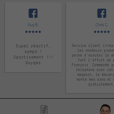
facebook
Guy B.
Chris C.
Note moyenne : 5 sur 5
Note moyenne : 
Super réactif,
Service client irrép
les vendeurs pren
sympa !
peine d'écouter la d
Sportivement !!!
font l'effort de 
Guyges
Français. Commande p
téléphone avec ret
magasin, le mécan
monté mes axes et 
gratuitement