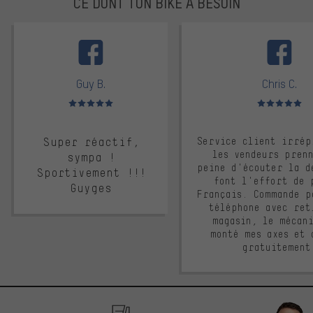
CE DONT TON BIKE A BESOIN
facebook
Guy B.
Chris C.
Note moyenne : 5 sur 5
Note moyenne : 
Super réactif,
Service client irrép
les vendeurs pren
sympa !
peine d'écouter la d
Sportivement !!!
font l'effort de 
Guyges
Français. Commande p
téléphone avec ret
magasin, le mécan
monté mes axes et 
gratuitement