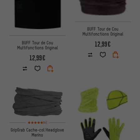
BUFF Tour de Cou
Multifonctions Original
12,99€
BUFF Tour de Cou
Multifonctions Original
12,99€
Note moyenne : 5 sur 5 d'après 4 avis
(4)
GripGrab Cache-col Headglove
Merino