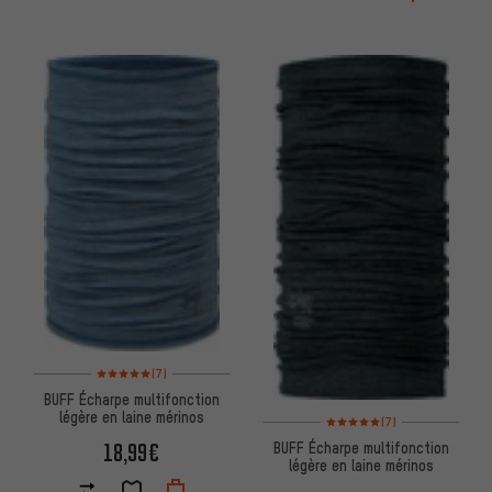
Note moyenne : 5 sur 5 d'après 7 avis
(7)
BUFF Écharpe multifonction
légère en laine mérinos
Note moyenne : 5 sur 5 d'après
(7)
18,99€
BUFF Écharpe multifonction
légère en laine mérinos