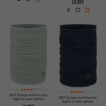
18,99€
Note moyenne : 5 sur 5 d'après 7 avis
(7)
Note moyenne : 5 sur 5 d'après
(7)
BUFF Écharpe multifonction
BUFF Écharpe multifonction
légère en laine mérinos
légère en laine mérinos