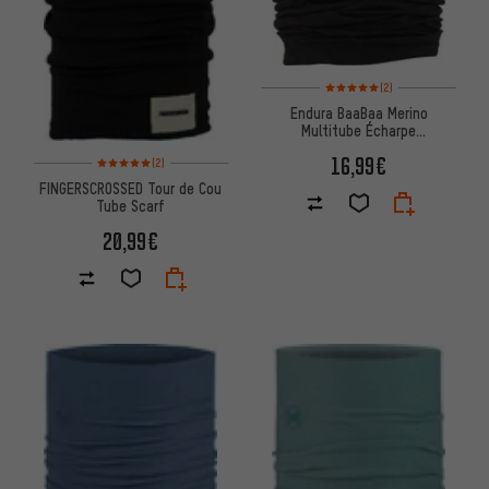
Note moyenne : 5 sur 5 d'après
(2)
Endura BaaBaa Merino
Multitube Écharpe
multifonctionnelle
Note moyenne : 5 sur 5 d'après 2 avis
16,99€
(2)
FINGERSCROSSED Tour de Cou
Tube Scarf
20,99€