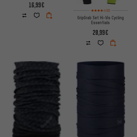
16,99€
Note moyenne : 4 sur 5 d'après
(2)
GripGrab Set Hi-Vis Cycling
Essentials
20,99€