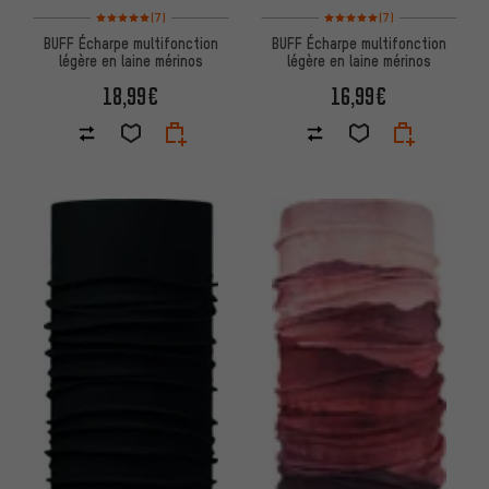
Note moyenne : 5 sur 5 d'après 7 avis
Note moyenne : 5 sur 5 d'après
(7)
(7)
BUFF Écharpe multifonction
BUFF Écharpe multifonction
légère en laine mérinos
légère en laine mérinos
18,99€
16,99€