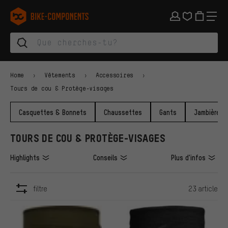
Aller à la navigation principale
Aller à la navigation des catégories
Aller au contenu
Aller aux marques et à la newsletter
Aller au pied de page
bike-components.de Page d'accueil
Home
Vêtements
Accessoires
Tours de cou & Protège-visages
Casquettes & Bonnets
Chaussettes
Gants
Jambières &
TOURS DE COU & PROTÈGE-VISAGES
Highlights
Conseils
Plus d'infos
filtre
23 article
ARTICLES