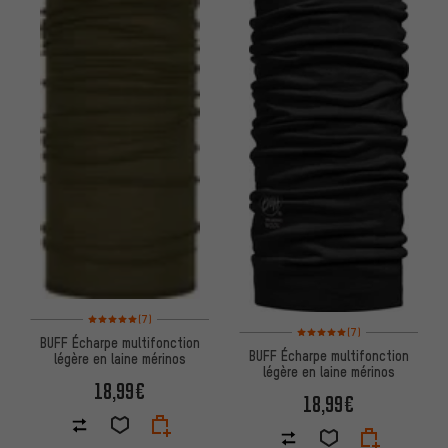
Note moyenne : 5 sur 5 d'après 7 avis
(7)
Note moyenne : 5 sur 5 d'après
(7)
BUFF Écharpe multifonction
BUFF Écharpe multifonction
légère en laine mérinos
légère en laine mérinos
18,99€
18,99€