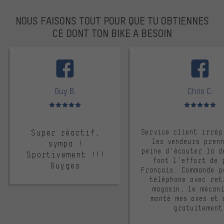
NOUS FAISONS TOUT POUR QUE TU OBTIENNES
CE DONT TON BIKE A BESOIN
facebook
Guy B.
Chris C.
Note moyenne : 5 sur 5
Note moyenne : 
Super réactif,
Service client irrép
les vendeurs pren
sympa !
peine d'écouter la d
Sportivement !!!
font l'effort de 
Guyges
Français. Commande p
téléphone avec ret
magasin, le mécan
monté mes axes et 
gratuitement