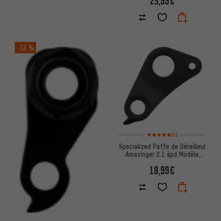
25,99€
-12 %
Note moyenne : 5 sur 5 d'après
(1)
Specialized Patte de Dérailleur
Amazinger 2.1 àpd Modèle
2012
10,99€