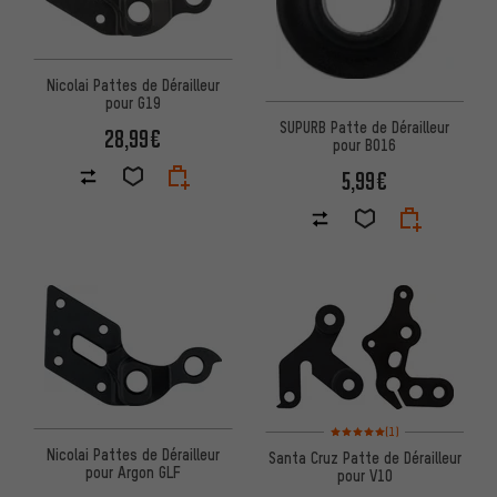
Nicolai Pattes de Dérailleur
pour G19
SUPURB Patte de Dérailleur
28,99€
pour BO16
5,99€
Note moyenne : 5 sur 5 d'après
(1)
Nicolai Pattes de Dérailleur
Santa Cruz Patte de Dérailleur
pour Argon GLF
pour V10