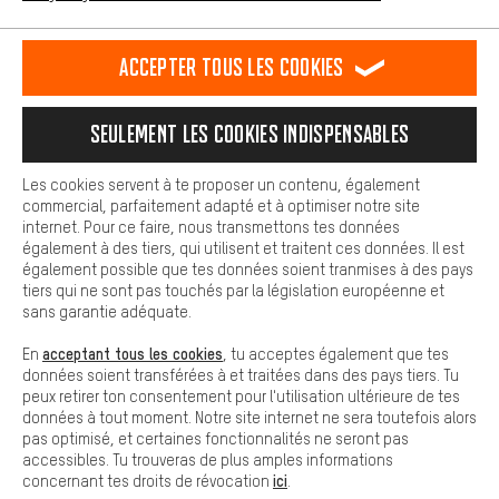
L'expérience d'achat est plus confortable. Ton expérience d'achat
est plus confortable. Avec les cookies de confort, nous
Formulaire de contact
établissons des liens avec des plateformes de médias sociaux.
Accepter tous les cookies
Nous pouvons ainsi mettre à ta disposition d'autres contenus et
informations utiles. De plus, tu as la possibilité d'utiliser des
Notre politique en matière de protection de la vie privée
services supplémentaires qui te permettent de trouver plus
Langue"
Seulement les cookies indispensables
facilement les bons produits. Par exemple, nous proposons une
fonction de chat qui permet de répondre rapidement et
FR
EN
DE
ES
facilement aux questions.
français
english
Deutsch
español
Les cookies servent à te proposer un contenu, également
commercial, parfaitement adapté et à optimiser notre site
Cookies de base
internet. Pour ce faire, nous transmettons tes données
Les cookies de base garantissent que tu puisses utiliser les
également à des tiers, qui utilisent et traitent ces données. Il est
RÉSILIER LE CONTRAT
Communauté d'Aix-la-Chapelle
fonctions de notre site web.
également possible que tes données soient tranmises à des pays
tiers qui ne sont pas touchés par la législation européenne et
Programme d'affiliation
Mentions Légales
Protection des données
sans garantie adéquate.
Conditions générales de vente
Plateforme d'Alerte
acceptant tous les cookies
En
, tu acceptes également que tes
données soient transférées à et traitées dans des pays tiers. Tu
Reprise des batteries
Corepile
Paramètres de cookies
peux retirer ton consentement pour l'utilisation ultérieure de tes
données à tout moment. Notre site internet ne sera toutefois alors
Modifier le contraste
pas optimisé, et certaines fonctionnalités ne seront pas
accessibles. Tu trouveras de plus amples informations
Tous les prix s'entendent en euros (MwSt hors) plus les
ici
concernant tes droits de révocation
.
frais de port
États-Unis
pour la livraison vers
.