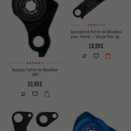
Note moyenne : 3 sur 5 d'après
(2)
Specialized Patte de Dérailleur
pour Tarmac / Venge Disc àpd
Modèle 2018
10,99€
Note moyenne : 5 sur 5 d'après 4 avis
(4)
Burgtec Patte de Dérailleur
UDH
33,99€