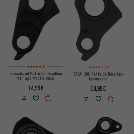
Note moyenne : 5 sur 5 d'après 2 avis
Note moyenne : 4 sur 5 d'après
(2)
(7)
Specialized Patte de Dérailleur
SRAM UDH Patte de Dérailleur
VTT àpd Modèle 2018
Universelle
14,99€
10,99€