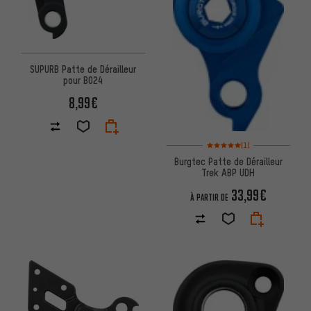
SUPURB Patte de Dérailleur
pour BO24
8,99€
Note moyenne : 5 sur 5 d'après
(1)
Burgtec Patte de Dérailleur
Trek ABP UDH
33,99€
À PARTIR DE