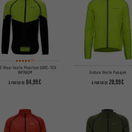
Note moyenne : 5 sur 5 d'après 7 avis
(7)
E Wear Veste Phantom GORE-TEX
Endura Veste Pakajak
INFINIUM
20,99€
84,99€
À PARTIR DE
À PARTIR DE