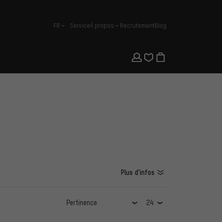
FR
Service
À propos
Recrutement
Blog
français
Plus d'infos