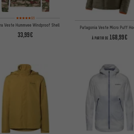
Note moyenne : 5 sur 5 d'après 2 avis
(2)
ra Veste Hummvee Windproof Shell
Patagonia Veste Micro Puff Ho
33,99€
168,99€
À PARTIR DE