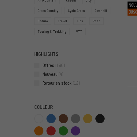
All Mountain
Casual
City
NOU
Cross Country
Cyclo Cross
Downhill
JUSQ
Enduro
Gravel
Kids
Road
Touring & Trekking
VTT
HIGHLIGHTS
Offres
(186)
Nouveau
(4)
Retour en stock
(12)
COULEUR