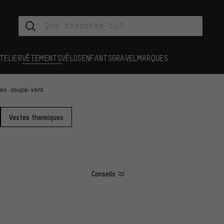
TELIER
VÊTEMENTS
VÉLOS
ENFANTS
GRAVEL
MARQUES
tes coupe-vent
Vestes thermiques
Conseils
ES