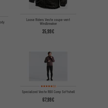
Loose Riders Veste coupe-vent
ody
Windbreaker
35,99€
Note moyenne : 5 sur 5 d'après 1 avis
(1)
Specialized Veste RBX Comp Softshell
67,99€