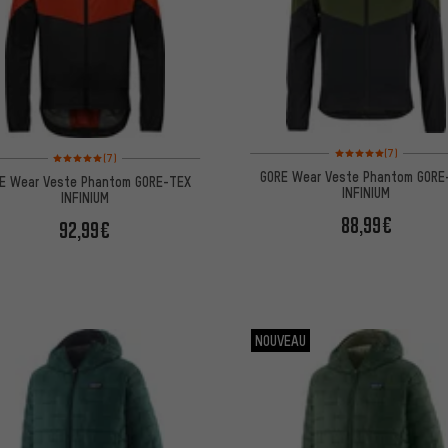
Note moyenne : 5 sur 5 
Note moyenne : 5 sur 5 d'après 7 avis
(7)
(7)
GORE Wear Veste Phantom GORE
E Wear Veste Phantom GORE-TEX
INFINIUM
INFINIUM
88,99€
92,99€
NOUVEAU