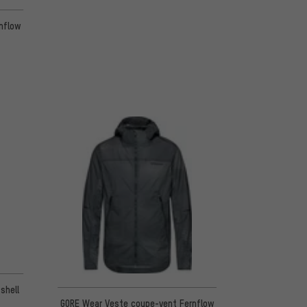
nflow
d'après 1 avis
shell
GORE Wear Veste coupe-vent Fernflow