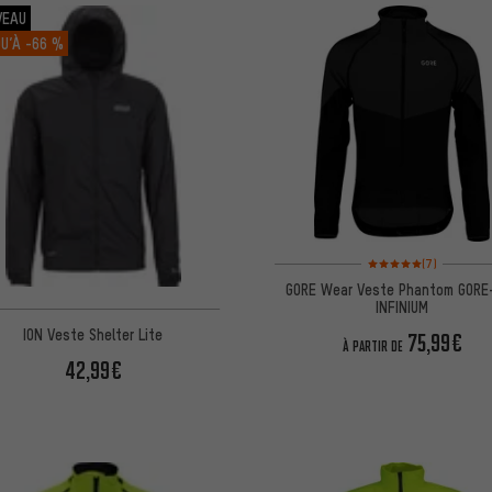
VEAU
U’À
-66 %
Note moyenne : 5 sur 5 
(7)
GORE Wear Veste Phantom GORE
INFINIUM
ION Veste Shelter Lite
75,99€
À PARTIR DE
42,99€