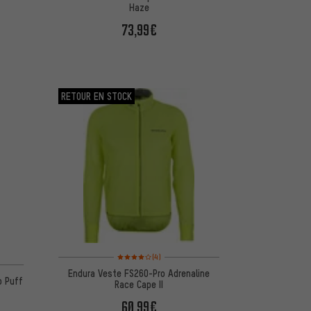
Haze
73,99€
RETOUR EN STOCK
Note moyenne : 4 sur 5 d'après 4 avis
(4)
Endura Veste FS260-Pro Adrenaline
o Puff
Race Cape II
60,99€