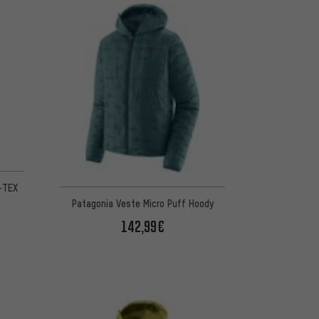
d'après 7 avis
-TEX
Patagonia Veste Micro Puff Hoody
142,99€