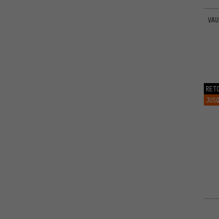
VAU
RET
JUSQ