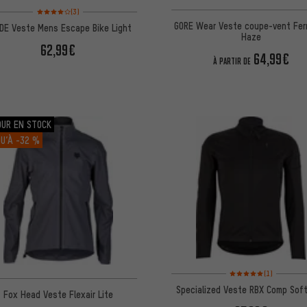
Note moyenne : 4 sur 5 d'après 3 avis
(3)
GORE Wear Veste coupe-vent Fer
DE Veste Mens Escape Bike Light
Haze
62,99€
64,99€
À PARTIR DE
OUR EN STOCK
U’À
-32 %
Note moyenne : 5 sur 5 
(1)
Specialized Veste RBX Comp Soft
Fox Head Veste Flexair Lite