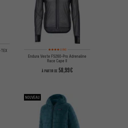
d'après 7 avis
Note moyenne : 4 sur 5 d'après 4 avis
(4)
-TEX
Endura Veste FS260-Pro Adrenaline
Race Cape II
58,99€
À PARTIR DE
NOUVEAU