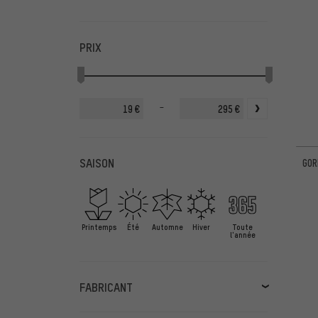
PRIX
-
€
€
SAISON
GOR
Printemps
Été
Automne
Hiver
Toute
l'année
FABRICANT
7mesh
(14)