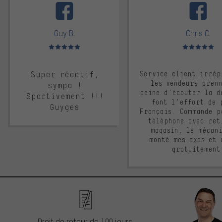
Guy B.
Chris C.
Note moyenne : 5 sur 5
Note moyenne : 
Super réactif,
Service client irrép
les vendeurs pren
sympa !
peine d'écouter la d
Sportivement !!!
font l'effort de 
Guyges
Français. Commande p
téléphone avec ret
magasin, le mécan
monté mes axes et 
gratuitement
Droit de retour de 100 jours.