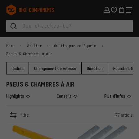
Aller à la navigation principale
Aller à la navigation des catégories
Aller au contenu
Aller aux marques et à la newsletter
Aller au pied de page
bike-components.de Page d'accueil
Home
Atelier
Outils par catégorie
Pneus & Chambres à air
Cadres
Changement de vitesse
Direction
Fourches & Am
PNEUS & CHAMBRES À AIR
Highlights
Conseils
Plus d'infos
filtre
77 article
ARTICLES