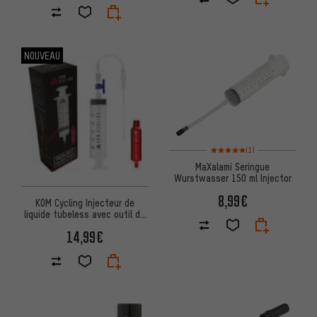
NOUVEAU
Note moyenne : 5 sur 5 d'après
(1)
MaXalami Seringue
Wurstwasser 150 ml Injector
8,99€
KOM Cycling Injecteur de
liquide tubeless avec outil de
valve en aluminium
14,99€