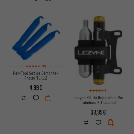
Note moyenne : 4,5 sur 5 d'après 18 avis
(18)
ParkTool Set de Démonte-
Pneus TL-1.2
4,99€
Note moyenne : 4,5 sur 5 d'apr
(3)
Lezyne Kit de Réparation Pro
Tubeless Kit Loaded
33,99€