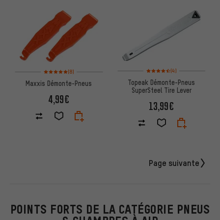
Note moyenne : 4,5 sur 5 d'apr
Note moyenne : 5 sur 5 d'après 8 avis
(4)
(8)
Topeak Démonte-Pneus
Maxxis Démonte-Pneus
SuperSteel Tire Lever
4,99€
13,99€
Page suivante
POINTS FORTS DE LA CATÉGORIE PNEUS