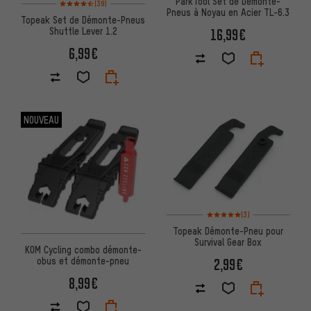
ParkTool Set de Dèmonte-
(39)
Pneus à Noyau en Acier TL-6.3
Topeak Set de Démonte-Pneus
Shuttle Lever 1.2
16,99€
6,99€
NOUVEAU
Note moyenne : 5 sur 5 d'après
(3)
Topeak Démonte-Pneu pour
Survival Gear Box
KOM Cycling combo démonte-
obus et démonte-pneu
2,99€
8,99€