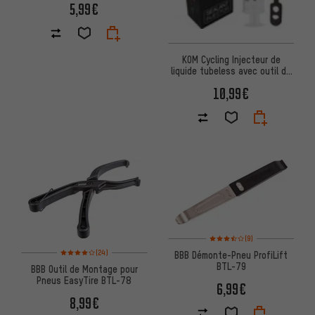
5,99€
KOM Cycling Injecteur de
liquide tubeless avec outil de
valve en plastique
10,99€
Note moyenne : 3,5 sur 5 d'apr
(9)
Note moyenne : 4 sur 5 d'après 24 avis
(24)
BBB Démonte-Pneu ProfiLift
BTL-79
BBB Outil de Montage pour
Pneus EasyTire BTL-78
6,99€
8,99€