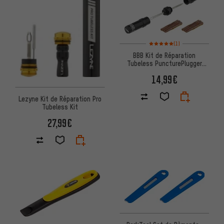
Note moyenne : 5 sur 5 d'après
(1)
BBB Kit de Réparation
Tubeless PuncturePlugger
BTL-185 Tubeless
14,99€
Lezyne Kit de Réparation Pro
Tubeless Kit
27,99€
Note moyenne : 4,5 sur 5 d'après 39 avis