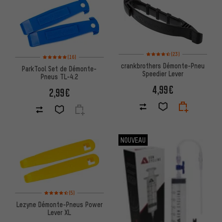
Note moyenne : 4,5 sur 5 d'aprè
(23)
Note moyenne : 5 sur 5 d'après 16 avis
(16)
crankbrothers Démonte-Pneu
ParkTool Set de Démonte-
Speedier Lever
Pneus TL-4.2
4,99€
2,99€
NOUVEAU
Note moyenne : 4,5 sur 5 d'après 5 avis
(5)
Lezyne Démonte-Pneus Power
Lever XL