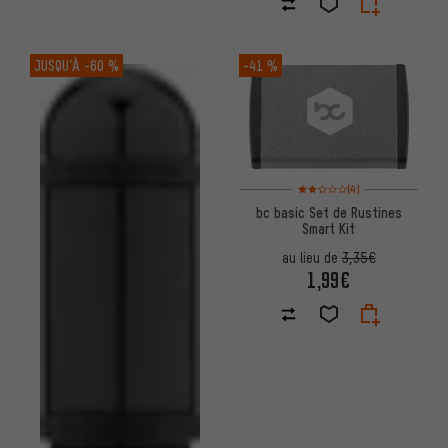
JUSQU’À
-60 %
-41 %
Note moyenne : 2 sur 5 d'après
(4)
bc basic Set de Rustines
Smart Kit
au lieu de
3,35€
1,99€