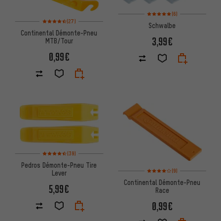
Note moyenne : 5 sur 5 d'après
(6)
Note moyenne : 4,5 sur 5 d'après 27 avis
(27)
Schwalbe
Continental Démonte-Pneu
3,99€
MTB/Tour
0,99€
Note moyenne : 4,5 sur 5 d'après 39 avis
(39)
Pedros Démonte-Pneu Tire
Note moyenne : 4 sur 5 d'après
(9)
Lever
Continental Démonte-Pneu
5,99€
Race
0,99€