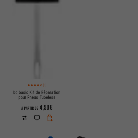
Note moyenne : 4 sur 5 d'après 6 avis
(6)
bc basic Kit de Réparation
pour Pneus Tubeless
4,99€
À PARTIR DE