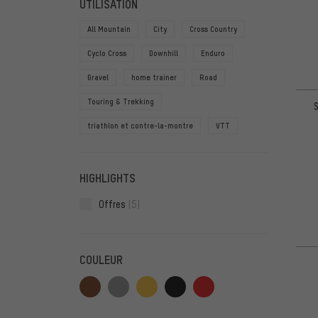
UTILISATION
All Mountain
City
Cross Country
Cyclo Cross
Downhill
Enduro
Gravel
home trainer
Road
Touring & Trekking
triathlon et contre-la-montre
VTT
HIGHLIGHTS
Offres
(5)
COULEUR