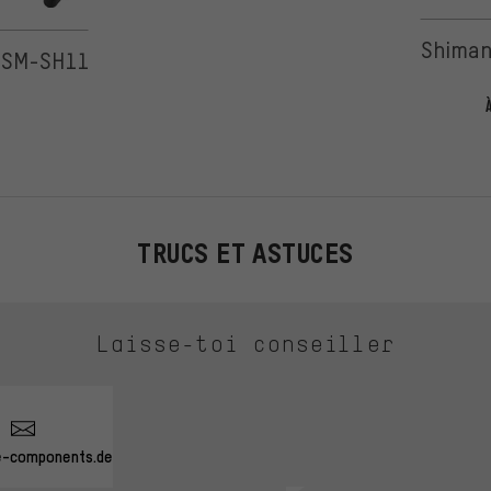
 5 d'après 2 avis
Shiman
 SM-SH11
TRUCS ET ASTUCES
Laisse-toi conseiller
e-components.de