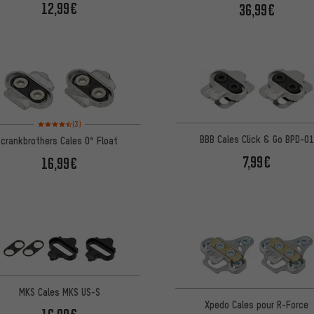
12,99€
36,99€
Note moyenne : 4,5 sur 5 d'après 3 avis
(3)
BBB Cales Click & Go BPD-01
crankbrothers Cales 0° Float
7,99€
16,99€
MKS Cales MKS US-S
Xpedo Cales pour R-Force