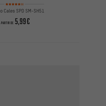
Note moyenne : 5 sur 5 d'après 6 avis
(6)
o Cales SPD SM-SH51
5,99€
À PARTIR DE