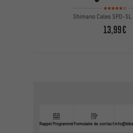
Note moyenne : 5 sur
(2)
Shimano Cales SPD-SL
13,99€
Ignorer les options de contact
Rappel Programmé
Formulaire de contact
info@bik