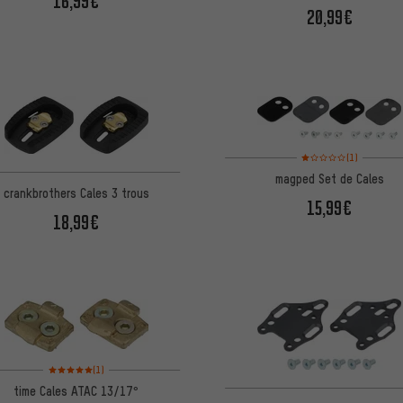
16,99€
20,99€
Note moyenne : 1 sur 5 
(1)
magped Set de Cales
crankbrothers Cales 3 trous
15,99€
18,99€
Note moyenne : 5 sur 5 d'après 1 avis
(1)
time Cales ATAC 13/17°