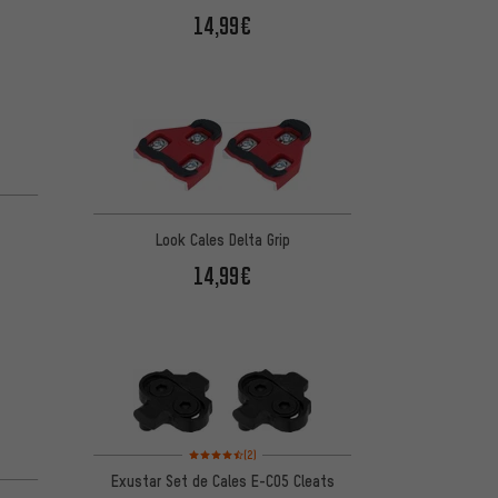
14,99€
d'après 1 avis
Look Cales Delta Grip
14,99€
Note moyenne : 4,5 sur 5 d'après 2 avis
(2)
Exustar Set de Cales E-C05 Cleats