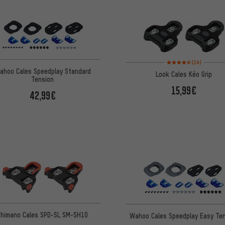
Note moyenne : 4,5 sur 
(14)
ahoo Cales Speedplay Standard
Look Cales Kéo Grip
Tension
15,99€
42,99€
Shimano Cales SPD-SL SM-SH10
Wahoo Cales Speedplay Easy Te