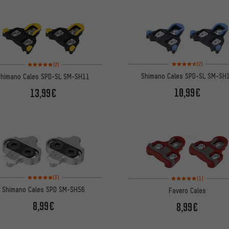
Note moyenne : 4,5 sur 
Note moyenne : 5 sur 5 d'après 2 avis
(2)
(2)
Shimano Cales SPD-SL SM-SH
Shimano Cales SPD-SL SM-SH11
10,99€
13,99€
Note moyenne : 5 sur 5 d'après 3 avis
Note moyenne : 5 sur 5 
(3)
(1)
Shimano Cales SPD SM-SH56
Favero Cales
8,99€
8,99€