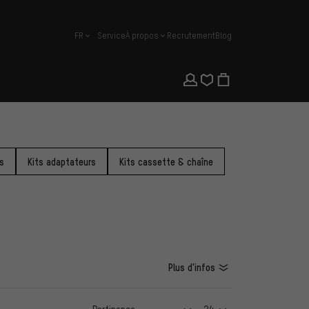
FR
Service
À propos
Recrutement
Blog
français
s
Kits adaptateurs
Kits cassette & chaîne
Plus d'infos