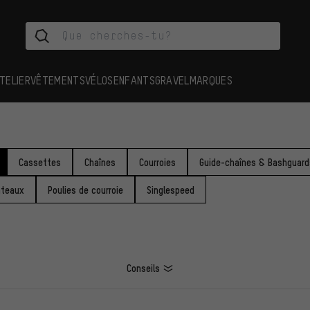
TELIER
VÊTEMENTS
VÉLOS
ENFANTS
GRAVEL
MARQUES
Cassettes
Chaînes
Courroies
Guide-chaînes & Bashguard
ateaux
Poulies de courroie
Singlespeed
Conseils
ES