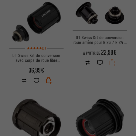
DT Swiss Kit de conversion
roue arrière pour R 23 / R 24 /
R 32 SPLINE DB / 350 / 240s
Note moyenne : 5 sur 5 d'après 1 avis
(1)
22,99€
À PARTIR DE
DT Swiss Kit de conversion
avec corps de roue libre
Shimano Road 11 vitesses Ra
36,99€