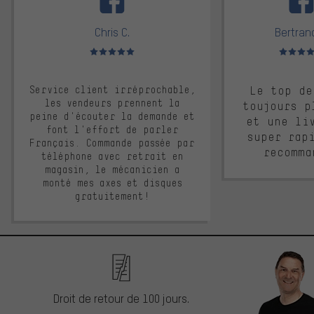
Chris C.
Bertrand
Note moyenne : 5 sur 5
Note moyen
Service client irréprochable,
Le top de
les vendeurs prennent la
toujours p
peine d'écouter la demande et
et une li
font l'effort de parler
super rap
Français. Commande passée par
recomma
téléphone avec retrait en
magasin, le mécanicien a
monté mes axes et disques
gratuitement!
Droit de retour de 100 jours.