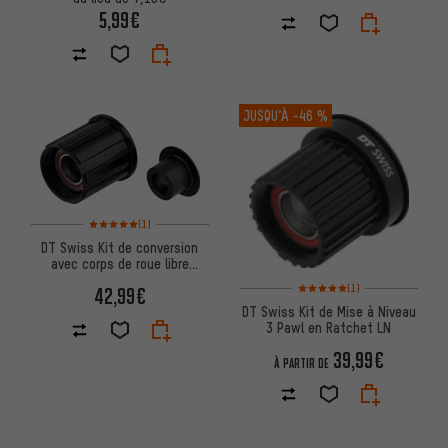
5,99€
JUSQU’À
-46 %
Note moyenne : 5 sur 5 d'après 1 avis
(1)
DT Swiss Kit de conversion
avec corps de roue libre
Shimano pour système à cliq
Note moyenne : 5 sur 5 d'après
(1)
42,99€
DT Swiss Kit de Mise à Niveau
3 Pawl en Ratchet LN
39,99€
À PARTIR DE