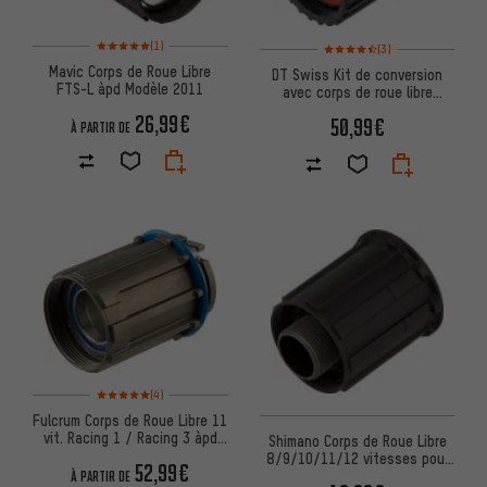
Note moyenne : 5 sur 5 d'après 1 avis
Note moyenne : 4,5 sur 5 d'apr
(1)
(3)
Mavic Corps de Roue Libre
DT Swiss Kit de conversion
FTS-L àpd Modèle 2011
avec corps de roue libre
Shimano Micro Spline Pawl D
26,99€
50,99€
À PARTIR DE
Note moyenne : 5 sur 5 d'après 4 avis
(4)
Fulcrum Corps de Roue Libre 11
vit. Racing 1 / Racing 3 àpd
Shimano Corps de Roue Libre
Modèle 2006
8/9/10/11/12 vitesses pour
52,99€
Ultegra FH-6800
À PARTIR DE