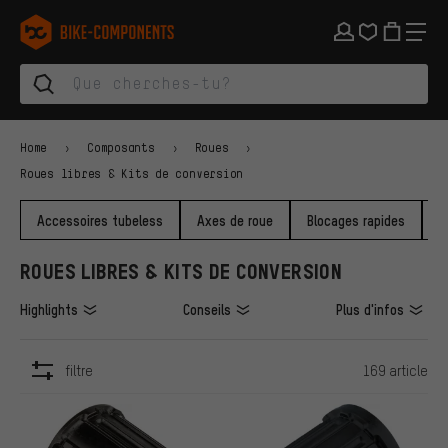
Aller à la navigation principale
Aller à la navigation des catégories
Aller au contenu
Aller aux marques et à la newsletter
Aller au pied de page
bike-components.de Page d'accueil
Home
Composants
Roues
Roues libres & Kits de conversion
Accessoires tubeless
Axes de roue
Blocages rapides
F
ROUES LIBRES & KITS DE CONVERSION
Highlights
Conseils
Plus d'infos
filtre
169 article
ARTICLES