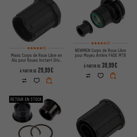
Note moyenne : 4,5 sur 5 d'apr
(3)
Note moyenne : 5 sur 5 d'après 5 avis
(5)
NEWMEN Corps de Roue Libre
Mavic Corps de Roue Libre en
pour Moyeu Arrière FADE MTB
Alu pour Roues Instant Drive
39,99€
360 MTB àpd 2019
À PARTIR DE
29,99€
À PARTIR DE
RETOUR EN STOCK