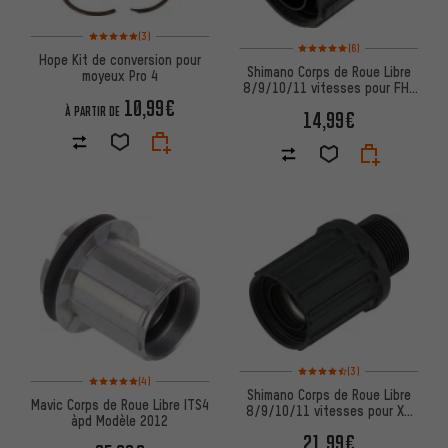
Note moyenne : 5 sur 5 d'après 3 avis
(3)
Note moyenne : 5 sur 5 d'après
(6)
Hope Kit de conversion pour
Shimano Corps de Roue Libre
moyeux Pro 4
8/9/10/11 vitesses pour FH-
10,99€
C201 / FH-M475
À PARTIR DE
14,99€
Note moyenne : 4,5 sur 5 d'apr
(3)
Note moyenne : 5 sur 5 d'après 4 avis
(4)
Shimano Corps de Roue Libre
Mavic Corps de Roue Libre ITS4
8/9/10/11 vitesses pour XT
àpd Modèle 2012
FH-M788 / Saint FH-M820
21,99€