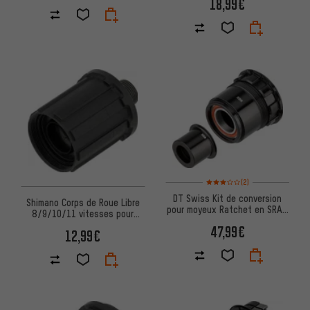
18,99€
Note moyenne : 3 sur 5 d'après
(2)
DT Swiss Kit de conversion
Shimano Corps de Roue Libre
pour moyeux Ratchet en SRAM
8/9/10/11 vitesses pour
XDR 11-/12-vitesses Rout
Alivio FH-M4050
47,99€
12,99€