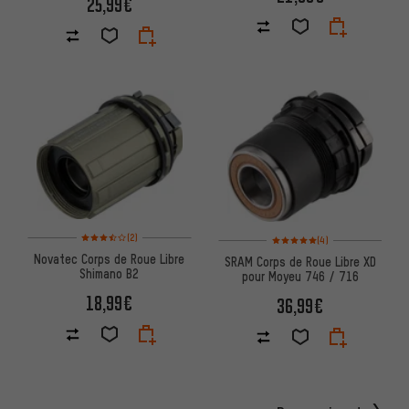
25,99€
Note moyenne : 3,5 sur 5 d'après 2 avis
Note moyenne : 5 sur 5 d'après
(2)
(4)
Novatec Corps de Roue Libre
SRAM Corps de Roue Libre XD
Shimano B2
pour Moyeu 746 / 716
18,99€
36,99€