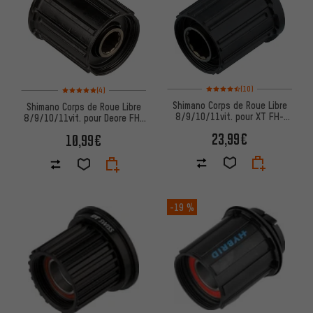
Note moyenne : 4,5 sur 5 d'aprè
Note moyenne : 5 sur 5 d'après 4 avis
(10)
(4)
Shimano Corps de Roue Libre
Shimano Corps de Roue Libre
8/9/10/11vit. pour XT FH-
8/9/10/11vit. pour Deore FH-
M770 / FH-M785 / FH-M8000
M590/FH-M615/FH-M6000
23,99€
10,99€
-19 %