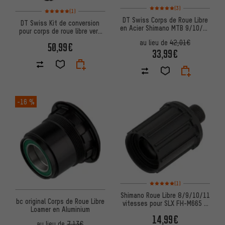
Note moyenne : 5 sur 5 d'après
(3)
Note moyenne : 5 sur 5 d'après 1 avis
(1)
DT Swiss Corps de Roue Libre
DT Swiss Kit de conversion
en Acier Shimano MTB 9/10/11
pour corps de roue libre vers
vitesses pour Hybrid
Shimano 12 vitesses Mi
au lieu de
42,01€
50,99€
33,99€
-16 %
Note moyenne : 5 sur 5 d'après
(1)
Shimano Roue Libre 8/9/10/11
bc original Corps de Roue Libre
vitesses pour SLX FH-M665 /
Loamer en Aluminium
FH-M675 / FH-M7000
14,99€
au lieu de
7,13€