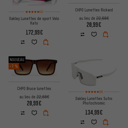
CHPO Lunettes Rickard
Note moyenne : 5 sur 5 d'après 1 avis
(1)
Oakley Lunettes de sport Velo
au lieu de
22,68€
Kato
20,99€
172,99€
NOUVEAU
-7 %
CHPO Bruce lunettes
Note moyenne : 5 sur 5 d'après
(2)
au lieu de
22,68€
Oakley Lunettes Sutro
20,99€
Photochromic
134,99€