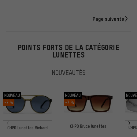
Page suivante
POINTS FORTS DE LA CATÉGORIE
LUNETTES
NOUVEAUTÉS
NOUVEAU
NOUVEAU
NOUV
-7 %
-7 %
CHPO Bruce lunettes
CHPO
CHPO Lunettes Rickard