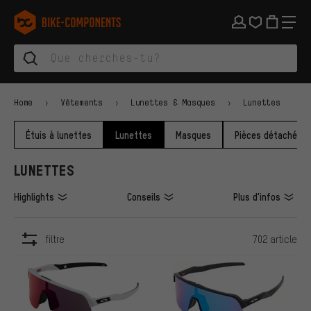
Aller à la navigation principale
Aller à la navigation des catégories
Aller au contenu
Aller aux marques et à la newsletter
Aller au pied de page
bike-components.de Page d'accueil
Home
Vêtements
Lunettes & Masques
Lunettes
Étuis à lunettes
Lunettes
Masques
Pièces détachées
LUNETTES
Highlights
Conseils
Plus d'infos
filtre
702 article
ARTICLES