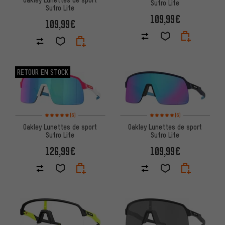
Sutro Lite
Sutro Lite
109,99€
109,99€
RETOUR EN STOCK
Note moyenne : 5 sur 5 d'après 6 avis
Note moyenne : 5 sur 5 d'après
(6)
(6)
Oakley Lunettes de sport
Oakley Lunettes de sport
Sutro Lite
Sutro Lite
126,99€
109,99€