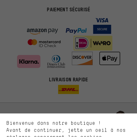
PAIEMENT SÉCURISÉ
Des offres plus adaptées
Au lieu de pubs au hasard, nous afficherons des offres plus
LIVRAISON RAPIDE
pertinentes. Les cookies de marketing nous aident à identifier tes
intérêts et à te présenter des offres et des conseils sur mesure.
Plus de performance
Ce que tu cherches sur notre boutique et ce dont tu as besoin :
ça nous intéresse. Avec les cookies 'performance', tu peux nous
aider à améliorer notre site Internet et la gamme de produits que
Laisse-toi conseiller
Bienvenue dans notre boutique !
nous proposons grâce à ton comportement d'achat.
Avant de continuer, jette un oeil à nos
Plus de confort