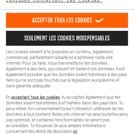
réglages concernant les cookies.
Rappel Programmé
L'expérience d'achat est plus confortable. Ton expérience d'achat
est plus confortable. Avec les cookies de confort, nous
Formulaire de contact
établissons des liens avec des plateformes de médias sociaux.
Accepter tous les cookies
Nous pouvons ainsi mettre à ta disposition d'autres contenus et
informations utiles. De plus, tu as la possibilité d'utiliser des
Notre politique en matière de protection de la vie privée
services supplémentaires qui te permettent de trouver plus
Langue"
Seulement les cookies indispensables
facilement les bons produits. Par exemple, nous proposons une
fonction de chat qui permet de répondre rapidement et
FR
EN
DE
ES
facilement aux questions.
français
english
Deutsch
español
Les cookies servent à te proposer un contenu, également
commercial, parfaitement adapté et à optimiser notre site
Cookies de base
internet. Pour ce faire, nous transmettons tes données
Les cookies de base garantissent que tu puisses utiliser les
également à des tiers, qui utilisent et traitent ces données. Il est
RÉSILIER LE CONTRAT
Communauté d'Aix-la-Chapelle
fonctions de notre site web.
également possible que tes données soient tranmises à des pays
tiers qui ne sont pas touchés par la législation européenne et
Programme d'affiliation
Mentions Légales
Protection des données
sans garantie adéquate.
Conditions générales de vente
Plateforme d'Alerte
acceptant tous les cookies
En
, tu acceptes également que tes
données soient transférées à et traitées dans des pays tiers. Tu
Reprise des batteries
Corepile
Paramètres de cookies
peux retirer ton consentement pour l'utilisation ultérieure de tes
données à tout moment. Notre site internet ne sera toutefois alors
Modifier le contraste
pas optimisé, et certaines fonctionnalités ne seront pas
accessibles. Tu trouveras de plus amples informations
Tous les prix s'entendent en euros (MwSt hors) plus les
ici
concernant tes droits de révocation
.
frais de port
États-Unis
pour la livraison vers
.