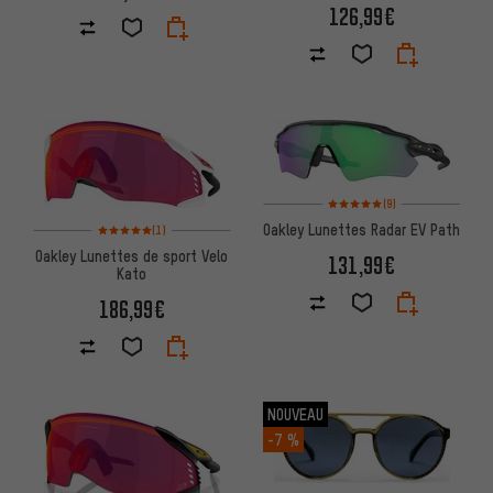
126,99€
Note moyenne : 5 sur 5 d'après
(9)
Note moyenne : 5 sur 5 d'après 1 avis
Oakley Lunettes Radar EV Path
(1)
Oakley Lunettes de sport Velo
131,99€
Kato
186,99€
NOUVEAU
-7 %