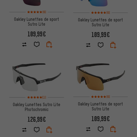
Note moyenne : 5 sur 5 d'après 6 avis
Note moyenne : 5 sur 5 d'après
(6)
(6)
Oakley Lunettes de sport
Oakley Lunettes de sport
Sutro Lite
Sutro Lite
109,99€
109,99€
Note moyenne : 5 sur 5 d'après
Note moyenne : 5 sur 5 d'après 1 avis
(6)
(1)
Oakley Lunettes de sport
Oakley Lunettes Sutro Lite
Sutro Lite
Photochromic
109,99€
126,99€