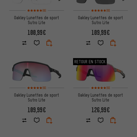
Note moyenne : 5 sur 5 d'après 6 avis
Note moyenne : 5 sur 5 d'après
(6)
(6)
Oakley Lunettes de sport
Oakley Lunettes de sport
Sutro Lite
Sutro Lite
100,99€
109,99€
RETOUR EN STOCK
Note moyenne : 5 sur 5 d'après 6 avis
Note moyenne : 5 sur 5 d'après
(6)
(6)
Oakley Lunettes de sport
Oakley Lunettes de sport
Sutro Lite
Sutro Lite
109,99€
126,99€