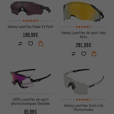
Note moyenne : 5 sur 5 d'après 9 avis
(9)
Note moyenne : 5 sur 5 d'après
Oakley Lunettes Radar EV Path
(1)
Oakley Lunettes de sport Velo
109,99€
Kato
201,99€
Note moyenne : 5 sur 5 d'après
100% Lunettes de sport
(1)
photochromiques Slendale
Oakley Lunettes Sutro Lite
Photochromic
85,99€