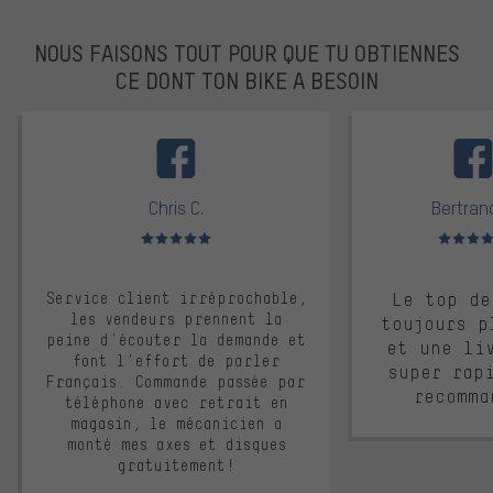
NOUS FAISONS TOUT POUR QUE TU OBTIENNES
CE DONT TON BIKE A BESOIN
facebook
Chris C.
Bertrand
Note moyenne : 5 sur 5
Note moyen
Service client irréprochable,
Le top de
les vendeurs prennent la
toujours p
peine d'écouter la demande et
et une li
font l'effort de parler
super rap
Français. Commande passée par
recomma
téléphone avec retrait en
magasin, le mécanicien a
monté mes axes et disques
gratuitement!