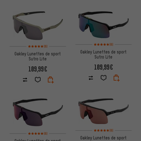
Note moyenne : 5 sur 5 d'après
(6)
Note moyenne : 5 sur 5 d'après 6 avis
(6)
Oakley Lunettes de sport
Oakley Lunettes de sport
Sutro Lite
Sutro Lite
109,99€
109,99€
Note moyenne : 5 sur 5 d'après
(6)
Note moyenne : 5 sur 5 d'après 6 avis
(6)
Oakley Lunettes de sport
Oakley Lunettes de sport