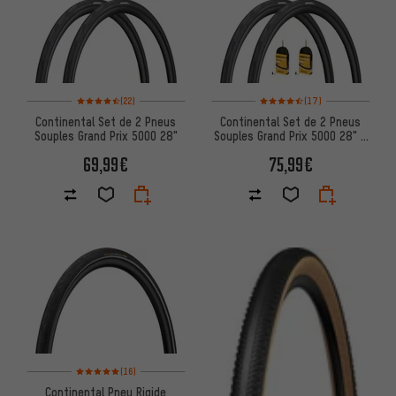
Note moyenne : 4,5 sur 5 d'après 22 avis
Note moyenne : 4,5 sur 5 d'aprè
(22)
(17)
Continental Set de 2 Pneus
Continental Set de 2 Pneus
Souples Grand Prix 5000 28"
Souples Grand Prix 5000 28" +
Chambres à Air Race 28
69,99€
75,99€
Note moyenne : 5 sur 5 d'après 16 avis
(16)
Continental Pneu Rigide