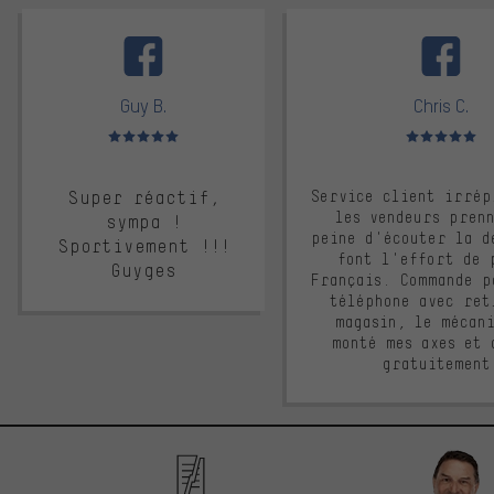
facebook
Guy B.
Chris C.
Note moyenne : 5 sur 5
Note moyenne : 
Super réactif,
Service client irrép
les vendeurs pren
sympa !
peine d'écouter la d
Sportivement !!!
font l'effort de 
Guyges
Français. Commande p
téléphone avec ret
magasin, le mécan
monté mes axes et 
gratuitement