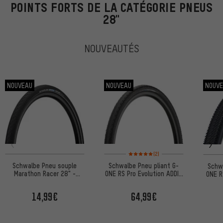
POINTS FORTS DE LA CATÉGORIE PNEUS
28"
NOUVEAUTÉS
NOUVEAU
NOUVEAU
NOUV
Note moyenne : 5 sur 5 d'après 2 avis
(2)
Schwalbe Pneu souple
Schwalbe Pneu pliant G-
Schw
Marathon Racer 28" -
ONE RS Pro Evolution ADDIX
ONE R
emballage atelier
Race TLR 28"
14,99€
64,99€