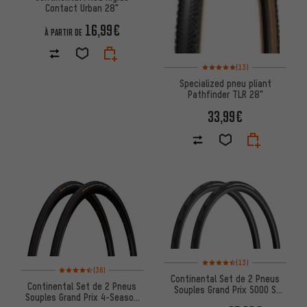
Contact Urban 28"
16,99€
À PARTIR DE
Note moyenne : 5 sur 5 d'après 
(13)
Specialized pneu pliant
Pathfinder TLR 28"
33,99€
Note moyenne : 4,5 sur 5 d'aprè
(13)
Note moyenne : 4,5 sur 5 d'après 36 avis
(36)
Continental Set de 2 Pneus
Continental Set de 2 Pneus
Souples Grand Prix 5000 S
Souples Grand Prix 4-Season
Tubeless Ready 28"