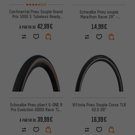
Note moyenne : 4,5 sur 5 d'après 13 avis
(13)
Continental Pneu Souple Grand
Schwalbe Pneu souple
Prix 5000 S Tubeless Ready
Marathon Racer 28" -
28"
emballage atelier
42,99€
14,99€
À PARTIR DE
Schwalbe Pneu pliant G-ONE R
Vittoria Pneu Souple Corsa TLR
Pro Evolution ADDIX Race TLR
G2.0 28"
28"
39,99€
16,99€
À PARTIR DE