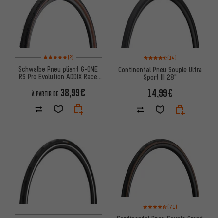
Note moyenne : 5 sur 5 d'après 2 avis
Note moyenne : 4,5 sur 5 d'aprè
(2)
(14)
Schwalbe Pneu pliant G-ONE
Continental Pneu Souple Ultra
RS Pro Evolution ADDIX Race
Sport III 28"
TLR 28"
38,99€
14,99€
À PARTIR DE
Note moyenne : 4,5 sur 5 d'aprè
(71)
Continental Pneu Souple Grand