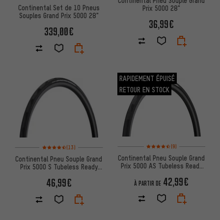
Continental Set de 10 Pneus
Prix 5000 28"
Souples Grand Prix 5000 28"
36,99€
339,00€
RAPIDEMENT ÉPUISÉ
RETOUR EN STOCK
Note moyenne : 4,5 sur 5 d'apr
Note moyenne : 4,5 sur 5 d'après 13 avis
(9)
(13)
Continental Pneu Souple Grand
Continental Pneu Souple Grand
Prix 5000 AS Tubeless Ready
Prix 5000 S Tubeless Ready
28"
28"
42,99€
46,99€
À PARTIR DE