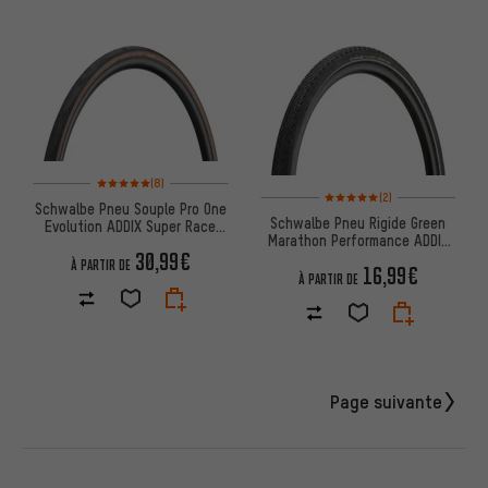
Note moyenne : 5 sur 5 d'après 8 avis
(8)
Note moyenne : 5 sur 5 d'après
(2)
Schwalbe Pneu Souple Pro One
Schwalbe Pneu Rigide Green
Evolution ADDIX Super Race
Marathon Performance ADDIX
28"
30,99€
Eco E-50 28"
À PARTIR DE
16,99€
À PARTIR DE
Page suivante