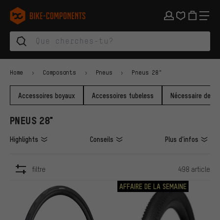
Aller à la navigation principale
Aller à la navigation des catégories
Aller au contenu
Aller aux marques et à la newsletter
Aller au pied de page
bike-components.de Page d'accueil
Home
Composants
Pneus
Pneus 28"
Accessoires boyaux
Accessoires tubeless
Nécessaire de ré
PNEUS 28"
Highlights
Conseils
Plus d'infos
filtre
498 article
ARTICLES
AFFAIRE DE LA SEMAINE