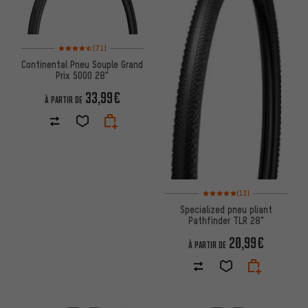
Note moyenne : 4,5 sur 5 d'après 71 avis
(71)
Continental Pneu Souple Grand
Prix 5000 28"
33,99€
À PARTIR DE
Note moyenne : 5 sur 5 d'après 
(13)
Specialized pneu pliant
Pathfinder TLR 28"
20,99€
À PARTIR DE