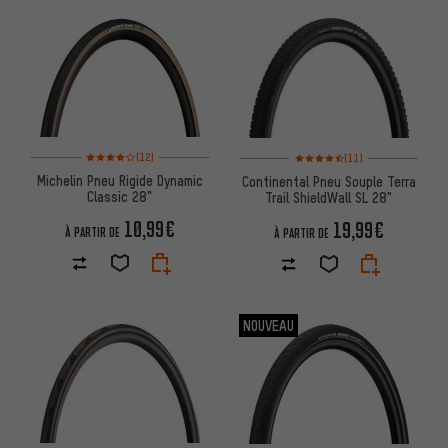
Note moyenne : 4 sur 5 d'après 12 avis
Note moyenne : 4,5 sur 5 d'aprè
(12)
(11)
Michelin Pneu Rigide Dynamic
Continental Pneu Souple Terra
Classic 28"
Trail ShieldWall SL 28"
10,99€
19,99€
À PARTIR DE
À PARTIR DE
NOUVEAU