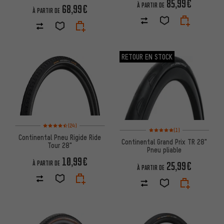
28"
85,99€
À PARTIR DE
68,99€
À PARTIR DE
RETOUR EN STOCK
Note moyenne : 4,5 sur 5 d'après 24 avis
(24)
Note moyenne : 5 sur 5 d'après
(1)
Continental Pneu Rigide Ride
Continental Grand Prix TR 28"
Tour 28"
Pneu pliable
10,99€
À PARTIR DE
25,99€
À PARTIR DE