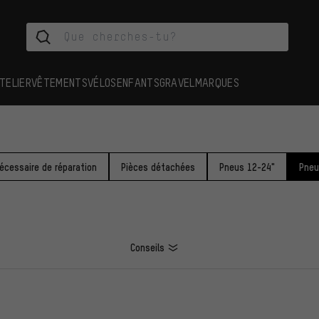
TELIER
VÊTEMENTS
VÉLOS
ENFANTS
GRAVEL
MARQUES
écessaire de réparation
Pièces détachées
Pneus 12-24"
Pneu
Conseils
ES