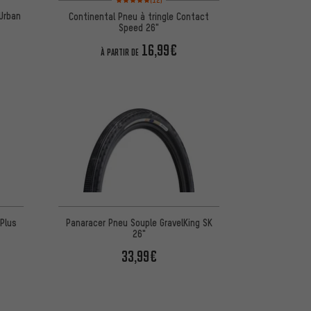
(12)
 Urban
Continental Pneu à tringle Contact
Speed 26"
16,99€
À PARTIR DE
5 d'après 10 avis
Plus
Panaracer Pneu Souple GravelKing SK
26"
33,99€