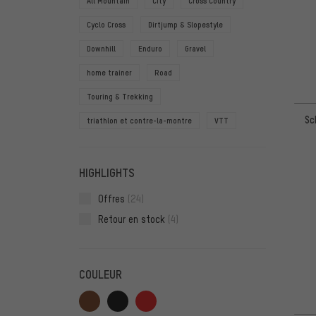
All Mountain
City
Cross Country
Cyclo Cross
Dirtjump & Slopestyle
Downhill
Enduro
Gravel
home trainer
Road
Touring & Trekking
Sc
triathlon et contre-la-montre
VTT
HIGHLIGHTS
Offres
(24)
Retour en stock
(4)
COULEUR