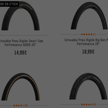
OUR EN STOCK
Note moyenne : 5 sur 5 
(1)
Schwalbe Pneu Rigide Big Ben P
chwalbe Pneu Rigide Smart Sam
Performance 26"
Performance ADDIX 26"
18,99€
14,99€
Note moyenne : 4,5 sur 
Note moyenne : 4 sur 5 d'après 8 avis
(8)
(8)