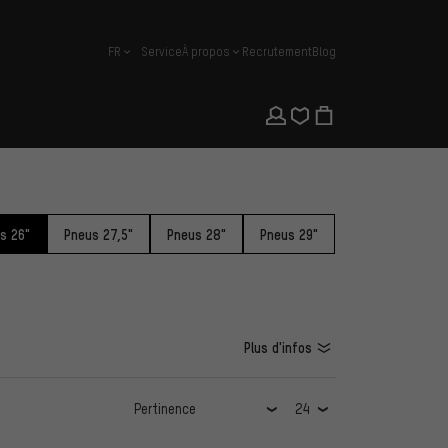
FR
Service
À propos
Recrutement
Blog
français
s 26"
Pneus 27,5"
Pneus 28"
Pneus 29"
Plus d'infos