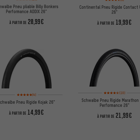
hwalbe Pneu pliable Billy Bonkers
Continental Pneu Rigide Contact
Performance ADDIX 26"
26"
20,99€
19,99€
À PARTIR DE
À PARTIR DE
Note moyenne : 4,5 sur 
(10)
Note moyenne : 5 sur 5 d'après 4 avis
(4)
Schwalbe Pneu Rigide Marathon 
chwalbe Pneu Rigide Kojak 26"
Performance 26"
14,99€
À PARTIR DE
21,99€
À PARTIR DE