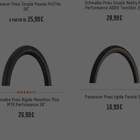
Schwalbe Pneu Souple Nobby 
aracer Pneu Souple Pasela ProTite
Performance ADDIX TwinSkin 2
26"
20,99€
25,99€
À PARTIR DE
Note moyenne : 4,5 sur 5 d'après 4 avis
(4)
Panaracer Pneu rigide Pasela 
walbe Pneu Rigide Marathon Plus
MTB Performance 26"
16,99€
26,99€