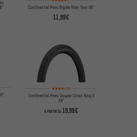
Nic
Continental Pneu Rigide Ride Tour 26"
6"
11,99€
Note moyenne : 4 sur 5 d'après 6 avis
(6)
26"
Continental Pneu Souple Cross King II
26"
19,99€
À PARTIR DE