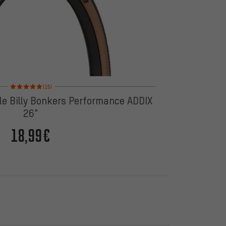
Note moyenne : 5 sur 5 d'après 15 avis
(15)
le Billy Bonkers Performance ADDIX
26"
18,99€