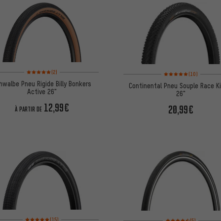
Note moyenne : 5 sur 5 d'après 2 avis
Note moyenne : 5 sur 5 
(2)
(10)
hwalbe Pneu Rigide Billy Bonkers
Continental Pneu Souple Race Ki
Active 26"
26"
12,99€
20,99€
À PARTIR DE
Note moyenne : 5 sur 5 d'après 15 avis
Note moyenne : 4,5 sur 
(15)
(5)