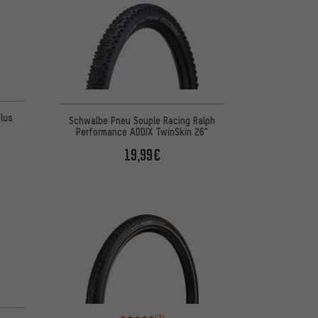
d'après 1 avis
lus
Schwalbe Pneu Souple Racing Ralph
Performance ADDIX TwinSkin 26"
19,99€
5 d'après 8 avis
Note moyenne : 5 sur 5 d'après 7 avis
(7)