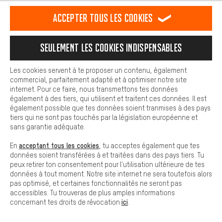
est plus confortable. Avec les cookies de confort, nous
Formulaire de contact
établissons des liens avec des plateformes de médias sociaux.
Accepter tous les cookies
Nous pouvons ainsi mettre à ta disposition d'autres contenus et
informations utiles. De plus, tu as la possibilité d'utiliser des
Notre politique en matière de protection de la vie privée
services supplémentaires qui te permettent de trouver plus
Langue"
Seulement les cookies indispensables
facilement les bons produits. Par exemple, nous proposons une
fonction de chat qui permet de répondre rapidement et
FR
EN
DE
ES
facilement aux questions.
français
english
Deutsch
español
Les cookies servent à te proposer un contenu, également
commercial, parfaitement adapté et à optimiser notre site
Cookies de base
internet. Pour ce faire, nous transmettons tes données
Les cookies de base garantissent que tu puisses utiliser les
RÉSILIER LE CONTRAT
Communauté d'Aix-la-Chapelle
également à des tiers, qui utilisent et traitent ces données. Il est
fonctions de notre site web.
également possible que tes données soient tranmises à des pays
tiers qui ne sont pas touchés par la législation européenne et
Programme d'affiliation
Mentions Légales
Protection des données
sans garantie adéquate.
Conditions générales de vente
Plateforme d'Alerte
acceptant tous les cookies
En
, tu acceptes également que tes
données soient transférées à et traitées dans des pays tiers. Tu
Reprise des batteries
Corepile
Paramètres de cookies
peux retirer ton consentement pour l'utilisation ultérieure de tes
données à tout moment. Notre site internet ne sera toutefois alors
Modifier le contraste
pas optimisé, et certaines fonctionnalités ne seront pas
accessibles. Tu trouveras de plus amples informations
Tous les prix s'entendent en euros (MwSt hors) plus les
ici
concernant tes droits de révocation
.
frais de port
États-Unis
pour la livraison vers
.