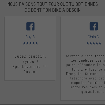
NOUS FAISONS TOUT POUR QUE TU OBTIENNES
CE DONT TON BIKE A BESOIN
facebook
Guy B.
Chris C.
Note moyenne : 5 sur 5
Note moyenne : 
Super réactif,
Service client irrép
les vendeurs pren
sympa !
peine d'écouter la d
Sportivement !!!
font l'effort de 
Guyges
Français. Commande p
téléphone avec ret
magasin, le mécan
monté mes axes et 
gratuitement