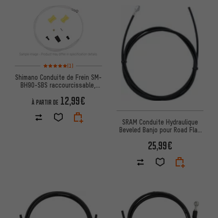
Note moyenne : 5 sur 5 d'après 1 avis
(1)
Shimano Conduite de Frein SM-
BH90-SBS raccourcissable,
avec Banjo pour ZEE
12,99€
À PARTIR DE
SRAM Conduite Hydraulique
Beveled Banjo pour Road Flat
Mount
25,99€