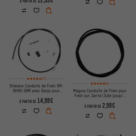
À PARTIR DE
Note moyenne : 5 sur 5 d'après 7 avis
(7)
Note moyenne : 5 sur 5 d'après
(4)
Shimano Conduite de Frein SM-
Magura Conduite de Frein pour
BH90-SBM avec Banjo pour
Frein sur Jante/Julie jusqu'à
XTR, XT, SLX
14,99€
2008/MT àpd 2015
À PARTIR DE
2,99€
À PARTIR DE