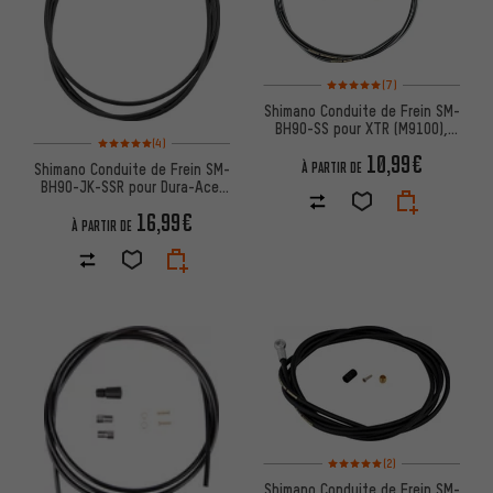
Note moyenne : 5 sur 5 d'après
(7)
Shimano Conduite de Frein SM-
BH90-SS pour XTR (M9100),
Note moyenne : 5 sur 5 d'après 4 avis
Deore, LX, MT520
(4)
10,99€
À PARTIR DE
Shimano Conduite de Frein SM-
BH90-JK-SSR pour Dura-Ace,
Ultegra, 105
16,99€
À PARTIR DE
Note moyenne : 5 sur 5 d'après
(2)
Shimano Conduite de Frein SM-