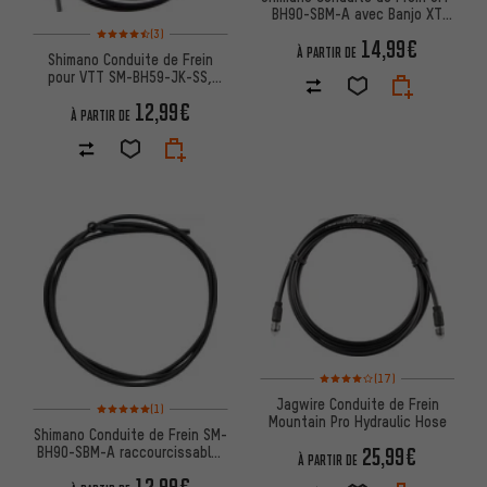
BH90-SBM-A avec Banjo XT
Note moyenne : 4,5 sur 5 d'après 3 avis
(M8100), SLX (M7100)
(3)
14,99€
À PARTIR DE
Shimano Conduite de Frein
pour VTT SM-BH59-JK-SS,
raccourcissable
12,99€
À PARTIR DE
Note moyenne : 4 sur 5 d'après 
(17)
Jagwire Conduite de Frein
Note moyenne : 5 sur 5 d'après 1 avis
(1)
Mountain Pro Hydraulic Hose
Shimano Conduite de Frein SM-
25,99€
BH90-SBM-A raccourcissable,
À PARTIR DE
Banjo p. XTR (M9120)
12,99€