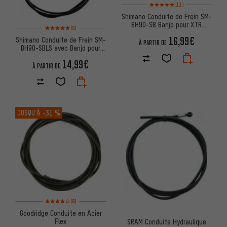
Note moyenne : 5 sur 5 d'après 
(11)
Shimano Conduite de Frein SM-
BH90-SB Banjo pour XTR
Note moyenne : 5 sur 5 d'après 9 avis
(9)
(M985), XT, SLX, Alfine
16,99€
Shimano Conduite de Frein SM-
À PARTIR DE
BH90-SBLS avec Banjo pour
Saint
14,99€
À PARTIR DE
JUSQU’À
-31 %
Note moyenne : 4 sur 5 d'après 9 avis
(9)
Goodridge Conduite en Acier
Flex
SRAM Conduite Hydraulique