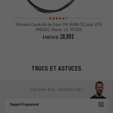
Note moyenne : 5 sur 5 d'après 7 avis
(7)
Shimano Conduite de Frein SM-BH90-SS pour XTR
(M9100), Deore, LX, MT520
10,99€
À PARTIR DE
TRUCS ET ASTUCES
Ignorer les options de contact
Laisse-toi conseiller
Rappel Programmé