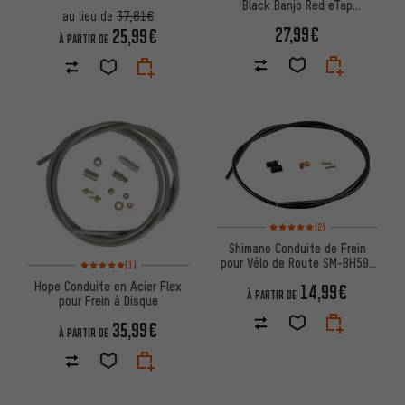
Black Banjo Red eTap
au lieu de
37,81€
HRD/Code/Level Ultimate/TLM
27,99€
25,99€
À PARTIR DE
Note moyenne : 5 sur 5 d'après
(2)
Shimano Conduite de Frein
pour Vélo de Route SM-BH59-
Note moyenne : 5 sur 5 d'après 1 avis
(1)
JK-SS, raccourcissable
Hope Conduite en Acier Flex
14,99€
À PARTIR DE
pour Frein à Disque
35,99€
À PARTIR DE