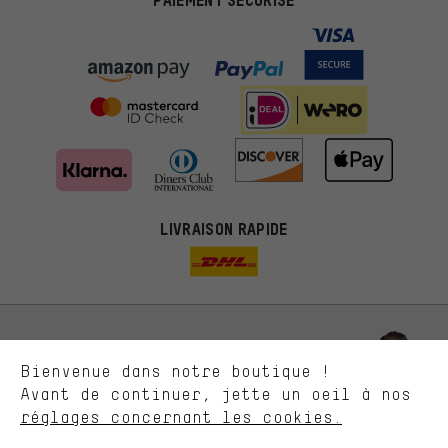
Des offres plus adaptées
Au lieu de pubs au hasard, nous afficherons des offres plus
LIVRAISON RAPIDE
pertinentes. Les cookies de marketing nous aident à identifier tes
intérêts et à te présenter des offres et des conseils sur mesure.
Plus de performance
Ce que tu cherches sur notre boutique et ce dont tu as besoin :
ça nous intéresse. Avec les cookies 'performance', tu peux nous
aider à améliorer notre site Internet et la gamme de produits que
Laisse-toi conseiller
Bienvenue dans notre boutique !
nous proposons grâce à ton comportement d'achat.
Avant de continuer, jette un oeil à nos
Plus de confort
réglages concernant les cookies.
Rappel Programmé
L'expérience d'achat est plus confortable. Ton expérience d'achat