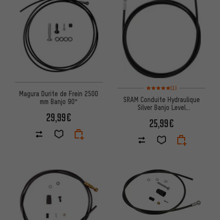
Note moyenne : 5 sur 5 d'après
(1)
Magura Durite de Frein 2500
SRAM Conduite Hydraulique
mm Banjo 90°
Silver Banjo Level
Silver/Ultimate/G2/Guide/Juicy
29,99€
25,99€