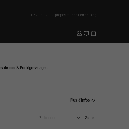
FR
Service
À propos
Recrutement
Blog
français
rs de cou & Protège-visages
Plus d'infos