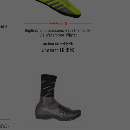
d'après 1 avis
Note moyenne : 3 sur 5 d'après 5 avis
(5)
eld 2
GripGrab Surchaussures RaceThermo Hi-
Vis Waterproof Winter
au lieu de
26,88€
16,99€
À PARTIR DE
d'après 1 avis
0 BWS-