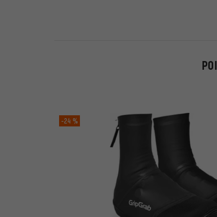
PO
-24 %