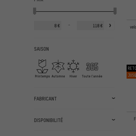
-
€
€
vel
SAISON
RET
JUSQ
Printemps
Automne
Hiver
Toute l'année
FABRICANT
BBB
(1)
Castelli
(4)
F
DISPONIBILITÉ
FINGERSCROSSED
(3)
disponible pronto
(47)
GripGrab
(24)