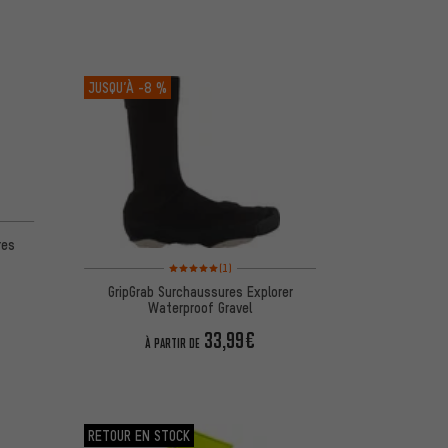
JUSQU’À
-8 %
d'après 1 avis
res
Note moyenne : 5 sur 5 d'après 1 avis
(1)
GripGrab Surchaussures Explorer
Waterproof Gravel
33,99€
À PARTIR DE
RETOUR EN STOCK