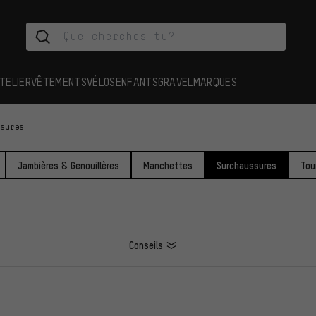
TELIER
VÊTEMENTS
VÉLOS
ENFANTS
GRAVEL
MARQUES
ssures
Jambières & Genouillères
Manchettes
Surchaussures
Tou
Conseils
ES