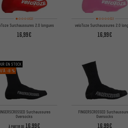
Note moyenne : 1 sur 5 d'après 1 avis
Note moyenne : 1 sur 5 
(1)
(1)
oToze Surchaussures 2.0 longues
veloToze Surchaussures 2.0 lon
16,99€
16,99€
OUR EN STOCK
U’À
-8 %
FINGERSCROSSED Surchaussur
INGERSCROSSED Surchaussures
Oversocks
Oversocks
16,99€
16,99€
À PARTIR DE