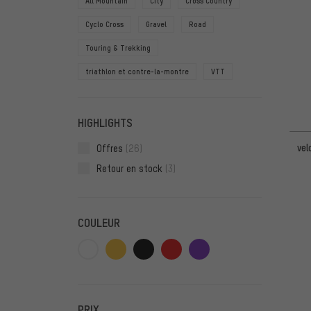
All Mountain
City
Cross Country
Cyclo Cross
Gravel
Road
Touring & Trekking
triathlon et contre-la-montre
VTT
HIGHLIGHTS
vel
Offres
(26)
Retour en stock
(3)
COULEUR
PRIX