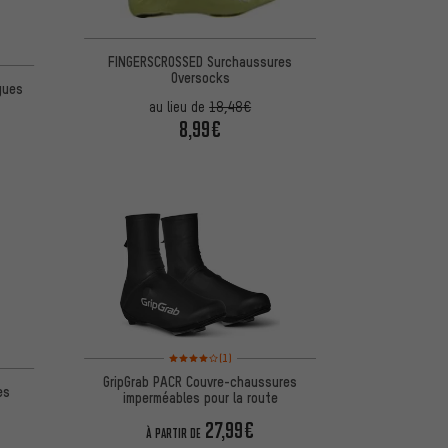
FINGERSCROSSED Surchaussures
d'après 1 avis
Oversocks
gues
au lieu de
18,48€
8,99€
Note moyenne : 4 sur 5 d'après 1 avis
(1)
GripGrab PACR Couvre-chaussures
es
imperméables pour la route
27,99€
À PARTIR DE