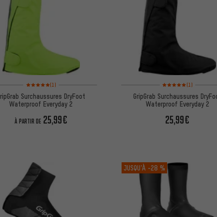
Note moyenne : 5 sur 5 d'après 1 avis
Note moyenne : 5 sur 5 
(1)
(1)
ripGrab Surchaussures DryFoot
GripGrab Surchaussures DryFo
Waterproof Everyday 2
Waterproof Everyday 2
25,99€
25,99€
À PARTIR DE
JUSQU’À
-28 %