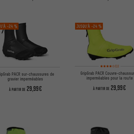
U’À
-24 %
JUSQU’À
-24 %
Note moyenne : 4 sur 5 
(1)
GripGrab PACR Couvre-chaussu
ripGrab PACR sur-chaussures de
imperméables pour la route
gravier imperméables
29,99€
29,99€
À PARTIR DE
À PARTIR DE