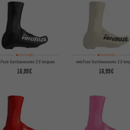
Note moyenne : 1 sur 5 d'après 1 avis
Note moyenne : 1 sur 5 
(1)
(1)
oToze Surchaussures 2.0 longues
veloToze Surchaussures 2.0 lon
16,99€
16,99€