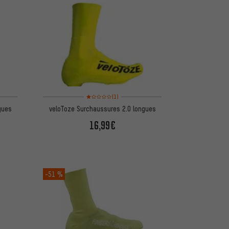
d'après 1 avis
Note moyenne : 1 sur 5 d'après 1 avis
(1)
gues
veloToze Surchaussures 2.0 longues
16,99€
-51 %