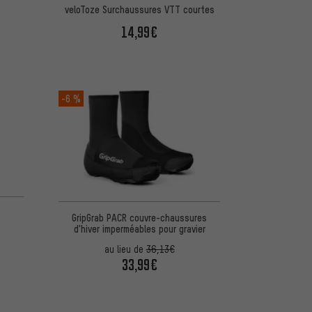
veloToze Surchaussures VTT courtes
14,99€
-6 %
GripGrab PACR couvre-chaussures
d'hiver imperméables pour gravier
au lieu de
36,13€
33,99€