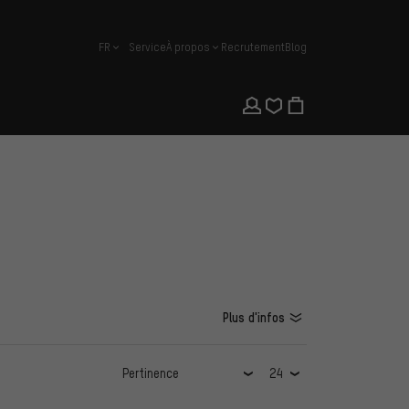
FR
Service
À propos
Recrutement
Blog
français
Plus d'infos