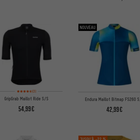
NOUVEAU
Note moyenne : 4,5 sur 5 d'après 3 avis
(3)
GripGrab Maillot Ride S/S
Endura Maillot Bitmap FS260 
54,99€
42,99€
JUSQU’À
-22 %