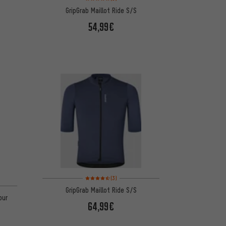
GripGrab Maillot Ride S/S
54,99€
Note moyenne : 4,5 sur 5 d'après 3 avis
(3)
GripGrab Maillot Ride S/S
our
64,99€