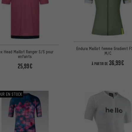
Endura Maillot femme Gradient 
ox Head Maillot Ranger S/S pour
M/C
enfants
36,99€
À PARTIR DE
25,99€
OUR EN STOCK