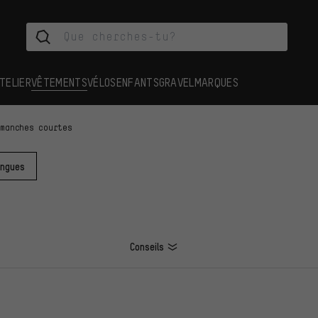
TELIER
VÊTEMENTS
VÉLOS
ENFANTS
GRAVEL
MARQUES
 manches courtes
ongues
Conseils
ES