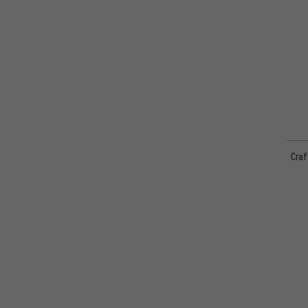
Troy Lee Designs
(10)
VAUDE
(29)
Yeti Cycles
(5)
Zimtstern
(20)
Craf