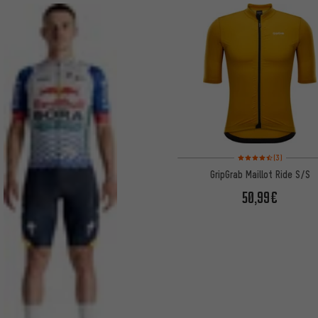
Note moyenne : 4,5 sur 
(3)
GripGrab Maillot Ride S/S
50,99€