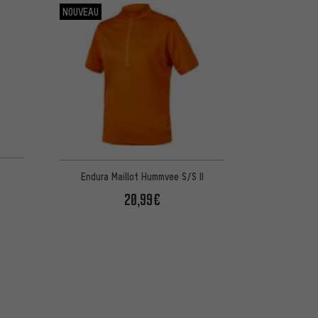
NOUVEAU
5 d'après 3 avis
Endura Maillot Hummvee S/S II
20,99€