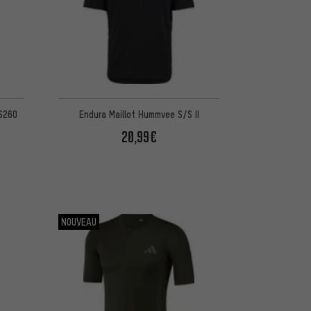
FS260
Endura Maillot Hummvee S/S II
20,99€
NOUVEAU