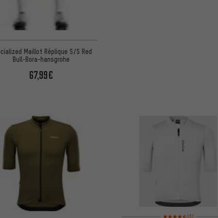
cialized Maillot Réplique S/S Red
Bull-Bora-hansgrohe
67,99€
Note moyenne : 4,5 sur 
(3)