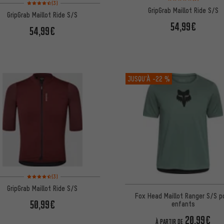
Note moyenne : 4,5 sur 5 d'après 3 avis
(3)
GripGrab Maillot Ride S/S
GripGrab Maillot Ride S/S
54,99€
54,99€
JUSQU’À
-22 %
Note moyenne : 4,5 sur 5 d'après 3 avis
(3)
GripGrab Maillot Ride S/S
Fox Head Maillot Ranger S/S p
50,99€
enfants
20,99€
À PARTIR DE