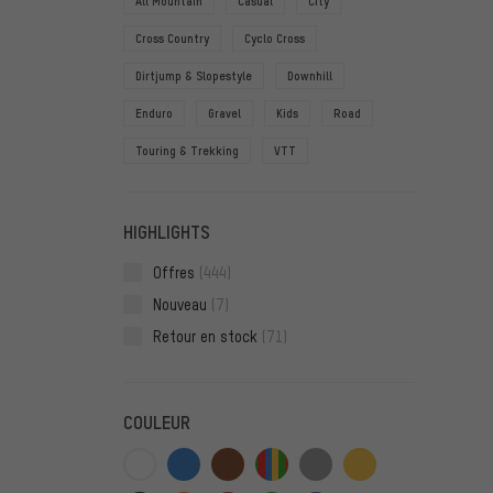
All Mountain
Casual
City
Cross Country
Cyclo Cross
Dirtjump & Slopestyle
Downhill
Enduro
Gravel
Kids
Road
Touring & Trekking
VTT
HIGHLIGHTS
Offres
(444)
Nouveau
(7)
Retour en stock
(71)
COULEUR