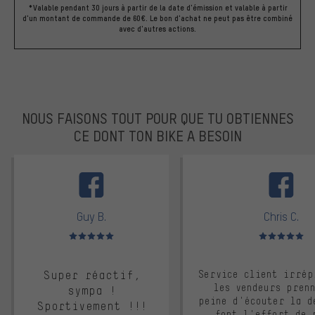
*Valable pendant 30 jours à partir de la date d'émission et valable à partir
d'un montant de commande de 60€. Le bon d'achat ne peut pas être combiné
avec d'autres actions.
NOUS FAISONS TOUT POUR QUE TU OBTIENNES
CE DONT TON BIKE A BESOIN
facebook
Guy B.
Chris C.
Note moyenne : 5 sur 5
Note moyenne : 
Super réactif,
Service client irrép
les vendeurs pren
sympa !
peine d'écouter la d
Sportivement !!!
font l'effort de 