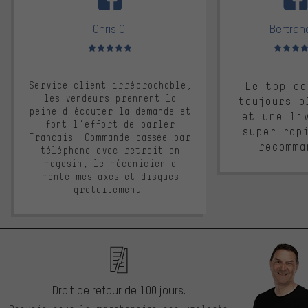
Chris C.
Bertrand
Note moyenne : 5 sur 5
Note moyen
Service client irréprochable,
Le top de
les vendeurs prennent la
toujours p
peine d'écouter la demande et
et une li
font l'effort de parler
super rap
Français. Commande passée par
recomma
téléphone avec retrait en
magasin, le mécanicien a
monté mes axes et disques
gratuitement!
Droit de retour de 100 jours.