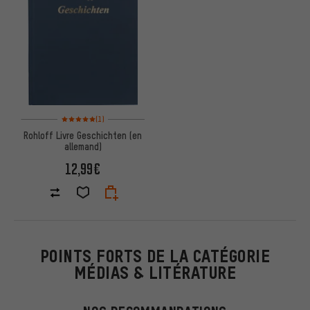
Note moyenne : 5 sur 5 d'après 1 avis
(1)
Rohloff Livre Geschichten (en
allemand)
12,99€
POINTS FORTS DE LA CATÉGORIE
MÉDIAS & LITÉRATURE