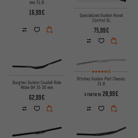
mm 31.8
16,99€
Specialized Guidon Roval
Control SL
75,99€
Note moyenne : 5 sur 5 d'après
(5)
Ritchey Guidon Plat Classic
Burgtec Guidon Courbé Ride
31.8
Wide DH 35 30 mm
20,99€
À PARTIR DE
62,99€