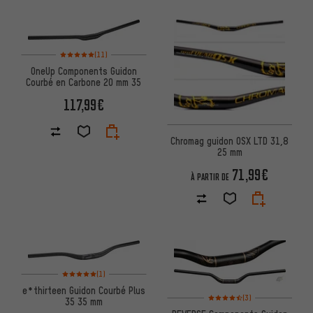
Note moyenne : 5 sur 5 d'après 11 avis
(11)
OneUp Components Guidon
Courbé en Carbone 20 mm 35
117,99€
Chromag guidon OSX LTD 31,8
25 mm
71,99€
À PARTIR DE
Note moyenne : 5 sur 5 d'après 1 avis
(1)
e*thirteen Guidon Courbé Plus
Note moyenne : 4,5 sur 5 d'apr
(3)
35 35 mm