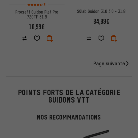
Note moyenne : 4,5 sur 5 d'après 8 avis
(8)
SQlab Guidon 310 3.0 - 31.8
Procraft Guidon Plat Pro
720TF 31.8
84,99€
16,99€
Page suivante
POINTS FORTS DE LA CATÉGORIE
GUIDONS VTT
NOS RECOMMANDATIONS