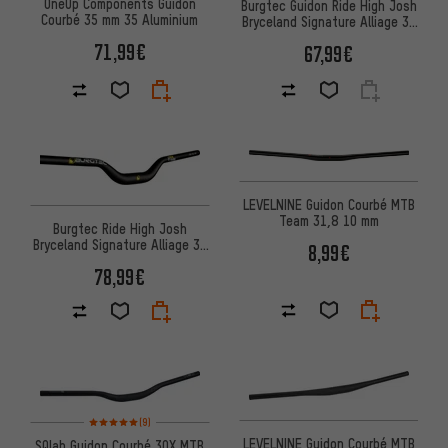
OneUp Components Guidon
Burgtec Guidon Ride High Josh
Courbé 35 mm 35 Aluminium
Bryceland Signature Alliage 35
65 mm
71,99€
67,99€
LEVELNINE Guidon Courbé MTB
Team 31,8 10 mm
Burgtec Ride High Josh
Bryceland Signature Alliage 35
8,99€
50 mm Guidon
78,99€
Note moyenne : 5 sur 5 d'après 9 avis
(9)
LEVELNINE Guidon Courbé MTB
SQlab Guidon Courbé 3OX MTB