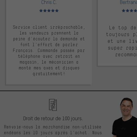
Chris C.
Bertrand
Note moyenne : 5 sur 5
Note moyen
Service client irréprochable,
Le top de
les vendeurs prennent la
toujours p
peine d'écouter la demande et
et une li
font l'effort de parler
super rap
Français. Commande passée par
recomma
téléphone avec retrait en
magasin, le mécanicien a
monté mes axes et disques
gratuitement!
Droit de retour de 100 jours.
Renvoie-nous la marchandise non-utilisée
endéans les 10 jours après l’achat. Nous