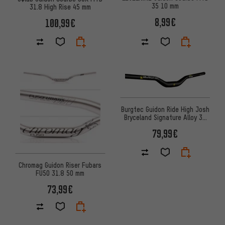
35 10 mm
31.8 High Rise 45 mm
8,99€
100,99€
Burgtec Guidon Ride High Josh
Bryceland Signature Alloy 35
38 mm
79,99€
Chromag Guidon Riser Fubars
FU50 31.8 50 mm
73,99€