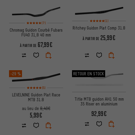
Note moyenne : 5 sur 5 d'après
(1)
Note moyenne : 5 sur 5 d'après 7 avis
(7)
Ritchey Guidon Plat Comp 31.8
Chromag Guidon Courbé Fubars
FU40 31,8 40 mm
25,99€
À PARTIR DE
67,99€
À PARTIR DE
-29 %
RETOUR EN STOCK
Note moyenne : 5 sur 5 d'après 5 avis
(5)
LEVELNINE Guidon Plat Race
Title MTB guidon AH1 50 mm
MTB 31.8
35 Riser en aluminium
au lieu de
8,40€
92,99€
5,99€