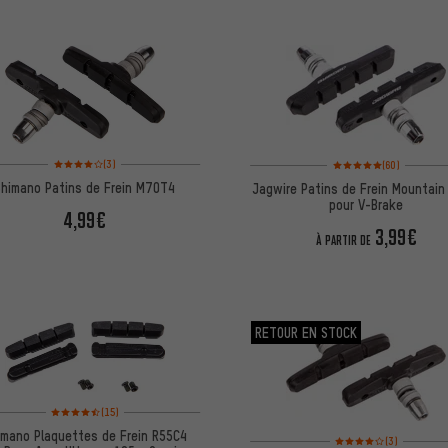
Note moyenne : 4 sur 5 d'après 3 avis
Note moyenne : 5 sur 5 
(3)
(60)
Shimano Patins de Frein M70T4
Jagwire Patins de Frein Mountain
pour V-Brake
4,99€
3,99€
À PARTIR DE
RETOUR EN STOCK
Note moyenne : 4,5 sur 5 d'après 15 avis
(15)
imano Plaquettes de Frein R55C4
Note moyenne : 4 sur 5
(3)