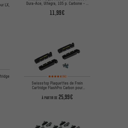
Dura-Ace, Ultegra, 105 p. Carbone - 2
ur LX,
paires
11,99€
d'après 28 avis
Note moyenne : 4,5 sur 5 d'après 4 avis
tridge
(4)
Swissstop Plaquettes de Frein
Cartridge FlashPro Carbon pour
Shimano/SRAM
25,99€
À PARTIR DE