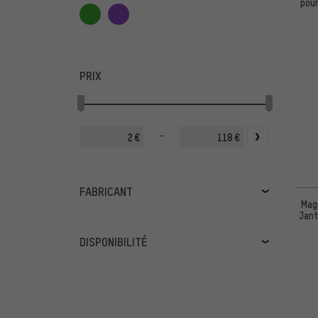
pour
PRIX
-
€
€
FABRICANT
Mag
Jant
Avid
(5)
BBB
(2)
DISPONIBILITÉ
Black Inc
(1)
disponible pronto
(111)
Campagnolo
(8)
disponible prochainement
(2)
CONTEC
(14)