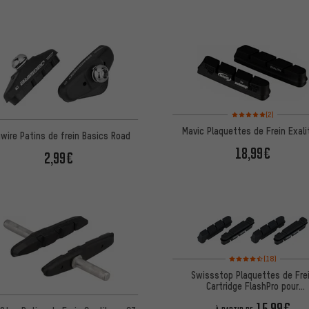
Note moyenne : 5 sur 5 
(2)
Mavic Plaquettes de Frein Exali
wire Patins de frein Basics Road
18,99€
2,99€
Note moyenne : 4,5 sur 
(18)
Swissstop Plaquettes de Fre
Cartridge FlashPro pour
Shimano/SRAM/Campagnolo
15,99€