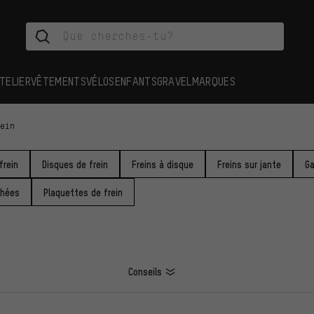
TELIER
VÊTEMENTS
VÉLOS
ENFANTS
GRAVEL
MARQUES
rein
frein
Disques de frein
Freins à disque
Freins sur jante
Ga
chées
Plaquettes de frein
Conseils
ES