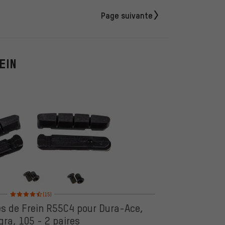
Page suivante
EIN
Note moyenne : 4,5 sur 5 d'après 15 avis
(15)
s de Frein R55C4 pour Dura-Ace,
gra, 105 - 2 paires