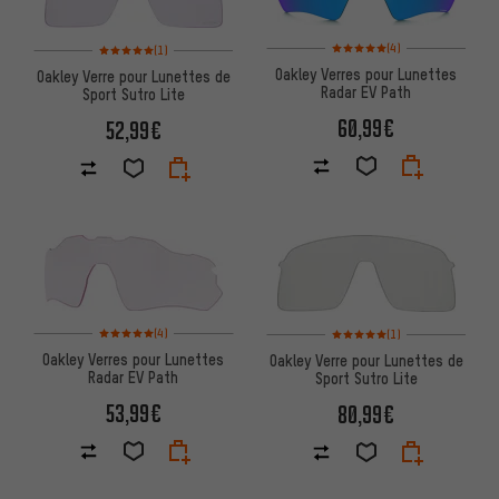
Note moyenne : 5 sur 5 d'après
Note moyenne : 5 sur 5 d'après 1 avis
(4)
(1)
Oakley Verres pour Lunettes
Oakley Verre pour Lunettes de
Radar EV Path
Sport Sutro Lite
60,99€
52,99€
Note moyenne : 5 sur 5 d'après 4 avis
Note moyenne : 5 sur 5 d'après
(4)
(1)
Oakley Verres pour Lunettes
Oakley Verre pour Lunettes de
Radar EV Path
Sport Sutro Lite
53,99€
80,99€