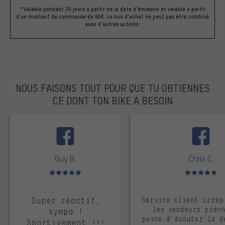
*Valable pendant 30 jours à partir de la date d'émission et valable à partir
d'un montant de commande de 60€. Le bon d'achat ne peut pas être combiné
avec d'autres actions.
NOUS FAISONS TOUT POUR QUE TU OBTIENNES
CE DONT TON BIKE A BESOIN
facebook
Guy B.
Chris C.
Note moyenne : 5 sur 5
Note moyenne : 
Super réactif,
Service client irrép
les vendeurs pren
sympa !
peine d'écouter la d
Sportivement !!!