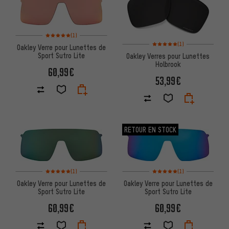
Note moyenne : 5 sur 5 d'après 1 avis
(1)
Note moyenne : 5 sur 5 d'après
(1)
Oakley Verre pour Lunettes de
Sport Sutro Lite
Oakley Verres pour Lunettes
Holbrook
60,99€
53,99€
RETOUR EN STOCK
Note moyenne : 5 sur 5 d'après 1 avis
Note moyenne : 5 sur 5 d'après
(1)
(1)
Oakley Verre pour Lunettes de
Oakley Verre pour Lunettes de
Sport Sutro Lite
Sport Sutro Lite
60,99€
60,99€