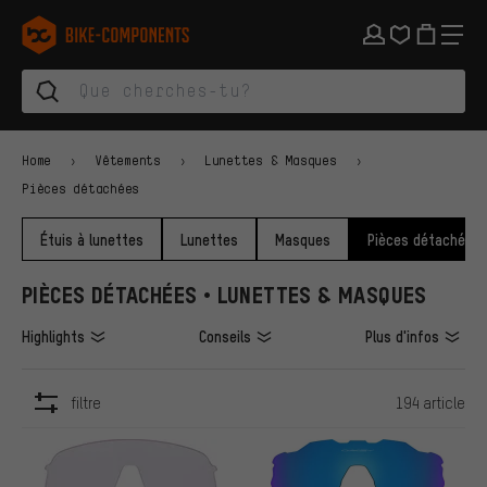
Aller à la navigation principale
Aller à la navigation des catégories
Aller au contenu
Aller aux marques et à la newsletter
Aller au pied de page
bike-components.de Page d'accueil
Home
Vêtements
Lunettes & Masques
Pièces détachées
Étuis à lunettes
Lunettes
Masques
Pièces détachées
PIÈCES DÉTACHÉES • LUNETTES & MASQUES
Highlights
Conseils
Plus d'infos
filtre
194 article
ARTICLES