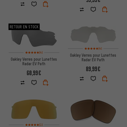
RETOUR EN STOCK
Note moyenne : 5 sur 5 d'après
(4)
Note moyenne : 5 sur 5 d'après 4 avis
(4)
Oakley Verres pour Lunettes
Oakley Verres pour Lunettes
Radar EV Path
Radar EV Path
89,99€
60,99€
Note moyenne : 5 sur 5 d'après 1 avis
(1)