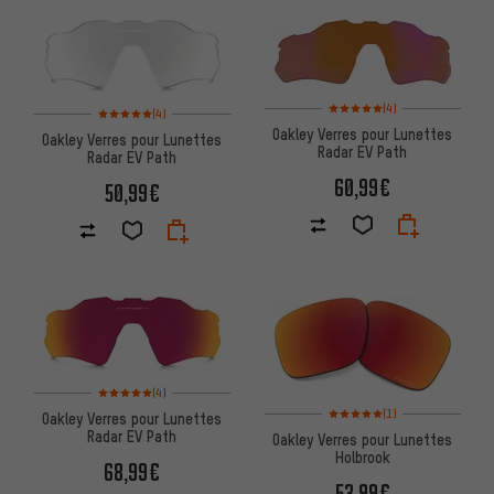
Note moyenne : 5 sur 5 d'après
Note moyenne : 5 sur 5 d'après 4 avis
(4)
(4)
Oakley Verres pour Lunettes
Oakley Verres pour Lunettes
Radar EV Path
Radar EV Path
60,99€
50,99€
Note moyenne : 5 sur 5 d'après 4 avis
(4)
Note moyenne : 5 sur 5 d'après
(1)
Oakley Verres pour Lunettes
Radar EV Path
Oakley Verres pour Lunettes
Holbrook
68,99€
53,99€