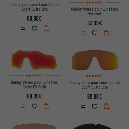
Note moyenne : 5 sur 5 d'après
(1)
Oakley Verre pour Lunettes de
Sport Sutro Lite
Oakley Verres pour Lunettes
Holbrook
60,99€
53,99€
Note moyenne : 5 sur 5 d'après 4 avis
Note moyenne : 5 sur 5 d'après
(4)
(1)
Oakley Verres pour Lunettes
Oakley Verre pour Lunettes de
Radar EV Path
Sport Sutro Lite
60,99€
60,99€