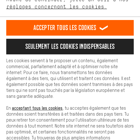
Plus de confort
réglages concernant les cookies.
Rappel Programmé
L'expérience d'achat est plus confortable. Ton expérience d'achat
est plus confortable. Avec les cookies de confort, nous
Formulaire de contact
établissons des liens avec des plateformes de médias sociaux.
Accepter tous les cookies
Nous pouvons ainsi mettre à ta disposition d'autres contenus et
informations utiles. De plus, tu as la possibilité d'utiliser des
Notre politique en matière de protection de la vie privée
services supplémentaires qui te permettent de trouver plus
Langue"
Seulement les cookies indispensables
facilement les bons produits. Par exemple, nous proposons une
fonction de chat qui permet de répondre rapidement et
FR
EN
DE
ES
facilement aux questions.
français
english
Deutsch
español
Les cookies servent à te proposer un contenu, également
commercial, parfaitement adapté et à optimiser notre site
Cookies de base
internet. Pour ce faire, nous transmettons tes données
Les cookies de base garantissent que tu puisses utiliser les
RÉSILIER LE CONTRAT
Communauté d'Aix-la-Chapelle
également à des tiers, qui utilisent et traitent ces données. Il est
fonctions de notre site web.
également possible que tes données soient tranmises à des pays
tiers qui ne sont pas touchés par la législation européenne et
Programme d'affiliation
Mentions Légales
Protection des données
sans garantie adéquate.
Conditions générales de vente
Plateforme d'Alerte
acceptant tous les cookies
En
, tu acceptes également que tes
données soient transférées à et traitées dans des pays tiers. Tu
Reprise des batteries
Corepile
Paramètres de cookies
peux retirer ton consentement pour l'utilisation ultérieure de tes
données à tout moment. Notre site internet ne sera toutefois alors
Modifier le contraste
pas optimisé, et certaines fonctionnalités ne seront pas
accessibles. Tu trouveras de plus amples informations
Tous les prix s'entendent en euros (MwSt hors) plus les