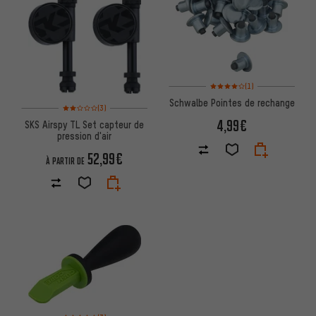
Note moyenne : 4 sur 5 d'après
(1)
Schwalbe Pointes de rechange
Note moyenne : 2 sur 5 d'après 3 avis
(3)
4,99€
SKS Airspy TL Set capteur de
pression d'air
52,99€
À PARTIR DE
Note moyenne : 3,5 sur 5 d'après 3 avis