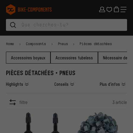
Aller à la navigation principale
Aller à la navigation des catégories
Aller au contenu
Aller aux marques et à la newsletter
Aller au pied de page
bike-components.de Page d'accueil
Home
Composants
Pneus
Pièces détachées
Accessoires boyaux
Accessoires tubeless
Nécessaire de ré
PIÈCES DÉTACHÉES • PNEUS
Highlights
Conseils
Plus d'infos
filtre
3 article
ARTICLES