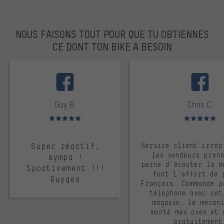
NOUS FAISONS TOUT POUR QUE TU OBTIENNES
CE DONT TON BIKE A BESOIN
facebook
Guy B.
Chris C.
Note moyenne : 5 sur 5
Note moyenne : 
Super réactif,
Service client irrép
les vendeurs pren
sympa !
peine d'écouter la d
Sportivement !!!
font l'effort de 
Guyges
Français. Commande p
téléphone avec ret
magasin, le mécan
monté mes axes et 
gratuitement