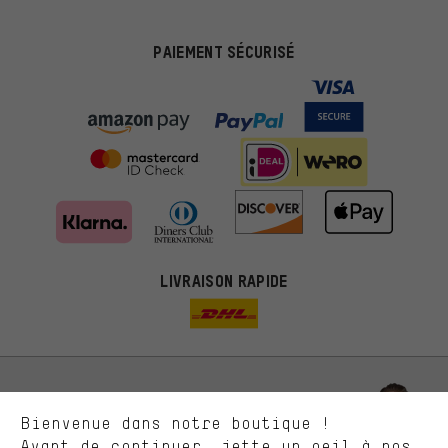
PAIEMENT SÉCURISÉ
Des offres plus adaptées
Au lieu de pubs au hasard, nous afficherons des offres plus
LIVRAISON RAPIDE
pertinentes. Les cookies de marketing nous aident à identifier tes
intérêts et à te présenter des offres et des conseils sur mesure.
Plus de performance
Ce que tu cherches sur notre boutique et ce dont tu as besoin :
ça nous intéresse. Avec les cookies 'performance', tu peux nous
aider à améliorer notre site Internet et la gamme de produits que
Laisse-toi conseiller
Bienvenue dans notre boutique !
nous proposons grâce à ton comportement d'achat.
Avant de continuer, jette un oeil à nos