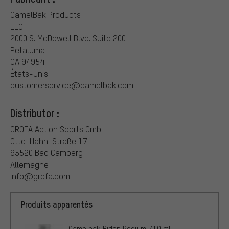
CamelBak Products
LLC
2000 S. McDowell Blvd. Suite 200
Petaluma
CA 94954
États-Unis
customerservice@camelbak.com
Distributor :
GROFA Action Sports GmbH
Otto-Hahn-Straße 17
65520 Bad Camberg
Allemagne
info@grofa.com
Produits apparentés
Camelbak Bidon Podium 710 ml