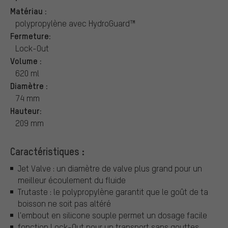
Matériau :
polypropylène avec HydroGuard™
Fermeture:
Lock-Out
Volume :
620 ml
Diamètre :
74 mm
Hauteur:
209 mm
Caractéristiques :
Jet Valve : un diamètre de valve plus grand pour un
meilleur écoulement du fluide
Trutaste : le polypropylène garantit que le goût de ta
boisson ne soit pas altéré
l'embout en silicone souple permet un dosage facile
fonction Lock-Out pour un transport sans gouttes