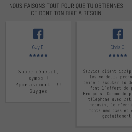
NOUS FAISONS TOUT POUR QUE TU OBTIENNES
CE DONT TON BIKE A BESOIN
facebook
Guy B.
Chris C.
Note moyenne : 5 sur 5
Note moyenne : 
Super réactif,
Service client irrép
les vendeurs pren
sympa !
peine d'écouter la d
Sportivement !!!
font l'effort de 
Guyges
Français. Commande p
téléphone avec ret
magasin, le mécan
monté mes axes et 
gratuitement