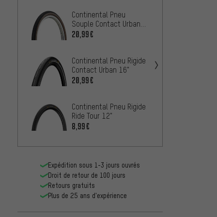
Continental Pneu
Contin
Souple Contact Urban
Conta
16"
20,99€
13,99
Continental Pneu Rigide
Michel
Contact Urban 16"
City'J 
20,99€
8,99€
Continental Pneu Rigide
Schwa
Ride Tour 12"
Marat
8,99€
Perfo
21,99
Expédition sous 1-3 jours ouvrés
Droit de retour de 100 jours
Retours gratuits
Plus de 25 ans d'expérience