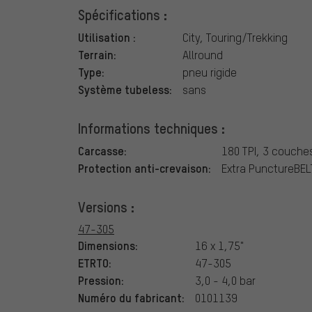
Spécifications :
Utilisation :
City, Touring/Trekking
Terrain:
Allround
Type:
pneu rigide
Système tubeless:
sans
Informations techniques :
Carcasse:
180 TPI, 3 couche
Protection anti-crevaison:
Extra PunctureBEL
Versions :
47-305
Dimensions:
16 x 1,75"
ETRTO:
47-305
Pression:
3,0 - 4,0 bar
Numéro du fabricant:
0101139