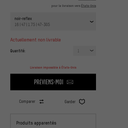
pour la livraison vers
États-Unis
noir-reflex
16 | 47 | 1.75 | 47-305
actuellement non livrable
Quantité:
1
Livraison impossible à États-Unis
Préviens-moi
Comparer
Garder
Produits apparentés