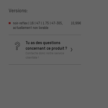
Versions:
noir-reflex | 16 | 47 | 1.75 | 47-305,
10,99€
actuellement non livrable
Tu as des questions
concernant ce produit ?
Contacte donc notre service
clientèle !