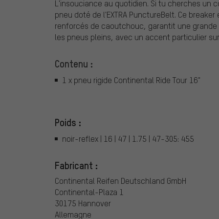
L'insouciance au quotidien. Si tu cherches un c
pneu doté de l'EXTRA PunctureBelt. Ce breaker
renforcés de caoutchouc, garantit une grande rés
les pneus pleins, avec un accent particulier sur 
Contenu :
1 x pneu rigide Continental Ride Tour 16"
Poids :
noir-reflex | 16 | 47 | 1.75 | 47-305: 455
Fabricant :
Continental Reifen Deutschland GmbH
Continental-Plaza 1
30175 Hannover
Allemagne