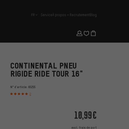
FR
Service
À propos
Recrutement
Blog
français
CONTINENTAL PNEU
RIGIDE RIDE TOUR 16"
N° d'article:
65255
2
10,99€
excl.
frais de port