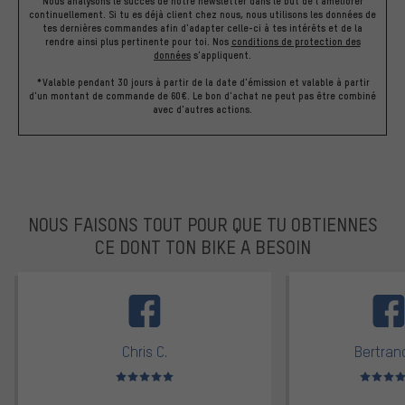
Nous analysons le succès de notre newsletter dans le but de l'améliorer
continuellement. Si tu es déjà client chez nous, nous utilisons les données de
tes dernières commandes afin d'adapter celle-ci à tes intérêts et de la
rendre ainsi plus pertinente pour toi.
Nos
conditions de protection des
données
s'appliquent.
*Valable pendant 30 jours à partir de la date d'émission et valable à partir
d'un montant de commande de 60€. Le bon d'achat ne peut pas être combiné
avec d'autres actions.
NOUS FAISONS TOUT POUR QUE TU OBTIENNES
CE DONT TON BIKE A BESOIN
facebook
Chris C.
Bertrand
Note moyenne : 5 sur 5
Note moyen