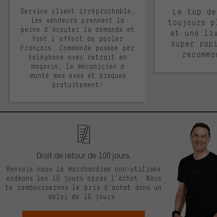
Service client irréprochable,
Le top de
les vendeurs prennent la
toujours p
peine d'écouter la demande et
et une li
font l'effort de parler
super rap
Français. Commande passée par
recomma
téléphone avec retrait en
magasin, le mécanicien a
monté mes axes et disques
gratuitement!
Droit de retour de 100 jours.
Renvoie-nous la marchandise non-utilisée
endéans les 10 jours après l’achat. Nous
te rembourserons le prix d’achat dans un
délai de 10 jours.