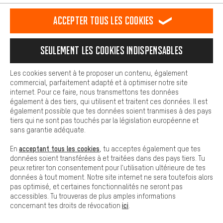
est plus confortable. Avec les cookies de confort, nous
établissons des liens avec des plateformes de médias sociaux.
RÉSILIER LE CONTRAT
Communauté d'Aix-la-Chapelle
Accepter tous les cookies
Nous pouvons ainsi mettre à ta disposition d'autres contenus et
informations utiles. De plus, tu as la possibilité d'utiliser des
Programme d'affiliation
Mentions Légales
Protection des données
services supplémentaires qui te permettent de trouver plus
Seulement les cookies indispensables
facilement les bons produits. Par exemple, nous proposons une
Conditions générales de vente
Plateforme d'Alerte
fonction de chat qui permet de répondre rapidement et
facilement aux questions.
Reprise des batteries
Corepile
Paramètres de cookies
Les cookies servent à te proposer un contenu, également
commercial, parfaitement adapté et à optimiser notre site
Cookies de base
internet. Pour ce faire, nous transmettons tes données
Modifier le contraste
Les cookies de base garantissent que tu puisses utiliser les
également à des tiers, qui utilisent et traitent ces données. Il est
fonctions de notre site web.
également possible que tes données soient tranmises à des pays
Tous les prix s'entendent en euros (MwSt hors) plus les
tiers qui ne sont pas touchés par la législation européenne et
frais de port
États-Unis
pour la livraison vers
.
sans garantie adéquate.
acceptant tous les cookies
En
, tu acceptes également que tes
données soient transférées à et traitées dans des pays tiers. Tu
peux retirer ton consentement pour l'utilisation ultérieure de tes
données à tout moment. Notre site internet ne sera toutefois alors
pas optimisé, et certaines fonctionnalités ne seront pas
accessibles. Tu trouveras de plus amples informations
ici
concernant tes droits de révocation
.