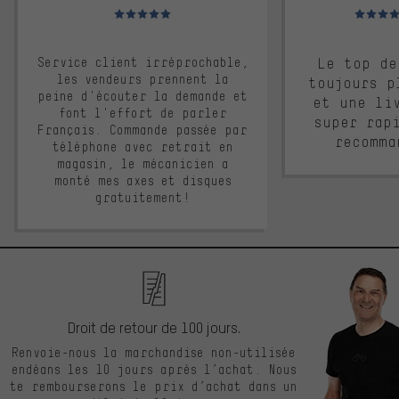
Note moyenne : 5 sur 5
Note moyen
Service client irréprochable,
Le top de
les vendeurs prennent la
toujours p
peine d'écouter la demande et
et une li
font l'effort de parler
super rap
Français. Commande passée par
recomma
téléphone avec retrait en
magasin, le mécanicien a
monté mes axes et disques
gratuitement!
Droit de retour de 100 jours.
Renvoie-nous la marchandise non-utilisée
endéans les 10 jours après l’achat. Nous
te rembourserons le prix d’achat dans un