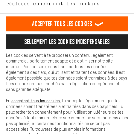
Plus de confort
FR
EN
DE
ES
français
english
Deutsch
español
réglages concernant les cookies.
L'expérience d'achat est plus confortable. Ton expérience d'achat
est plus confortable. Avec les cookies de confort, nous
établissons des liens avec des plateformes de médias sociaux.
RÉSILIER LE CONTRAT
Communauté d'Aix-la-Chapelle
Accepter tous les cookies
Nous pouvons ainsi mettre à ta disposition d'autres contenus et
informations utiles. De plus, tu as la possibilité d'utiliser des
Programme d'affiliation
Mentions Légales
Protection des données
services supplémentaires qui te permettent de trouver plus
Seulement les cookies indispensables
facilement les bons produits. Par exemple, nous proposons une
Conditions générales de vente
Plateforme d'Alerte
fonction de chat qui permet de répondre rapidement et
facilement aux questions.
Reprise des batteries
Corepile
Paramètres de cookies
Les cookies servent à te proposer un contenu, également
commercial, parfaitement adapté et à optimiser notre site
Cookies de base
Modifier le contraste
internet. Pour ce faire, nous transmettons tes données
Les cookies de base garantissent que tu puisses utiliser les
également à des tiers, qui utilisent et traitent ces données. Il est
fonctions de notre site web.
Tous les prix s'entendent en euros (MwSt hors) plus les
également possible que tes données soient tranmises à des pays
tiers qui ne sont pas touchés par la législation européenne et
frais de port
États-Unis
pour la livraison vers
.
sans garantie adéquate.
acceptant tous les cookies
En
, tu acceptes également que tes
données soient transférées à et traitées dans des pays tiers. Tu
peux retirer ton consentement pour l'utilisation ultérieure de tes
données à tout moment. Notre site internet ne sera toutefois alors
pas optimisé, et certaines fonctionnalités ne seront pas
accessibles. Tu trouveras de plus amples informations