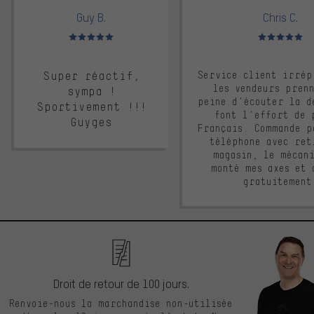
Guy B.
Chris C.
Note moyenne : 5 sur 5
Note moyenne : 
Super réactif,
Service client irrép
les vendeurs pren
sympa !
peine d'écouter la d
Sportivement !!!
font l'effort de 
Guyges
Français. Commande p
téléphone avec ret
magasin, le mécan
monté mes axes et 
gratuitement
Droit de retour de 100 jours.
Renvoie-nous la marchandise non-utilisée