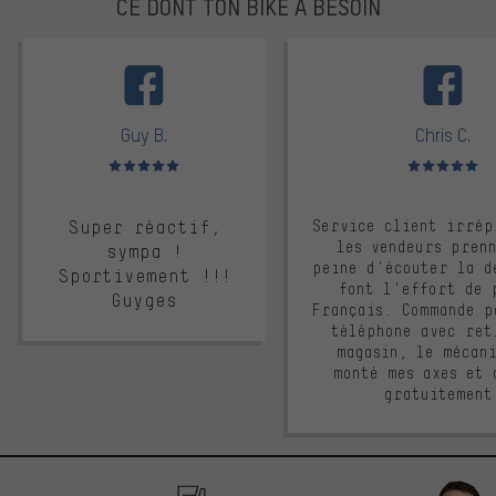
CE DONT TON BIKE A BESOIN
facebook
Guy B.
Chris C.
Note moyenne : 5 sur 5
Note moyenne : 
Super réactif,
Service client irrép
les vendeurs pren
sympa !
peine d'écouter la d
Sportivement !!!
font l'effort de 
Guyges
Français. Commande p
téléphone avec ret
magasin, le mécan
monté mes axes et 
gratuitement