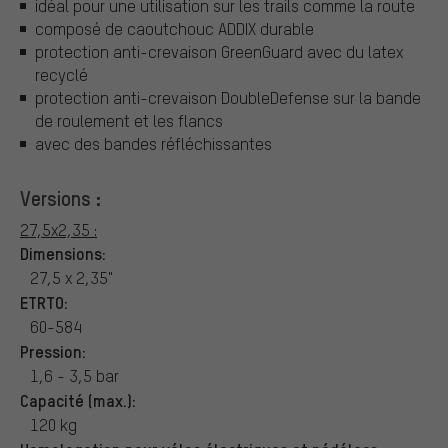
idéal pour une utilisation sur les trails comme la route
composé de caoutchouc ADDIX durable
protection anti-crevaison GreenGuard avec du latex
recyclé
protection anti-crevaison DoubleDefense sur la bande
de roulement et les flancs
avec des bandes réfléchissantes
Versions :
27,5x2,35 :
Dimensions:
27,5 x 2,35"
ETRTO:
60-584
Pression:
1,6 - 3,5 bar
Capacité (max.):
120 kg