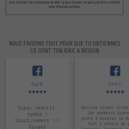
d'un montant de commande de 60€. Le bon d'achat ne peut pas être combiné
avec d'autres actions.
NOUS FAISONS TOUT POUR QUE TU OBTIENNES
CE DONT TON BIKE A BESOIN
facebook
Guy B.
Chris C.
Note moyenne : 5 sur 5
Note moyenne : 
Super réactif,
Service client irrép
les vendeurs pren
sympa !
peine d'écouter la d
Sportivement !!!
font l'effort de 
Guyges