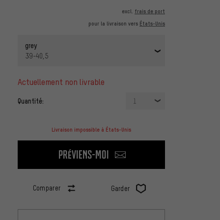
excl.
frais de port
pour la livraison vers
États-Unis
grey
39-40,5
actuellement non livrable
Quantité:
1
Livraison impossible à États-Unis
Préviens-moi
Comparer
Garder