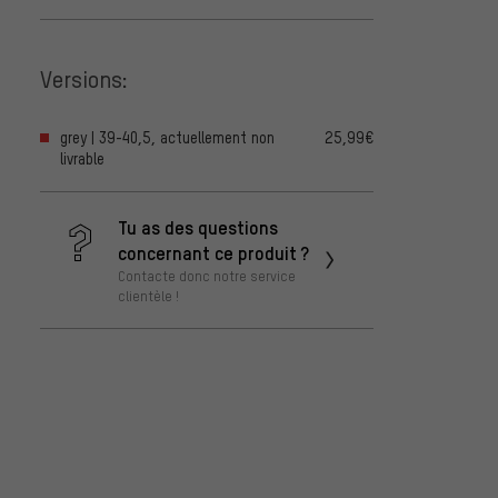
Versions:
grey | 39-40,5, actuellement non
25,99€
livrable
Tu as des questions
concernant ce produit ?
Contacte donc notre service
clientèle !