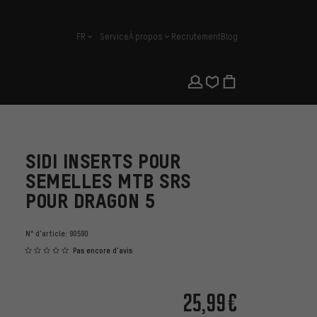
FR
Service
À propos
Recrutement
Blog
français
SIDI INSERTS POUR
SEMELLES MTB SRS
POUR DRAGON 5
N° d'article:
90590
Pas encore d'avis
25,99€