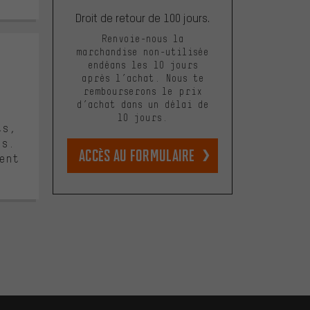
Droit de retour de 100 jours.
Renvoie-nous la
marchandise non-utilisée
endéans les 10 jours
après l’achat. Nous te
5
rembourserons le prix
d’achat dans un délai de
10 jours.
ts,
ls.
Accès au formulaire
ent