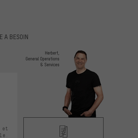
E A BESOIN
Herbert,
General Operations
& Services
5
 et
le.