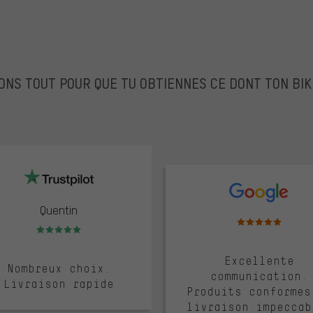
ONS TOUT POUR QUE TU OBTIENNES CE DONT TON BIK
lot
google
Quentin
Note moyenne : 5 sur 
Note moyenne : 5 sur 5
Excellente
Nombreux choix.
communication.
Livraison rapide
Produits conformes
livraison impeccab