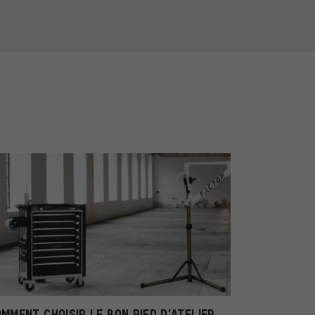
MMENT CHOISIR LE BON PIED D’ATELIER