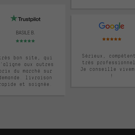
BASILE B.
Note moyenne : 5 sur 
Note moyenne : 5 sur 5
Sérieux, compéten
très bon site, qui
très professionne
'aligne aux autres
Je conseille vivem
prix du marché sur
!
demande. livraison
rapide et soignée.