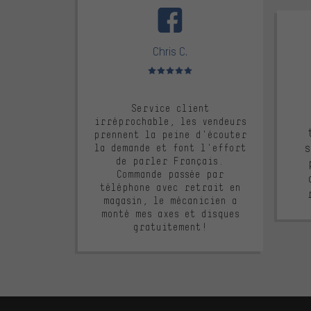
Chris C.
Note moyenne : 5 sur 5
Service client
irréprochable, les vendeurs
prennent la peine d'écouter
s
la demande et font l'effort
de parler Français.
Commande passée par
téléphone avec retrait en
magasin, le mécanicien a
monté mes axes et disques
gratuitement!