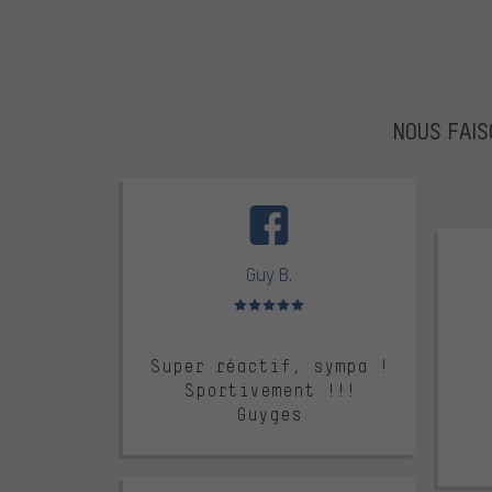
NOUS FAIS
facebook
trustpi
Guy B.
Note moyenne : 5 sur 5
Super réactif, sympa !
Sportivement !!!
Guyges