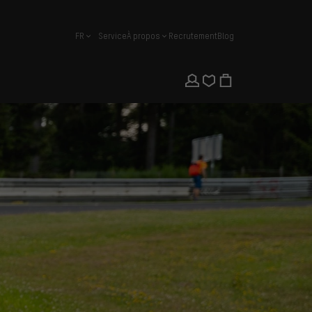
FR
Service
À propos
Recrutement
Blog
français