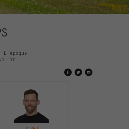
PS
? L'époque
sa fin.
RAINER