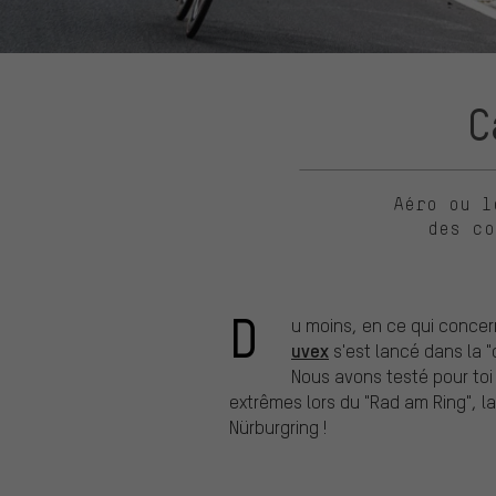
C
Aéro ou l
des co
D
u moins, en ce qui concern
uvex
s'est lancé dans la "
Nous avons testé pour to
extrêmes lors du "Rad am Ring", l
Nürburgring !