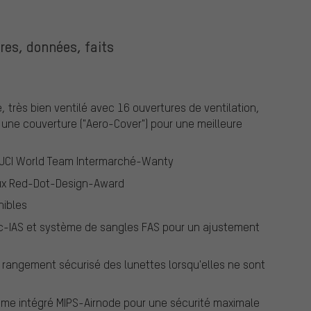
fres, données, faits
, très bien ventilé avec 16 ouvertures de ventilation,
 une couverture ("Aero-Cover") pour une meilleure
l'UCI World Team Intermarché-Wanty
eux Red-Dot-Design-Award
nibles
ic-IAS et système de sangles FAS pour un ajustement
 rangement sécurisé des lunettes lorsqu'elles ne sont
ème intégré MIPS-Airnode pour une sécurité maximale