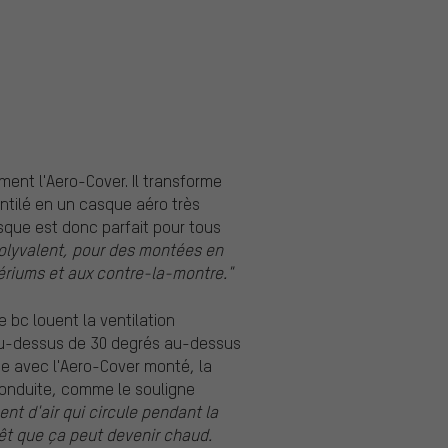
ment l'Aero-Cover. Il transforme
ntilé en un casque aéro très
sque est donc parfait pour tous
olyvalent, pour des montées en
ériums et aux contre-la-montre."
 bc louent la ventilation
 au-dessus de 30 degrés au-dessus
e avec l'Aero-Cover monté, la
 conduite, comme le souligne
ent d'air qui circule pendant la
rêt que ça peut devenir chaud.