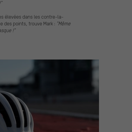
"
s élevées dans les contre-la-
que des points, trouve Mark :
"Même
asque !"