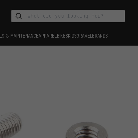
LS & MAINTENANCE
APPAREL
BIKES
KIDS
GRAVEL
BRANDS