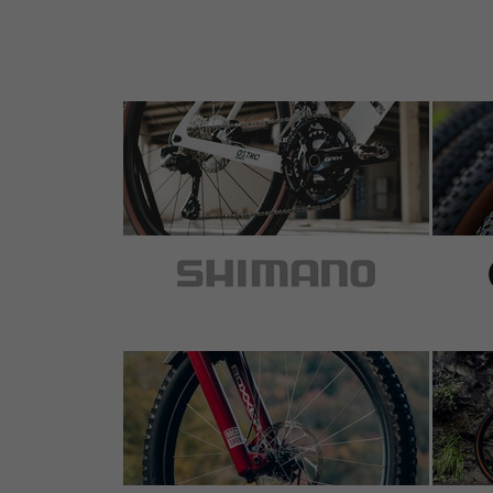
3 out of 5 stars
by Nikolaus O.
on 18.08.2016
0 of 3 customers found this review helpful.
Ich musste erst bei Pitlock anrufen um dies
der abgebildeten Spezialschraube (Sonderg
Sattelbefestigungsinbusschrauben (ein typ
So kann kein normaler Inbus mehr benutzt
Ohne diese Schraube kein Sattel App.
4 out of 5 stars
by Andreas H.
on 31.07.2016
Item
: silver | M5
5 of 5 customers found this review helpful.
Nette Diebstahlsicherungslösung für allerle
Schützt aber sicher nur vor Gelegenheitsdieb
Blechschrauben ausgestattet sein. Wie ich 
finde, muss ich noch herausfinden.