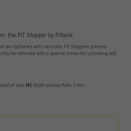
n: the PIT Stopper by Pitlock
at are fastened with hex bolts. Pit Stoppers prevent
only be removed with a special screw (an unlocking aid).
M5
ats) of size:
Width across flats: 4 mm