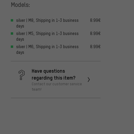
Models:
silver | M8, Shipping in 1-3 business
8.99€
days
silver | M5, Shipping in 1-3 business
8.99€
days
silver | M6, Shipping in 1-3 business
8.99€
days
Have questions
regarding this item?
Contact our customer service
team!