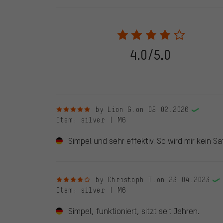
Our website displays reviews from before and after 28.
purchases will be published on our website, which mea
review. We will only display the review and/or rating aft
stemming from a verified purchase are given a green che
following 28.05.2022. Before 28.05.2022, reviews wer
4.0/5.0
reviewed product(s) from us. These reviews have not b
reviews.
5 out of 5 stars
by Lion G.
on 05.02.2026
Item
: silver | M6
Simpel und sehr effektiv. So wird mir kein 
4 out of 5 stars
by Christoph T.
on 23.04.2023
Item
: silver | M6
Simpel, funktioniert, sitzt seit Jahren.