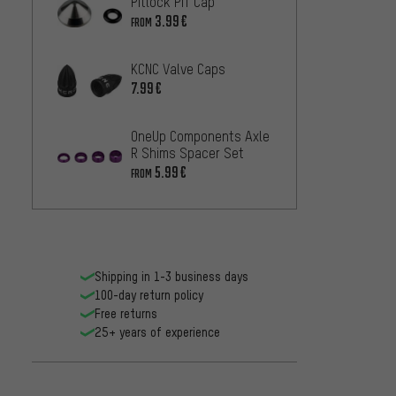
Pitlock PIT Cap
3.99€
FROM
KCNC Valve Caps
7.99€
OneUp Components Axle
R Shims Spacer Set
5.99€
FROM
Shipping in 1-3 business days
100-day return policy
Free returns
25+ years of experience