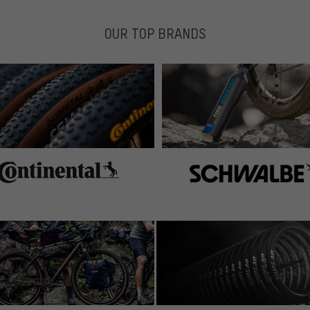
OUR TOP BRANDS
es hier zu verstehen: man dreht/presst/verkeilt mithilfe
ewinde) die beiden Klemmeinsätze in die Öffnungen der
isch deutsches Wort).
 werden zum Lösen der Schrauben.
i Inbus-Zeugs. Ich habe damit meinen Sattel gesichert.
en, die Profis werden sicher bald alle mit einer Handvoll
besagte Schraube verwahre und im "Ernstfall" wieder