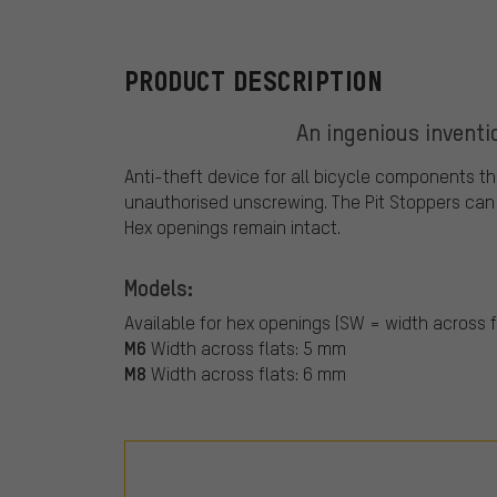
PRODUCT DESCRIPTION
An ingenious inventio
Anti-theft device for all bicycle components th
unauthorised unscrewing. The Pit Stoppers can 
Hex openings remain intact.
Models:
Available for hex openings (SW = width across fl
M6
Width across flats: 5 mm
M8
Width across flats: 6 mm