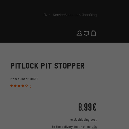
EN
Service
About us
Jobs
Blog
english
PITLOCK PIT STOPPER
Item number:
49536
6
8.99€
excl.
shipping cost
to the delivery destination:
USA