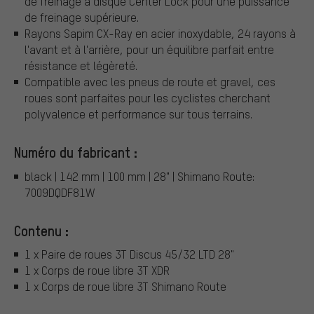
de freinage à disque Center Lock pour une puissance
de freinage supérieure.
Rayons Sapim CX-Ray en acier inoxydable, 24 rayons à
l'avant et à l'arrière, pour un équilibre parfait entre
résistance et légèreté.
Compatible avec les pneus de route et gravel, ces
roues sont parfaites pour les cyclistes cherchant
polyvalence et performance sur tous terrains.
Numéro du fabricant :
black | 142 mm | 100 mm | 28" | Shimano Route:
7009DQDF81W
Contenu :
1 x Paire de roues 3T Discus 45/32 LTD 28"
1 x Corps de roue libre 3T XDR
1 x Corps de roue libre 3T Shimano Route