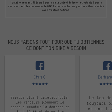
*Valable pendant 30 jours à partir de la date d'émission et valable à partir
d'un montant de commande de 60€. Le bon d'achat ne peut pas être combiné
avec d'autres actions.
NOUS FAISONS TOUT POUR QUE TU OBTIENNES
CE DONT TON BIKE A BESOIN
facebook
Chris C.
Bertrand
Note moyenne : 5 sur 5
Note moyen
Service client irréprochable,
Le top de
les vendeurs prennent la
toujours p
peine d'écouter la demande et
et une li
font l'effort de parler