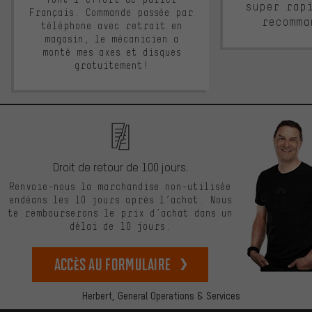
super rap
Français. Commande passée par
recomma
téléphone avec retrait en
magasin, le mécanicien a
monté mes axes et disques
gratuitement!
Droit de retour de 100 jours.
Renvoie-nous la marchandise non-utilisée
endéans les 10 jours après l’achat. Nous
te rembourserons le prix d’achat dans un
délai de 10 jours.
Accès au formulaire
Herbert,
General Operations & Services