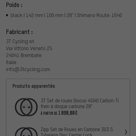
Poids :
black | 142 mm | 100 mm | 28" | Shimano Route: 1640
Fabricant :
3T Cycling srl
Via Vittorio Veneto 25
24041 Brembate
Italie
info@3tcycling.com
Produits apparentés
3T Set de roues Discus 45|40 Carbon-Ti
frein à disque carbone 28"
1 090,00€
À PARTIR DE
Zipp Set de Roues en Carbone 303 S
Tubeless Disc Center Lock