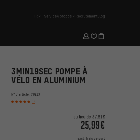
FR
Service
À propos
Recrutement
Blog
français
3MIN19SEC POMPE À
VÉLO EN ALUMINIUM
N° d'article:
78213
15
au lieu de
37,81€
25,99€
excl.
frais de port