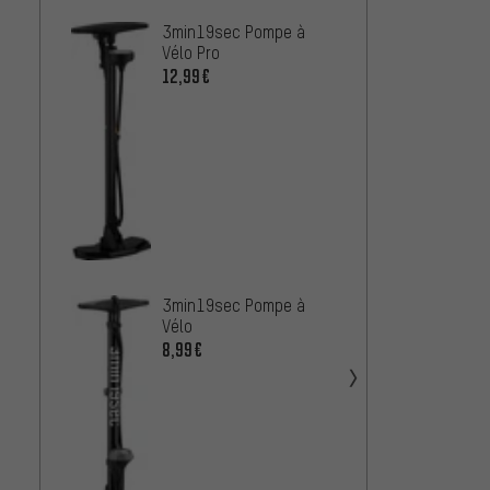
3min19sec Pompe à
PRO P
Vélo Pro
Tubel
12,99€
25,99
SKS P
Rennk
3min19sec Pompe à
Racco
37,99
Vélo
Multiv
8,99€
SKS Po