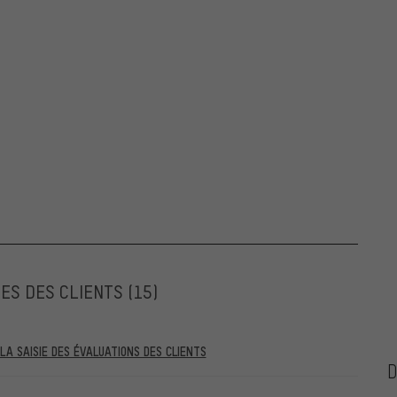
ES DES CLIENTS
(15)
A SAISIE DES ÉVALUATIONS DES CLIENTS
ntérieures au 28.05.2022 et celles postérieures au 28.05.2022. À