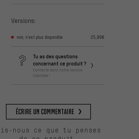
Versions:
noir, n’est plus disponible
25,99€
Tu as des questions
concernant ce produit ?
Contacte donc notre service
clientèle !
Écrire un commentaire
Dis-nous ce que tu penses
de ce produit.