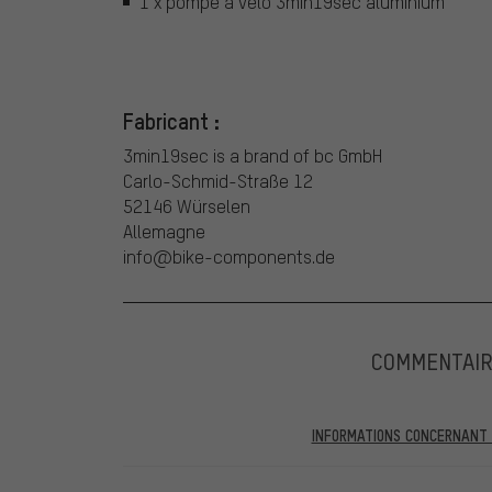
1 x pompe à vélo 3min19sec aluminium
Fabricant :
3min19sec is a brand of bc GmbH
Carlo-Schmid-Straße 12
52146 Würselen
Allemagne
info@bike-components.de
COMMENTAIR
INFORMATIONS CONCERNANT L
Dans les évaluations publiées, vous trouverez celles a