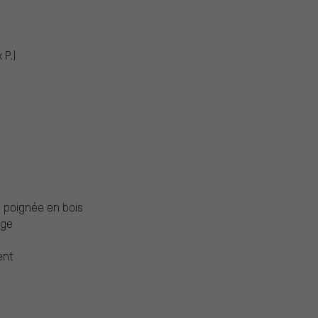
 P.)
, poignée en bois
rge
ent