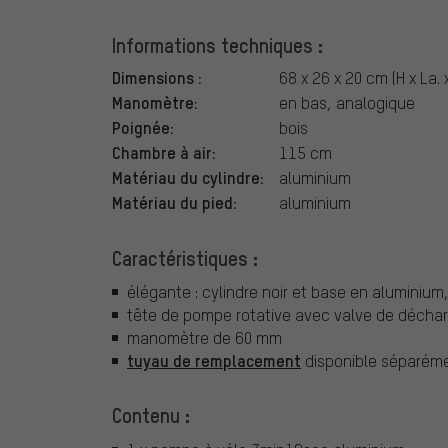
Informations techniques :
Dimensions :
68 x 26 x 20 cm (H x La. x
Manomètre:
en bas, analogique
Poignée:
bois
Chambre à air:
115 cm
Matériau du cylindre:
aluminium
Matériau du pied:
aluminium
Caractéristiques :
élégante : cylindre noir et base en aluminium
tête de pompe rotative avec valve de décha
manomètre de 60 mm
tuyau de remplacement
disponible séparém
Contenu :