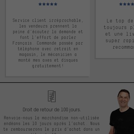
Note moyenne : 5 sur 5
Note moyen
Service client irréprochable,
Le top de
les vendeurs prennent la
toujours p
peine d'écouter la demande et
et une li
font l'effort de parler
super rap
Français. Commande passée par
recomma
téléphone avec retrait en
magasin, le mécanicien a
monté mes axes et disques
gratuitement!
Droit de retour de 100 jours.
Renvoie-nous la marchandise non-utilisée
endéans les 10 jours après l’achat. Nous
te rembourserons le prix d’achat dans un