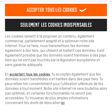
est plus confortable. Avec les cookies de confort, nous
établissons des liens avec des plateformes de médias sociaux.
RÉSILIER LE CONTRAT
Communauté d'Aix-la-Chapelle
Accepter tous les cookies
Nous pouvons ainsi mettre à ta disposition d'autres contenus et
informations utiles. De plus, tu as la possibilité d'utiliser des
Programme d'affiliation
Mentions Légales
Protection des données
services supplémentaires qui te permettent de trouver plus
Seulement les cookies indispensables
facilement les bons produits. Par exemple, nous proposons une
Conditions générales de vente
Plateforme d'Alerte
fonction de chat qui permet de répondre rapidement et
facilement aux questions.
Reprise des batteries
Corepile
Paramètres de cookies
Les cookies servent à te proposer un contenu, également
commercial, parfaitement adapté et à optimiser notre site
Cookies de base
internet. Pour ce faire, nous transmettons tes données
Modifier le contraste
Les cookies de base garantissent que tu puisses utiliser les
également à des tiers, qui utilisent et traitent ces données. Il est
fonctions de notre site web.
également possible que tes données soient tranmises à des pays
Tous les prix s'entendent en euros (MwSt hors) plus les
tiers qui ne sont pas touchés par la législation européenne et
frais de port
États-Unis
pour la livraison vers
.
sans garantie adéquate.
acceptant tous les cookies
En
, tu acceptes également que tes
données soient transférées à et traitées dans des pays tiers. Tu
peux retirer ton consentement pour l'utilisation ultérieure de tes
données à tout moment. Notre site internet ne sera toutefois alors
pas optimisé, et certaines fonctionnalités ne seront pas
accessibles. Tu trouveras de plus amples informations
ici
concernant tes droits de révocation
.