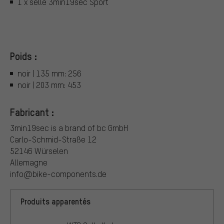
1 x selle 3min19sec Sport
Poids :
noir | 135 mm: 256
noir | 203 mm: 453
Fabricant :
3min19sec is a brand of bc GmbH
Carlo-Schmid-Straße 12
52146 Würselen
Allemagne
info@bike-components.de
Produits apparentés